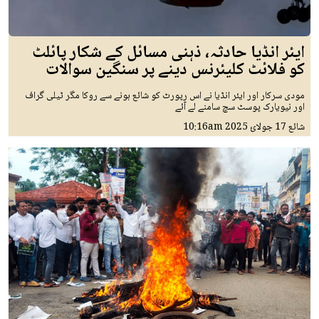
ایئر انڈیا حادثہ، ذہنی مسائل کے شکار پائلٹ
کو فلائٹ کلیئرنس دینے پر سنگین سوالات
مودی سرکار اور ایئر انڈیا نے اس رپورٹ کو شائع ہونے سے روکا مگر ٹیلی گراف
اور نیویارک پوسٹ سچ سامنے لے آئے
شائع
17 جولائ 2025
10:16am