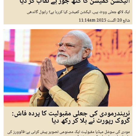
الیکشن کمیشن کا گٹھ جوڑ بے نقاب کر دیا
ایک لاکھ جعلی ووٹ ہیں، الیکشن کمیشن کیا کررہا ہے؟ راہول گاندھی
شائع
20 اگست 2025
11:14am
نریندرمودی کی جعلی مقبولیت کا پردہ فاش:
گروک رپورٹ نے ہلا کر رکھ دیا
مودی کی سوشل میڈیا مقبولیت ایک مصنوعی تصویر پیش کرتی ہے: فالوورز کی