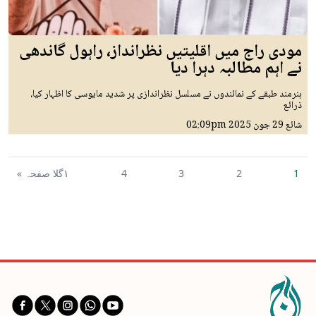
مودی راج میں اقلیتیں نظرانداز، راہول گاندھی
نے اہم مطالبہ دہرا دیا
ہنرمند طبقے کے نمائندوں نے مسلسل نظراندازی پر شدید مایوسی کا اظہار کیا،
ذرائع
شائع
29 جون 2025
02:09pm
1
2
3
4
١گلا صفحہ »