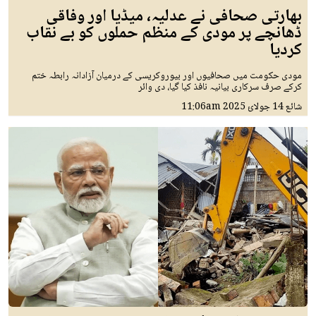
بھارتی صحافی نے عدلیہ، میڈیا اور وفاقی
ڈھانچے پر مودی کے منظم حملوں کو بے نقاب
کردیا
مودی حکومت میں صحافیوں اور بیوروکریسی کے درمیان آزادانہ رابطہ ختم
کرکے صرف سرکاری بیانیہ نافذ کیا گیا، دی وائر
شائع
14 جولائ 2025
11:06am