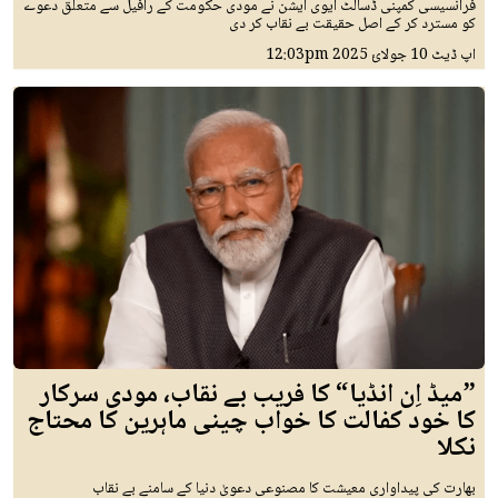
فرانسیسی کمپنی ڈسالٹ ایوی ایشن نے مودی حکومت کے رافیل سے متعلق دعوے
کو مسترد کر کے اصل حقیقت بے نقاب کر دی
اپ ڈیٹ
10 جولائ 2025
12:03pm
”میڈ اِن انڈیا“ کا فریب بے نقاب، مودی سرکار
کا خود کفالت کا خواب چینی ماہرین کا محتاج
نکلا
بھارت کی پیداواری معیشت کا مصنوعی دعویٰ دنیا کے سامنے بے نقاب