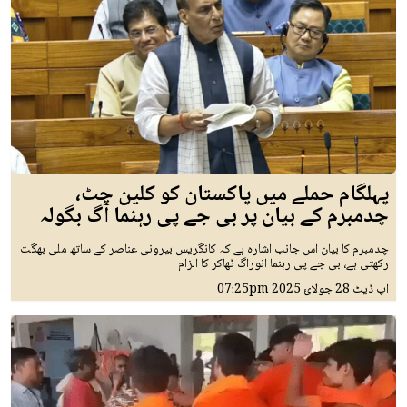
پہلگام حملے میں پاکستان کو کلین چٹ،
چدمبرم کے بیان پر بی جے پی رہنما آگ بگولہ
چدمبرم کا بیان اس جانب اشارہ ہے کہ کانگریس بیرونی عناصر کے ساتھ ملی بھگت
رکھتی ہے، بی جے پی رہنما انوراگ ٹھاکر کا الزام
اپ ڈیٹ
28 جولائ 2025
07:25pm