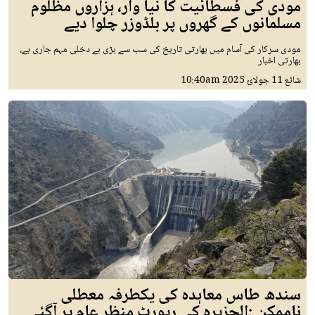
مودی کی فسطائیت کا نیا وار، ہزاروں مظلوم
مسلمانوں کے گھروں پر بلڈوزر چلوا دیے
مودی سرکار کی آسام میں بھارتی تاریخ کی سب سے بڑی بے دخلی مہم جاری ہے،
بھارتی اخبار
شائع
11 جولائ 2025
10:40am
سندھ طاس معاہدہ کی یکطرفہ معطلی
ناممکن :الجزیرہ کی رپورٹ منظر عام پر آگئی