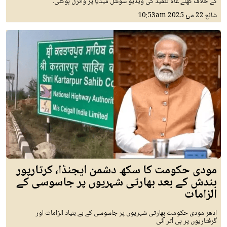
کے خلاف کھلے عام تنقید کی ویڈیو سوشل میڈیا پر وائرل ہوگئی۔
شائع
22 مئ 2025
10:53am
مودی حکومت کا سکھ دشمن ایجنڈا، کرتارپور
بندش کے بعد بھارتی شہریوں پر جاسوسی کے
الزامات
ادھر مودی حکومت بھارتی شہریوں پر جاسوسی کے بے بنیاد الزامات اور
گرفتاریوں پر ہی اُتر آئی