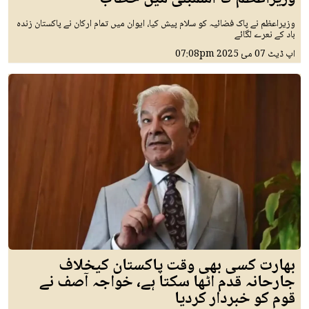
وزیراعظم نے پاک فضائیہ کو سلام پیش کیا، ایوان میں تمام ارکان نے پاکستان زندہ
باد کے نعرے لگائے
اپ ڈیٹ
07 مئ 2025
07:08pm
بھارت کسی بھی وقت پاکستان کیخلاف
جارحانہ قدم اٹھا سکتا ہے، خواجہ آصف نے
قوم کو خبردار کردیا