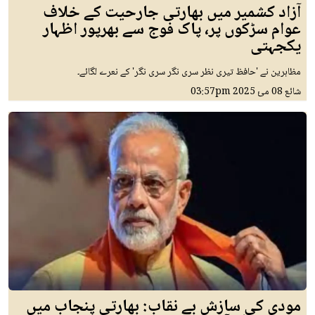
آزاد کشمیر میں بھارتی جارحیت کے خلاف
عوام سڑکوں پر، پاک فوج سے بھرپور اظہار
یکجہتی
مظاہرین نے 'حافظ تیری نظر سری نگر سری نگر' کے نعرے لگائے۔
شائع
08 مئ 2025
03:57pm
مودی کی سازش بے نقاب: بھارتی پنجاب میں