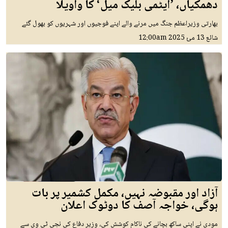
دھمکیاں، ’ایٹمی بلیک میل‘ کا واویلا
بھارتی وزیراعظم جنگ میں مرنے والے اپنے فوجیوں اور شہریوں کو بھول گئے
شائع
13 مئ 2025
12:00am
آزاد اور مقبوضہ نہیں، مکمل کشمیر پر بات
ہوگی، خواجہ آصف کا دوٹوک اعلان
مودی نے اپنی ساکھ بچانے کی ناکام کوشش کی، وزیر دفاع کی نجی ٹی وی سے