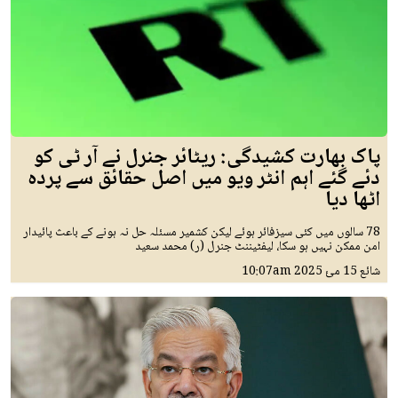
پاک بھارت کشیدگی: ریٹائر جنرل نے آر ٹی کو
دئے گئے اہم انٹر ویو میں اصل حقائق سے پردہ
اٹھا دیا
78 سالوں میں کئی سیزفائر ہوئے لیکن کشمیر مسئلہ حل نہ ہونے کے باعث پائیدار
امن ممکن نہیں ہو سکا، لیفٹیننٹ جنرل (ر) محمد سعید
شائع
15 مئ 2025
10:07am