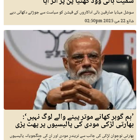
سمیت بالی ووڈ گھٹیا پن پر اتر آیا
سوشل میڈیا صارفین بالی اداکاروں کے فیشن کو سیاست سے جوڑتے دکھائی دیے
شائع
22 مئ 2025
02:50pm
’ہم گوبر کھانے موتر پینے والے لوگ نہیں‘:
بھارتی لڑکی مودی کی پالیسیوں پر پھٹ پڑی
بھارتی نوجوان لڑکی کی جانب سے نریندر مودی اور ان کی جنگجویانہ پالیسیوں