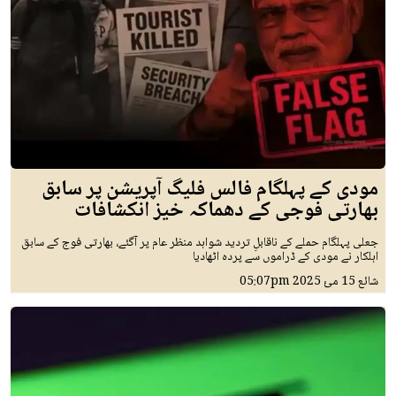
مودی کے پہلگام فالس فلیگ آپریشن پر سابق
بھارتی فوجی کے دھماکہ خیز انکشافات
جعلی پہلگام حملے کے ناقابلِ تردید شواہد منظر عام پر آگئے، بھارتی فوج کے سابق
اہلکار نے مودی کے ڈراموں سے پردہ اٹھادیا
شائع
15 مئ 2025
05:07pm