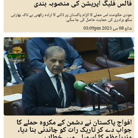
فالس فلیگ آپریشن کی منصوبہ بندی
مودی حکومت اس حملے کا الزام پاکستان پر ڈالنے کا ارادہ رکھتی ہے تاکہ بھارتی
سکھ برادری کی حمایت حاصل کی جا سکے۔
شائع
08 مئ 2025
03:09pm
افواج پاکستان نے دشمن کے مکروہ حملے کا
جواب دے کر تاریک رات کو چاندنی بنا دیا،
وزیراعظم کا اسمبلی میں خطاب