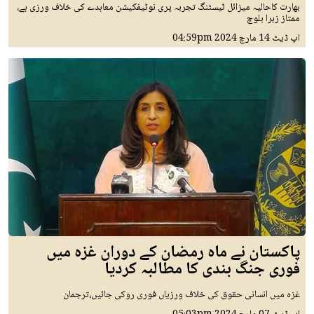
بھارت کاحالیہ میزائل ٹیسٹنگ تجربہ پری نوٹیفکیشن معاہدے کی خلاف ورزی ہے،
ممتاز زہرا بلوچ
اپ ڈیٹ
14 مارچ 2024
04:59pm
پاکستان نے ماہ رمضان کے دوران غزہ میں
فوری جنگ بندی کا مطالبہ کردیا
غزہ میں انسانی حقوق کی خلاف ورزیاں فوری روکی جائیں،ترجمان