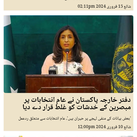
شائع
15 فروری 2024
02:11pm
دفتر خارجہ پاکستان نے عام انتخابات پر
مبصرین کے خدشات کو غلط قرار دے دیا
'بعض بیانات کے منفی لہجے پر حیران ہیں'، عام انتخابات سے متعلق ردعمل
شائع
10 فروری 2024
12:00pm