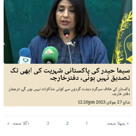
سیما حیدر کی پاکستانی شہریت کی ابھی تک
تصدیق نہیں ہوئی، دفترخارجہ
پاکستان کے خلاف سرگرم دہشت گردوں سے کوئی مذاکرات نہیں ہوں گے، ترجمان
دفتر خارجہ
شائع
27 جولائ 2023
12:20pm
« پچھلا صفحہ
1
2
3
١گلا صفحہ »