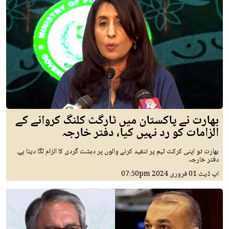
بھارت نے پاکستان میں ٹارگٹ کلنگ کروانے کے
الزامات کو رد نہیں کیا، دفتر خارجہ
بھارت تو اپنی کرکٹ ٹیم پر تنقید کرنے والوں پر دہشت گردی کا الزام لگا دیتا ہے،
دفتر خارجہ
اپ ڈیٹ
01 فروری 2024
07:50pm