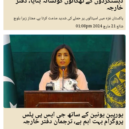
دہشتگردوں کے ٹھکانوں کونشانہ بنایا، دفتر
خارجہ
پاکستان غزہ میں اسپتالوں پر حملے کی شدید مذمت کرتا ہے، ممتاز زہرا بلوچ
شائع
21 مارچ 2024
01:08pm
یورپین یونین کے ساتھ جی ایس پی پلس
پروگرام بہت اہم ہے، ترجمان دفتر خارجہ