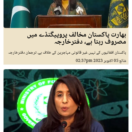
بھارت پاکستان مخالف پروپیگنڈے میں
مصروف رہتا ہے، دفترخارجہ
پاکستان افغانیوں کے نہیں غیر قانونی مہاجرین کے خلاف ہے، ترجمان دفترخارجہ
شائع
05 اکتوبر 2023
02:37pm