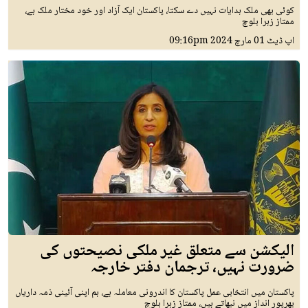
کوئی بھی ملک ہدایات نہیں دے سکتا، پاکستان ایک آزاد اور خود مختار ملک ہے،
ممتاز زہرا بلوچ
اپ ڈیٹ
01 مارچ 2024
09:16pm
الیکشن سے متعلق غیر ملکی نصیحتوں کی
ضرورت نہیں، ترجمان دفتر خارجہ
پاکستان میں انتخابی عمل پاکستان کا اندرونی معاملہ ہے، ہم اپنی آئینی ذمہ داریاں
بھرپور انداز میں نبھاتے ہیں، ممتاز زہرا بلوچ