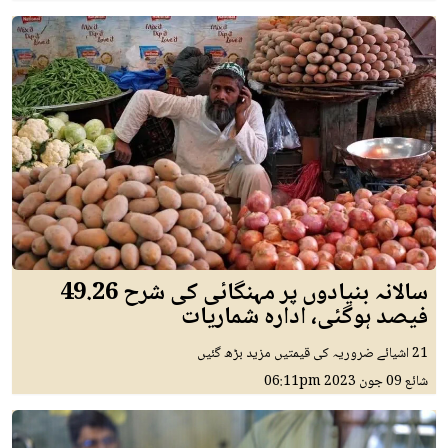
سالانہ بنیادوں پر مہنگائی کی شرح 49.26
فیصد ہوگئی، ادارہ شماریات
21 اشیائے ضروریہ کی قیمتیں مزید بڑھ گئیں
06:11pm
09 جون 2023
شائع