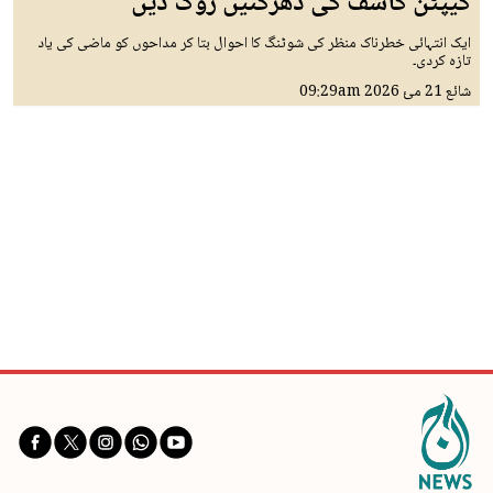
کیپٹن کاشف کی دھڑکنیں روک دیں
ایک انتہائی خطرناک منظر کی شوٹنگ کا احوال بتا کر مداحوں کو ماضی کی یاد
تازہ کردی۔
شائع
21 مئ 2026
09:29am