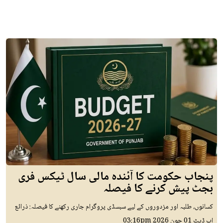
پنجاب حکومت کا آئندہ مالی سال ٹیکس فری
بجٹ پیش کرنے کا فیصلہ
کسانوں، طلبہ اور مزدوروں کے لیے سبسڈی پروگرام جاری رکھنے کا فیصلہ: ذرائع
اپ ڈیٹ
01 جون 2026
03:16pm