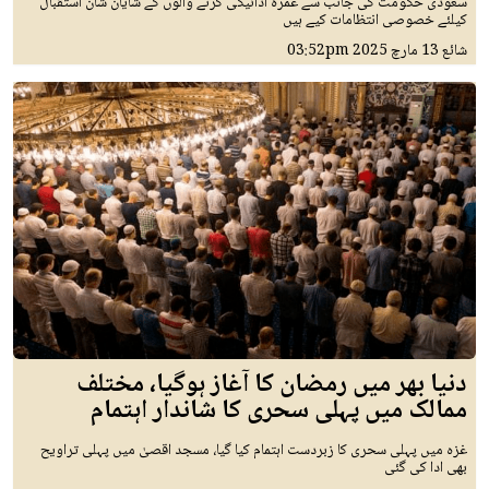
سعودی حکومت کی جانب سے عمرہ ادائیگی کرنے والوں کے شایان شان استقبال
کیلئے خصوصی انتظامات کیے ہیں
شائع
13 مارچ 2025
03:52pm
دنیا بھر میں رمضان کا آغاز ہوگیا، مختلف
ممالک میں پہلی سحری کا شاندار اہتمام
غزہ میں پہلی سحری کا زبردست اہتمام کیا گیا، مسجد اقصیٰ میں پہلی تراویح
بھی ادا کی گئی