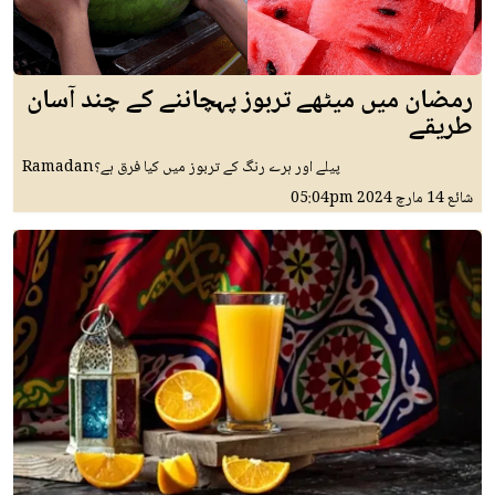
رمضان میں میٹھے تربوز پہچاننے کے چند آسان
طریقے
Ramadanپیلے اور ہرے رنگ کے تربوز میں کیا فرق ہے؟
شائع
14 مارچ 2024
05:04pm