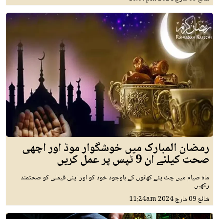
رمضان المبارک میں خوشگوار موڈ اور اچھی
صحت کیلئے ان 9 ٹپس پر عمل کریں
ماہ صیام میں چٹ پٹے کھانوں کے باوجود خود کو اور اپنی فیملی کو صحتمند
رکھیں
شائع
09 مارچ 2024
11:24am