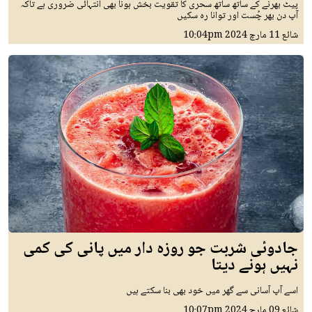
پیٹ بھرنے کے ساتھ ساتھ سحری کا تقویت بخش ہونا بھی انتہائی ضروری ہے تاکہ
آپ دن بھر چُست اور توانا رہ سکیں
شائع
11 مارچ 2024
10:04pm
جادوئی شربت جو روزہ دار میں پانی کی کمی
نہیں ہونے دیتا
اسے آپ آسانی سے گھر میں خود بھی بنا سکتے ہیں
شائع
09 مارچ 2024
10:07pm