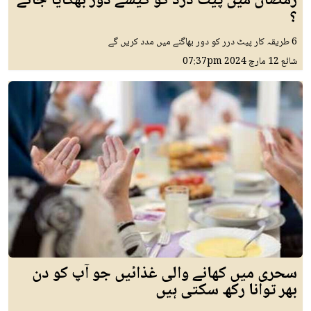
رمضان میں پیٹ درد کو کیسے دور بھگایا جائے
؟
6 طریقہ کار پیٹ درر کو دور بھاگنے میں مدد کریں گے
شائع
12 مارچ 2024
07:37pm
سحری میں کھانے والی غذائیں جو آپ کو دن
بھر توانا رکھ سکتی ہیں