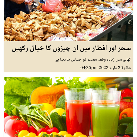
سحر اور افطار میں ان چیزوں کا خیال رکھیں
کھانے میں زیادہ وقفہ معدے کو حساس بنا دیتا ہے
شائع
25 مارچ 2023
04:35pm