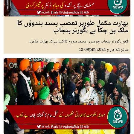
بھارت مکمل طورپر تعصب پسند ہندوؤں کا
ملک بن چکا ہے ،گورنر پنجاب
لاہور:گورنر پنجاب چوہدری محمد سرور کا کہنا ہے کہ بھارت مکمل...
شائع
21 مارچ 2021
12:09pm