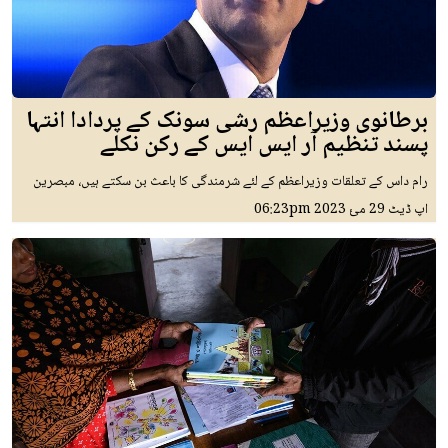
برطانوی وزیراعظم رشی سونک کے پردادا انتہا
پسند تنظیم آر ایس ایس کے رکن نکلے
رام داس کے تعلقات وزیراعظم کے لئے شرمندگی کا باعث بن سکتے ہیں، مبصرین
اپ ڈیٹ
29 مئ 2023
06:23pm