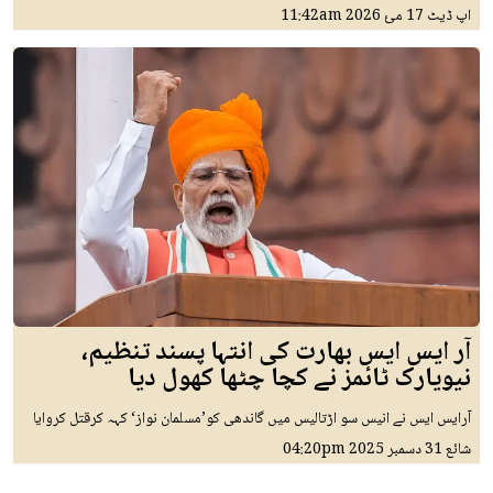
اپ ڈیٹ
17 مئ 2026
11:42am
آر ایس ایس بھارت کی انتہا پسند تنظیم،
نیویارک ٹائمز نے کچا چٹھا کھول دیا
آرایس ایس نے انیس سو اڑتالیس میں گاندھی کو’مسلمان نواز‘ کہہ کرقتل کروایا
شائع
31 دسمبر 2025
04:20pm