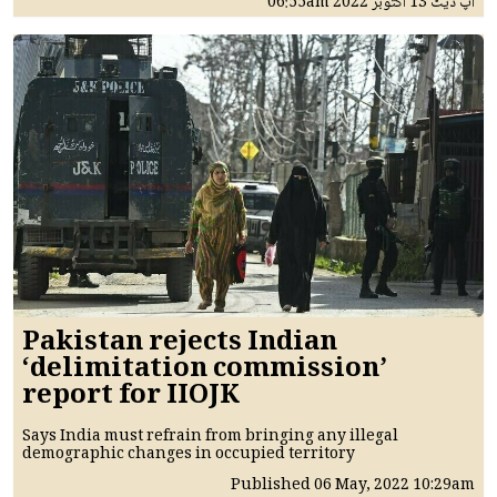
اپ ڈیٹ
13 اکتوبر 2022
06:55am
Pakistan rejects Indian
‘delimitation commission’
report for IIOJK
Says India must refrain from bringing any illegal
demographic changes in occupied territory
Published
06 May, 2022
10:29am