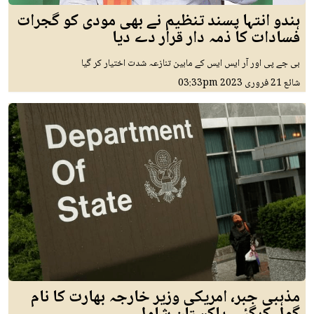
ہندو انتہا پسند تنظیم نے بھی مودی کو گجرات
فسادات کا ذمہ دار قرار دے دیا
بی جے پی اور آر ایس ایس کے مابین تنازعہ شدت اختیار کر گیا
شائع
21 فروری 2023
03:33pm
مذہبی جبر، امریکی وزیر خارجہ بھارت کا نام