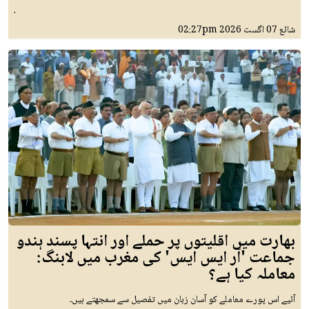
.
شائع
07 اگست 2026
02:27pm
بھارت میں اقلیتوں پر حملے اور انتہا پسند ہندو
جماعت 'آر ایس ایس' کی مغرب میں لابنگ:
معاملہ کیا ہے؟
آئیے اس پورے معاملے کو آسان زبان میں تفصیل سے سمجھتے ہیں۔