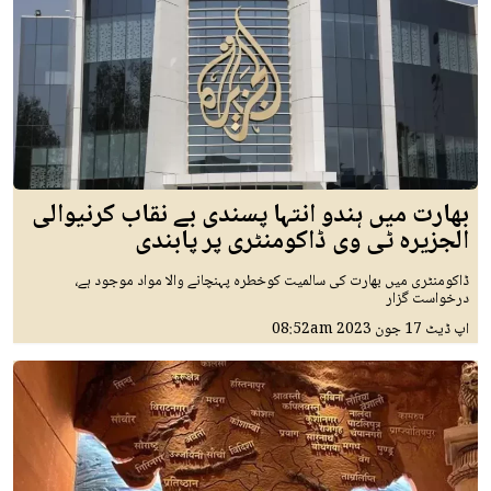
بھارت میں ہندو انتہا پسندی بے نقاب کرنیوالی
الجزیرہ ٹی وی ڈاکومنٹری پر پابندی
ڈاکومنٹری میں بھارت کی سالمیت کوخطرہ پہنچانے والا مواد موجود ہے،
درخواست گزار
اپ ڈیٹ
17 جون 2023
08:52am