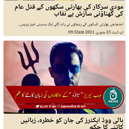
مودی سرکار کی بھارتی سکھوں کے قتل عام
کی گھناؤنی سازش بے نقاب
احتجاجی بھارتی کسانوں کے رہنماؤں نے رات گئے ایک سنسنی خیز پریس...
اپ ڈیٹ
25 جنوری 2021
09:52am
بالی ووڈ ایکٹرز کی جان کو خطرہ، زبانیں
کاٹنے کا حکم