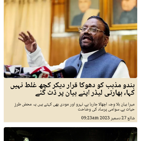
ہندو مذہب کو دھوکا قرار دیکر کچھ غلط نہیں
کہا، بھارتی لیڈر اپنے بیان پر ڈٹ گئے
میرا بیان بلا وجہ اچھالا جارہا ہے، نہرو اور مودی بھی کہتے ہیں یہ محض طرزِ
حیات ہے، سوامی پرساد کی وضاحت
شائع
27 دسمبر 2023
09:23am