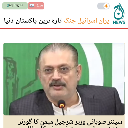
Aaj English
Live
ایران اسرائیل جنگ
تازہ ترین
پاکستان
دنیا
س
سینئر صوبائی وزیر شرجیل میمن کا گورنر