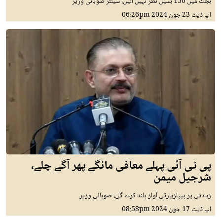
بجٹ میں 150 بسیں نظر نہیں آئیں، سینئر صوبائی وزیر
اپ ڈیٹ
23 جون 2024
06:26pm
پی ٹی آئی پہلے معافی مانگے پھر آگے چلے،
شرجیل میمن
زیادتی پر پیپلزپارٹی آواز بلند کرے گی، صوبائی وزیر
اپ ڈیٹ
17 جون 2024
08:58pm