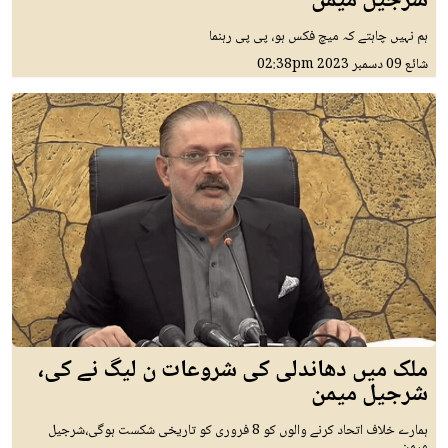
شرجیل میمن
ہم نہیں چاہتے کہ میچ فکس ہو، پی پی رہنما
شائع
09 دسمبر 2023
02:38pm
ملک میں دھاندلی کی شروعات ن لیگ نے کی،
شرجیل میمن
ہمارے خلاف اتحاد کرنے والوں کو 8 فروری کو تاریخی شکست ہوگی،شرجیل
میمن