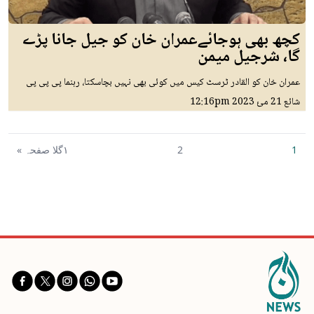
کچھ بھی ہوجائےعمران خان کو جیل جانا پڑے
گا، شرجیل میمن
عمران خان کو القادر ٹرسٹ کیس میں کوئی بھی نہیں بچاسکتا، رہنما پی پی پی
شائع
21 مئ 2023
12:16pm
1
2
١گلا صفحہ »