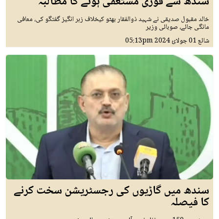
سندھ سے فوری مستعفی ہونے کا مطالبہ
خالد مقبول صدیقی نے شہید ذوالفقار بھٹو کیخلاف زہر انگیز گفتگو کی، معافی
مانگی جائے، صوبائی وزیر
شائع
01 جولائ 2024
05:13pm
سندھ میں گاڑیوں کی رجسٹریشن سخت کرنے
کا فیصلہ