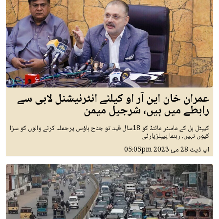
عمران خان این آر او کیلئے انٹرنیشنل لابی سے
رابطے میں ہیں، شرجیل میمن
کیپٹل ہل کے ماسٹر مائنڈ کو 18سال قید تو جناح ہاؤس پرحملہ کرنے والوں کو سزا
کیوں نہیں، رہنما پیپلزپارٹی
اپ ڈیٹ
28 مئ 2023
05:05pm