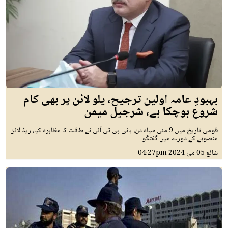
بہبودِ عامہ اولین ترجیح، یلو لائن پر بھی کام
شروع ہوچکا ہے، شرجیل میمن
قومی تاریخ میں 9 مئی سیاہ دن، بانی پی ٹی آئی نے طاقت کا مظاہرہ کیا، ریڈ لائن
منصوبے کے دورے میں گفتگو
شائع
05 مئ 2024
04:27pm