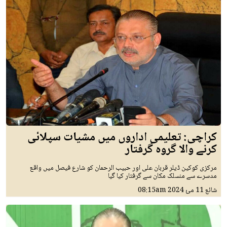
کراچی: تعلیمی اداروں میں مشیات سپلائی
کرنے والا گروہ گرفتار
مرکزی کوکین ڈیلر قربان علی اور حبیب الرحمان کو شارع فیصل میں واقع
مدسرے سے منسلک مکان سے گرفتار کیا گیا
شائع
11 مئ 2024
08:15am