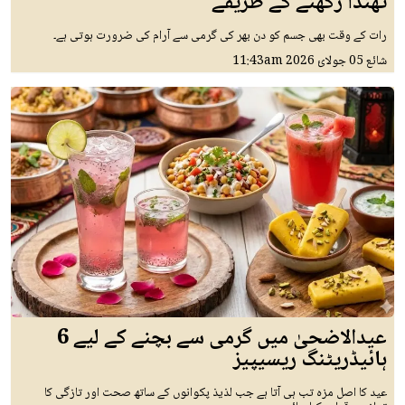
ٹھنڈا رکھنے کے طریقے
رات کے وقت بھی جسم کو دن بھر کی گرمی سے آرام کی ضرورت ہوتی ہے۔
شائع
05 جولائ 2026
11:43am
عیدالاضحیٰ میں گرمی سے بچنے کے لیے 6
ہائیڈریٹنگ ریسیپیز
عید کا اصل مزہ تب ہی آتا ہے جب لذیذ پکوانوں کے ساتھ صحت اور تازگی کا