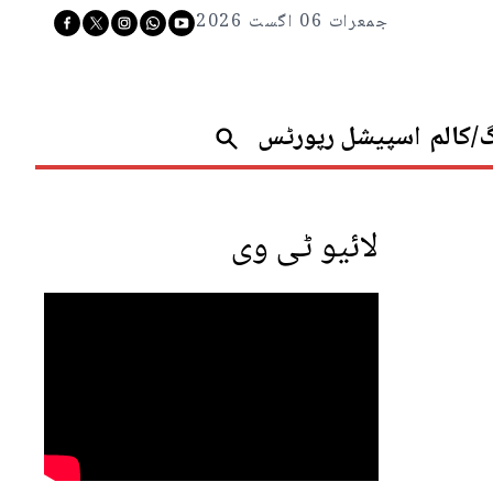
جمعرات 06 اگست 2026
گ/کالم
اسپیشل رپورٹس
لائیو ٹی وی