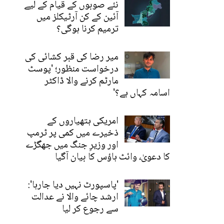
نئے صوبوں کے قیام کے لیے
آئین کے کن آرٹیکلز میں
ترمیم کرنا ہوگی؟
میر رضا کی قبر کشائی کی
درخواست منظور؛ 'پوسٹ
مارٹم کرنے والا ڈاکٹر
اسامہ کہاں ہے؟'
امریکی ہتھیاروں کے
ذخیرے میں کمی پر ٹرمپ
اور وزیرِ جنگ میں جھگڑے
کا دعویٰ، وائٹ ہاؤس کا بیان آگیا
'پاسپورٹ نہیں دیا جارہا':
ارشد چائے والا نے عدالت
سے رجوع کر لیا