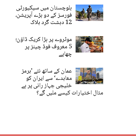
بلوچستان میں سیکیورٹی
فورسز کے دو بڑے آپریشن،
12 دہشت گرد ہلاک
موٹروے پر بڑا کریک ڈاؤن؛
5 معروف فوڈ چینز پر
چھاپے
عمان کے ساتھ نئے ’ہرمز
معاہدے‘ سے ایران کو
خلیجی جہاز رانی پر بے
مثال اختیارات کیسے ملیں گے؟