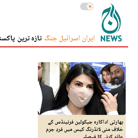
ایران اسرائیل جنگ
تازہ ترین
پاکست
بھارتی اداکارہ جیکولین فرنینڈس کے
خلاف منی لانڈرنگ کیس میں فردِ جرم
عائد کرنے کا فیصلہ