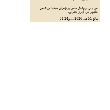
اس ہائی پروفائل کیس پر بھارتی میڈیا اور فلمی
حلقوں کی گہری نظر ہے۔
شائع
31 مئ 2026
01:24pm