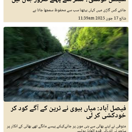
جانئے کس گاڑی میں کہاں بیٹھنا سب سے محفوظ سمجھا جاتا ہے
شائع
17 جون 2025
11:39am
فیصل آباد: میاں بیوی نے ٹرین کے آگے کود کر
خودکشی کر لی
متوفی نے اپنے بھائی سے ہنی مون پر جانےکیلئے پیسے مانگے تھے بھائی کے انکار پر
ساجد نے انتہائی قدم اٹھایا، پولیس