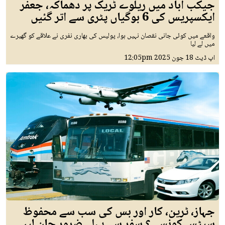
جیکب آباد میں ریلوے ٹریک پر دھماکہ، جعفر
ایکسپریس کی 6 بوگیاں پٹری سے اتر گئیں
واقعے میں کوئی جانی نقصان نہیں ہوا، پولیس کی بھاری نفری نے علاقے کو گھیرے
میں لے لیا
اپ ڈیٹ
18 جون 2025
12:05pm
جہاز، ٹرین، کار اور بس کی سب سے محفوظ
سیٹس کونسی؟ سفر سے پہلے ضرور جان لیں