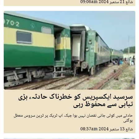
شائع
21 ستمبر 2024
09:06am
سرسید ایکسپریس کو خطرناک حادثہ، بڑی
تباہی سے محفوظ رہی
حادثے میں کوئی جانی نقصان نہیں ہوا جبکہ اپ ٹریک پر ٹرین سروس معطل
ہوگئی
شائع
13 ستمبر 2024
08:37am