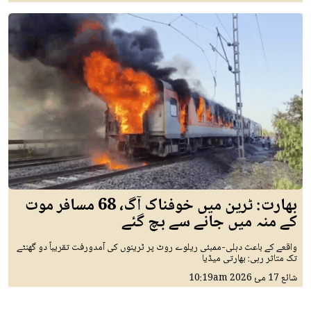
بھارت: ٹرین میں خوفناک آگ، 68 مسافر موت
کے منہ میں جانے سے بچ گئے
واقعے کے باعث دہلی-ممبئی ریلوے روٹ پر ٹرینوں کی آمدورفت تقریباً دو گھنٹے
تک متاثر رہی: بھارتی میڈیا
شائع
17 مئ 2026
10:19am