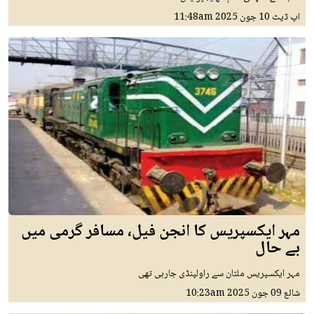
اپ ڈیٹ
10 جون 2025
11:48am
مہر ایکسپریس کا انجن فیل، مسافر گرمی میں
بے حال
مہر ایکسپریس ملتان سے راولپنڈی جارہی تھی
شائع
09 جون 2025
10:23am