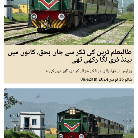
طالبعلم ٹرین کی ٹکر سے جاں بحق، کانوں میں
ہینڈ فری لگا رکھی تھی
پولیس نے ڈیڈ باڈی ورثا کے حوالے کر دی، گھر میں کہرام
شائع
16 نومبر 2024
08:42am