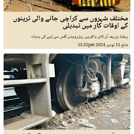
مختلف شہروں سے کراچی جانے والی ٹرینوں
کے اوقات کار میں تبدیلی
ریفنڈ بزریعہ آن لائن یا قریبی ریزرویشن آفس سے لینے کی ہدیات
شائع
11 نومبر 2024
12:32pm