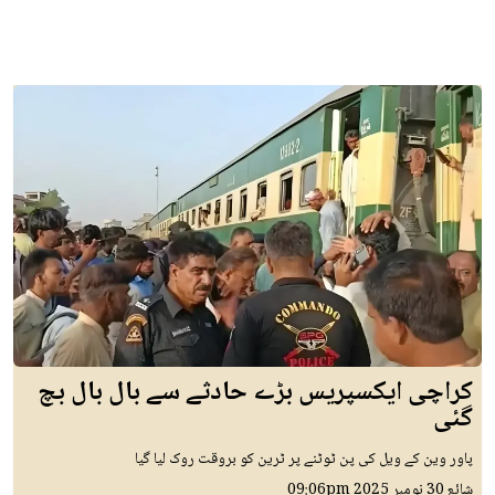
کراچی ایکسپریس بڑے حادثے سے بال بال بچ
گئی
پاور وین کے ویل کی پن ٹوٹنے پر ٹرین کو بروقت روک لیا گیا
شائع
30 نومبر 2025
09:06pm