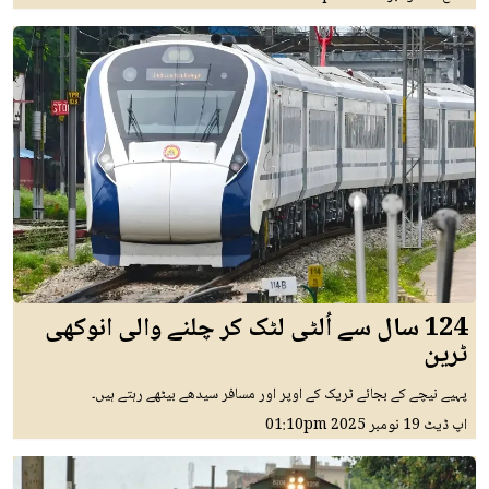
124 سال سے اُلٹی لٹک کر چلنے والی انوکھی
ٹرین
پہیے نیچے کے بجائے ٹریک کے اوپر اور مسافر سیدھے بیٹھے رہتے ہیں۔
اپ ڈیٹ
19 نومبر 2025
01:10pm