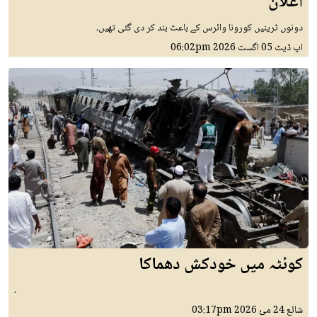
اعلان
دونوں ٹرینیں کورونا وائرس کے باعث بند کر دی گئی تھیں۔
اپ ڈیٹ
05 اگست 2026
06:02pm
کوئٹہ میں خودکش دھماکا
.
شائع
24 مئ 2026
03:17pm