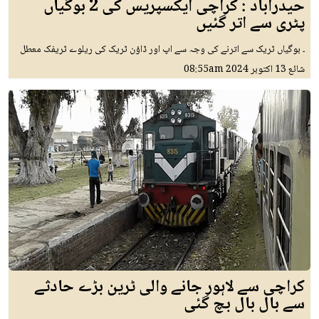
حیدرآباد : کراچی ایکسپریس کی 2 بوگیاں
پٹری سے اتر گئیں
۔ بوگیاں ٹریک سے اترنے کی وجہ سے اپ اور ڈاؤن ٹریک کی ریلوے ٹریفک معطل
شائع
13 اکتوبر 2024
08:55am
کراچی سے لاہور جانے والی ٹرین بڑے حادثے
سے بال بال بچ گئی