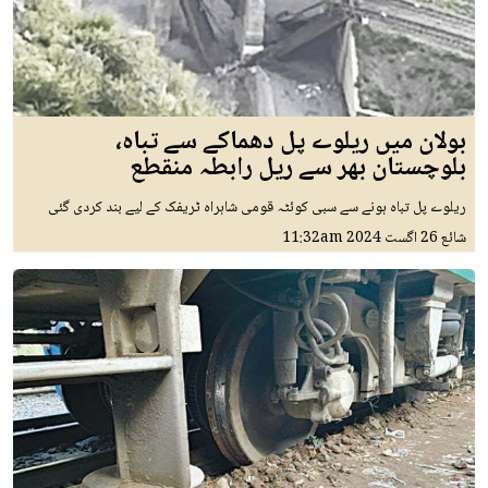
بولان میں ریلوے پل دھماکے سے تباہ،
بلوچستان بھر سے ریل رابطہ منقطع
ریلوے پل تباہ ہونے سے سبی کوئٹہ قومی شاہراہ ٹریفک کے لیے بند کردی گئی
شائع
26 اگست 2024
11:32am