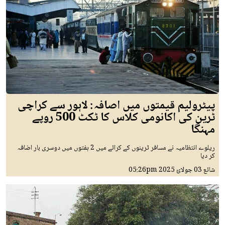
پیٹرولیم قیمتوں میں اصافہ: لاہور سے کراچی
ٹرین کی اکانومی کلاس کا ٹکٹ 500 روپے
مہنگا
ریلوے انتظامیہ نے مسافر ٹرینوں کے کرائے میں 2 ہفتوں میں دوسری بار اضافہ
کر دیا
شائع
03 جولائ 2025
05:26pm