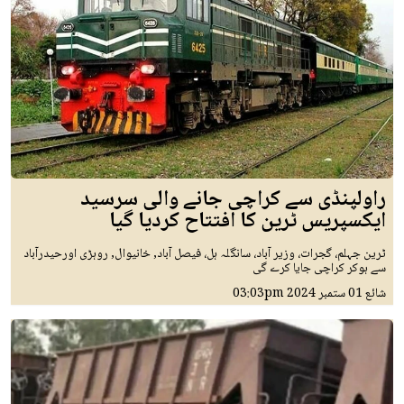
راولپنڈی سے کراچی جانے والی سرسید
ایکسپریس ٹرین کا افتتاح کردیا گیا
ٹرین جہلم، گجرات، وزیر آباد، سانگلہ ہل، فیصل آباد, خانیوال, روہڑی اورحیدرآباد
سے ہوکر کراچی جایا کرے گی
شائع
01 ستمبر 2024
03:03pm