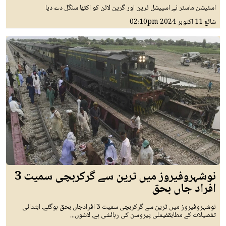
اسٹیشن ماسٹر نے اسپیشل ٹرین اور گرین لائن کو اکٹھا سنگل دے دیا
شائع
11 اکتوبر 2024
02:10pm
نوشہروفیروز میں ٹرین سے گرکربچی سمیت 3
افراد جاں بحق
نوشہروفیروز میں ٹرین سے گرکربچی سمیت 3 افرادجاں بحق ہوگئے۔ ابتدائی
تفصیلات کے مطابقفیملی پیروسن کی رہائشی ہے، لاشوں...