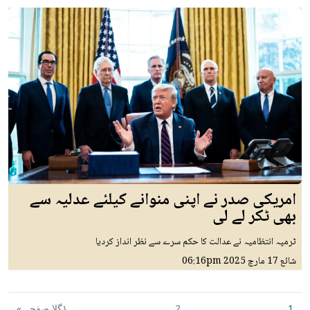
امریکی صدر نے اپنی منوانے کیلئے عدلیہ سے
بھی ٹکر لے لی
ٹرمپہ انتظامیہ نے عدالت کا حکم سرے سے نظر انداز کردیا
شائع
17 مارچ 2025
06:16pm
1
2
١گلا صفحہ »