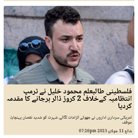
فلسطینی طالبعلم محمود خلیل نے ٹرمپ
انتظامیہ کےخلاف 2 کروڑ ڈالر ہرجانے کا مقدمہ
کردیا
امریکی سرداری اداروں نے جھوٹے الزامات لگائے، شہرت کو شدید نقصان پہنچایا،
موقف
شائع
11 جولائ 2025
07:26pm