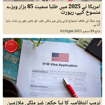
امریکا نے 2025 میں طلبا سمیت 85 ہزار ویزے
منسوخ کیے، رپورٹ
غزہ جنگ کے خلاف احتجاج کرنے والے غیر ملکی طلبہ کو خاص طور پر نشانہ بنایا
گیا ہے۔
شائع
09 دسمبر 2025
01:02pm
ٹرمپ انتظامیہ کا نیا حکم: غیر ملکی ملازمین