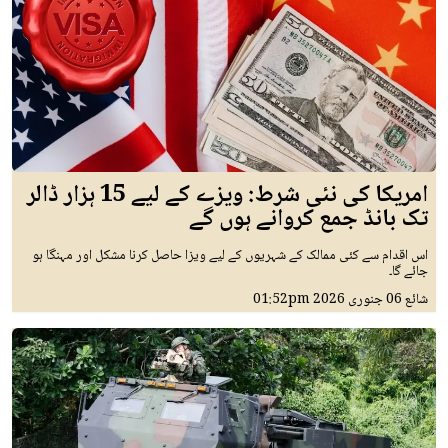
امریکا کی نئی شرط: ویزے کے لیے 15 ہزار ڈالر
تک بانڈ جمع کروانے ہوں گے
اس اقدام سے کئی ممالک کے شہریوں کے لیے ویزا حاصل کرنا مشکل اور مہنگا ہو
جائے گا۔
شائع
06 جنوری 2026
01:52pm