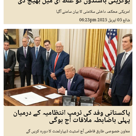
یوکرینی باشندوں کو غلط ای میل بھیج دی
امریکی محکمہ داخلی سلامتی کا بیان سامنے آگیا
شائع
05 اپريل 2025
06:23pm
پاکستانی وفد کی ٹرمپ انتظامیہ کے درمیان
پہلی باضابطہ ملاقات آج ہوگی
معاون خصوصی طارق فاطمی آج اسٹیٹ ڈیپارٹمنٹ کا دورہ کریں گے