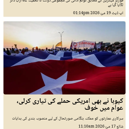
فوربز میگزین کے مطابق گوتم اڈانی کی مجموعی دولت کا تخمینہ 82 ارب ڈالر
لگایا گیا ہے
اپ ڈیٹ
19 مئ 2026
01:14pm
کیوبا نے بھی امریکی حملے کی تیاری کرلی،
عوام میں خوف
سرکاری عمارتوں کو ممکنہ ہنگامی صورتحال کے لیے منصوبہ بندی کی ہدایات
شائع
17 مئ 2026
11:10am