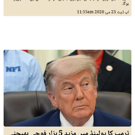
ہوگا۔
اپ ڈیٹ
23 مئ 2026
11:55am
ٹرمپ کا پولینڈ میں مزید 5 ہزار فوجی بھیجنے