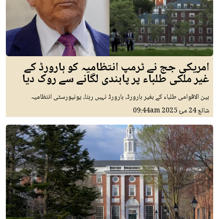
امریکی جج نے ٹرمپ انتظامیہ کو ہارورڈ کے
غیر ملکی طلباء پر پابندی لگانے سے روک دیا
بین الاقوامی طلباء کے بغیر ہارورڈ، ہارورڈ نہیں رہتا، یونیورسٹی انتظامیہ
شائع
24 مئ 2025
09:44am