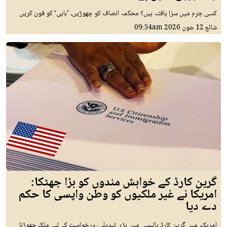
کسی جرم میں سزا یافتہ ہیں؟ محکمہ انصاف کو چھوڑیں، ’بابی‘ کو فون کریں
شائع
12 جون 2026
09:54am
گرین کارڈ کے خواہش مندوں کو بڑا جھٹکا:
امریکا نے غیر ملکیوں کو وطن واپسی کا حکم
دے دیا
امریکہ میں گرین کارڈ پالیسی میں بڑی تبدیلی، درخواست کے لیے ملک چھوڑنا