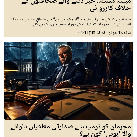
مبینہ مسئلہ، خبر دینے والے صحافیوں کے
خلاف کارروائی
صحافیوں کو نئے صدارتی طیارے ”ایئر فورس ون“ سے متعلق حساس معلومات
افشا ہونے کی مجرمانہ تحقیقات کے دوران سمن جاری کردیے گئے
شائع
12 جولائ 2026
01:11pm
مجرمان کو ٹرمپ سے صدارتی معافیاں دلوانے
والا 'بوبی' کون ہے؟