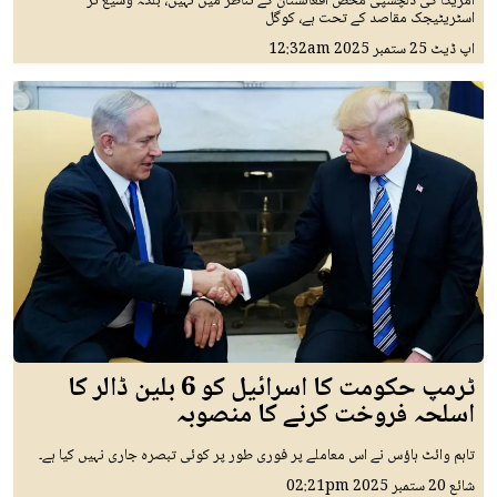
امریکا کی دلچسپی محض افغانستان کے تناظر میں نہیں، بلکہ وسیع تر
اسٹریٹیجک مقاصد کے تحت ہے، کوگل
اپ ڈیٹ
25 ستمبر 2025
12:32am
ٹرمپ حکومت کا اسرائیل کو 6 بلین ڈالر کا
اسلحہ فروخت کرنے کا منصوبہ
تاہم وائٹ ہاؤس نے اس معاملے پر فوری طور پر کوئی تبصرہ جاری نہیں کیا ہے۔
شائع
20 ستمبر 2025
02:21pm