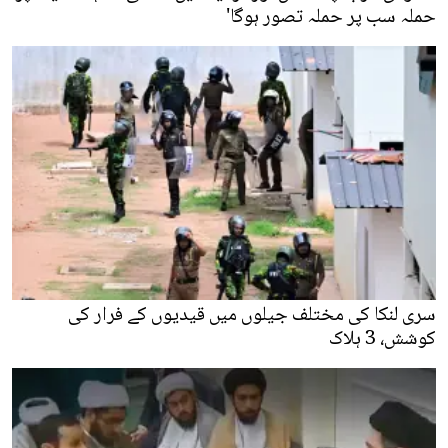
حملہ سب پر حملہ تصور ہوگا'
سری لنکا کی مختلف جیلوں میں قیدیوں کے فرار کی
کوشش، 3 ہلاک