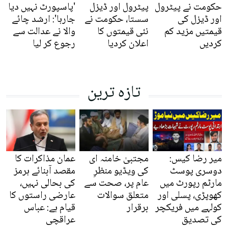
حکومت نے پیٹرول
پیٹرول اور ڈیزل
'پاسپورٹ نہیں دیا
اور ڈیزل کی
سستا، حکومت نے
جارہا': ارشد چائے
قیمتیں مزید کم
نئی قیمتوں کا
والا نے عدالت سے
کردیں
اعلان کردیا
رجوع کر لیا
تازہ ترین
میر رضا کیس:
مجتبیٰ خامنہ ای
عمان مذاکرات کا
دوسری پوسٹ
کی ویڈیو منظرِ
مقصد آبنائے ہرمز
مارٹم رپورٹ میں
عام پر، صحت سے
کی بحالی نہیں،
کھوپڑی، پسلی اور
متعلق سوالات
عارضی راستوں کا
کولہے میں فریکچر
برقرار
قیام ہے: عباس
کی تصدیق
عراقچی