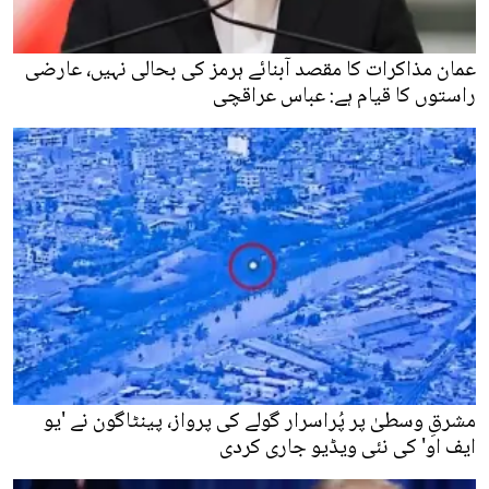
عمان مذاکرات کا مقصد آبنائے ہرمز کی بحالی نہیں، عارضی
راستوں کا قیام ہے: عباس عراقچی
مشرقِ وسطیٰ پر پُراسرار گولے کی پرواز، پینٹاگون نے 'یو
ایف او' کی نئی ویڈیو جاری کردی