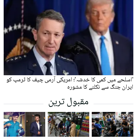
'اسلحے میں کمی کا خدشہ'؛ امریکی آرمی چیف کا ٹرمپ کو
ایران جنگ سے نکلنے کا مشورہ
مقبول ترین