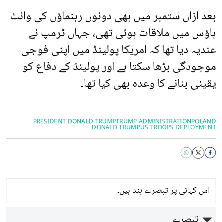
بعد ازاں ستمبر میں بھی دونوں رہنماؤں کی وائٹ
ہاؤس میں ملاقات ہوئی تھی، جہاں ٹرمپ نے
عندیہ دیا تھا کہ امریکا پولینڈ میں اپنی فوجی
موجودگی بڑھا سکتا ہے اور پولینڈ کے دفاع کو
یقینی بنانے کا وعدہ بھی کیا تھا۔
PRESIDENT DONALD TRUMP
TRUMP ADMINISTRATION
POLAND
DONALD ​TRUMP
US TROOPS DEPLOYMENT
اس کہانی پر تبصرے بند ہیں۔
تبصرے