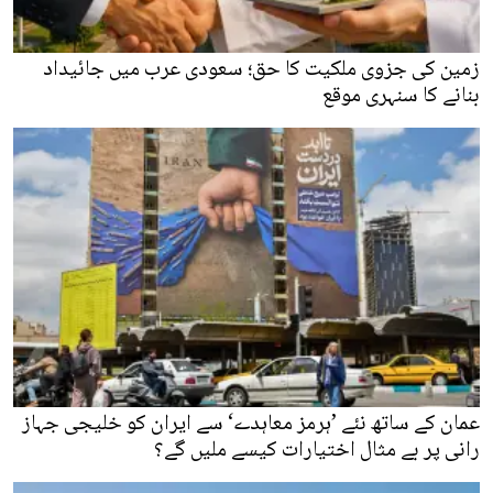
زمین کی جزوی ملکیت کا حق؛ سعودی عرب میں جائیداد
بنانے کا سنہری موقع
عمان کے ساتھ نئے ’ہرمز معاہدے‘ سے ایران کو خلیجی جہاز
رانی پر بے مثال اختیارات کیسے ملیں گے؟