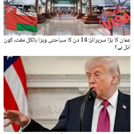
عمان کا بڑا سرپرائز: 14 دن کا سیاحتی ویزا بالکل مفت، کون
اہل ہے؟