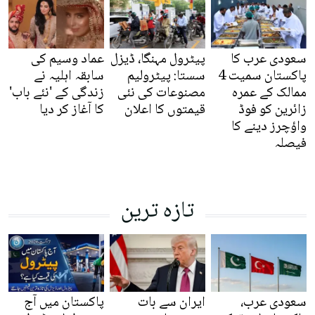
سعودی عرب کا
پیٹرول مہنگا، ڈیزل
عماد وسیم کی
پاکستان سمیت 4
سستا: پیٹرولیم
سابقہ اہلیہ نے
ممالک کے عمرہ
مصنوعات کی نئی
زندگی کے 'نئے باب'
زائرین کو فوڈ
قیمتوں کا اعلان
کا آغاز کر دیا
واؤچرز دینے کا
فیصلہ
تازہ ترین
سعودی عرب،
ایران سے بات
پاکستان میں آج