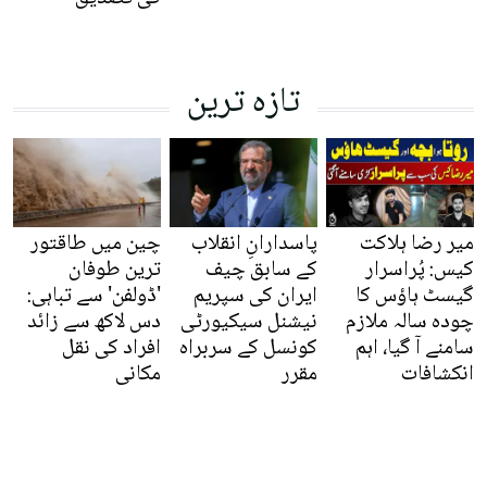
تازہ ترین
میر رضا ہلاکت
پاسدارانِ انقلاب
چین میں طاقتور
کیس: پُراسرار
کے سابق چیف
ترین طوفان
گیسٹ ہاؤس کا
ایران کی سپریم
'ڈولفن' سے تباہی:
چودہ سالہ ملازم
نیشنل سیکیورٹی
دس لاکھ سے زائد
سامنے آ گیا، اہم
کونسل کے سربراہ
افراد کی نقل
انکشافات
مقرر
مکانی