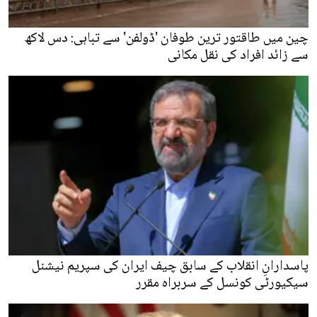
چین میں طاقتور ترین طوفان 'ڈولفن' سے تباہی: دس لاکھ
سے زائد افراد کی نقل مکانی
پاسدارانِ انقلاب کے سابق چیف ایران کی سپریم نیشنل
سیکیورٹی کونسل کے سربراہ مقرر