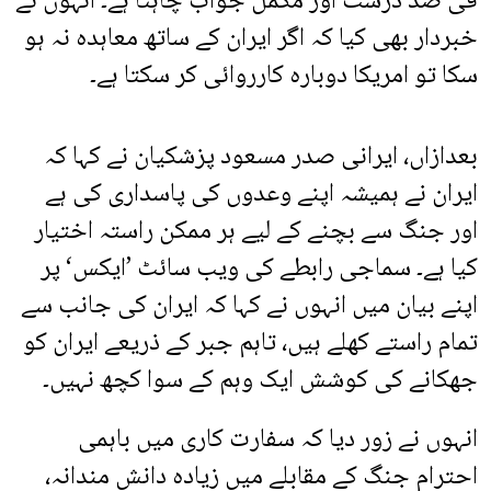
فی صد درست اور مکمل جواب چاہتا ہے۔ انہوں نے
خبردار بھی کیا کہ اگر ایران کے ساتھ معاہدہ نہ ہو
سکا تو امریکا دوبارہ کارروائی کر سکتا ہے۔
بعدازاں، ایرانی صدر مسعود پزشکیان نے کہا کہ
ایران نے ہمیشہ اپنے وعدوں کی پاسداری کی ہے
اور جنگ سے بچنے کے لیے ہر ممکن راستہ اختیار
کیا ہے۔ سماجی رابطے کی ویب سائٹ ’ایکس‘ پر
اپنے بیان میں انہوں نے کہا کہ ایران کی جانب سے
تمام راستے کھلے ہیں، تاہم جبر کے ذریعے ایران کو
جھکانے کی کوشش ایک وہم کے سوا کچھ نہیں۔
انہوں نے زور دیا کہ سفارت کاری میں باہمی
احترام جنگ کے مقابلے میں زیادہ دانش مندانہ،