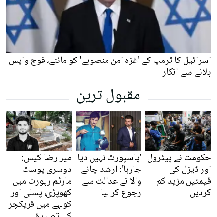
اسرائیل کا ٹرمپ کے 'غزہ امن منصوبے' کو ماننے، فوج واپس
بلانے سے انکار
مقبول ترین
حکومت نے پیٹرول
'پاسپورٹ نہیں دیا
میر رضا کیس:
اور ڈیزل کی
جارہا': ارشد چائے
دوسری پوسٹ
قیمتیں مزید کم
والا نے عدالت سے
مارٹم رپورٹ میں
کردیں
رجوع کر لیا
کھوپڑی، پسلی اور
کولہے میں فریکچر
کی تصدیق