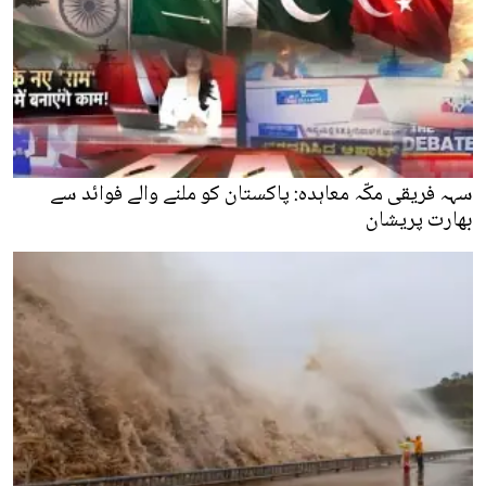
سہہ فریقی مکّہ معاہدہ: پاکستان کو ملنے والے فوائد سے
بھارت پریشان