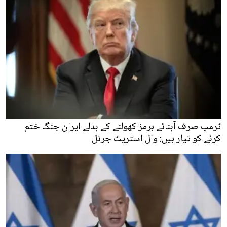
ٹرمپ صرف آبنائے ہرمز کھولنے کے بدلے ایران جنگ ختم
کرنے کو تیار ہیں: وال اسٹریٹ جرنل