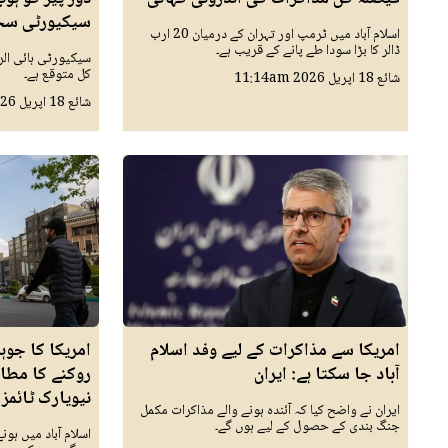
سیکیورٹی س
اسلام آباد میں ٹرمپ اور تہران کے درمیان 20 ارب
ڈالر کا بڑا سودا طے پانے کے قریب ہے۔
سیکیورٹی ہائی الر
کل متوقع ہے۔
شائع
18 اپريل 2026
11:14am
شائع
18 اپريل 2026
امریکا سے مذاکرات کے لیے وفد اسلام
آباد جا سکتا ہے: ایران
نیویارک ٹائمز
ایران نے واضح کیا کہ آئندہ ہونے والے مذاکرات مکمل
جنگ بندی کے حصول کے لیے ہوں گے۔
اسلام آباد میں ہو