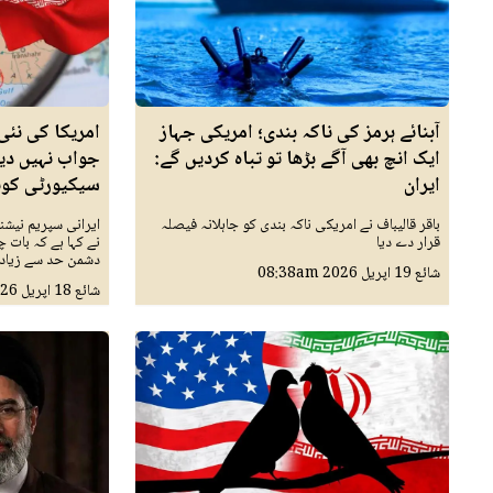
آبنائے ہرمز کی ناکہ بندی؛ امریکی جہاز
امریکا کی نئی 
ایک انچ بھی آگے بڑھا تو تباہ کردیں گے:
جواب نہیں دیا
ایران
سیکیورٹی کو
باقر قالیباف نے امریکی ناکہ بندی کو جاہلانہ فیصلہ
ایرانی سپریم نیش
قرار دے دیا
نے کہا ہے کہ بات
دشمن حد سے زیادہ 
شائع
19 اپريل 2026
08:38am
شائع
18 اپريل 2026