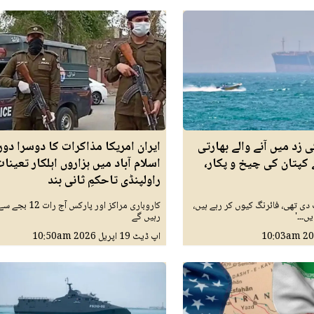
 زد میں آنے والے بھارتی
ایران امریکا مذاکرات کا دوسرا دور
کپتان کی چیخ و پکار،
اسلام آباد میں ہزاروں اہلکار تعینات
راولپنڈی تاحکمِ ثانی بند
 دی تھی، فائرنگ کیوں کر رہے ہیں،
کاروباری مراکز اور پارکس آج رات
ں۔۔۔'
رہیں گے
10:03am
اپ ڈیٹ
19 اپريل 2026
10:50am