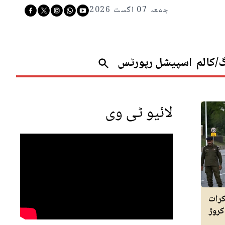
جمعہ 07 اگست 2026
گ/کالم
اسپیشل رپورٹس
لائیو ٹی وی
کرات
یکیورٹی انتظامات کیلئے 69 کروڑ