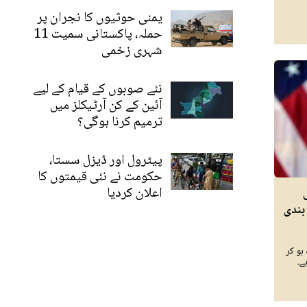
یمنی حوثیوں کا نجران پر
حملہ، پاکستانی سمیت 11
شہری زخمی
نئے صوبوں کے قیام کے لیے
آئین کے کن آرٹیکلز میں
ترمیم کرنا ہوگی؟
پیٹرول اور ڈیزل سستا،
حکومت نے نئی قیمتوں کا
اعلان کردیا
بندی
ہو کر
ے۔