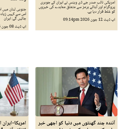
امریکی نائب صدر جے ڈی وینس نے ایران کے جوہری
پروگرام اور آبنائے ہرمز سے متعلق معاہدے کی خبروں
جنوبی لبنان میں اس
کو غلط قرار دیا ہے۔
اس سے کہیں زیادہ
جائیں گے: ایران
اپ ڈیٹ
12 جون 2026
09:14pm
اپ ڈیٹ
08 جون 2026
آئندہ چند گھنٹوں میں دنیا کو اچھی خبر
امریکا-ایران 