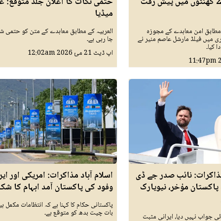
اتفاق، آئندہ 24 گھنٹوں میں پیش رفت
حتمی نکات کا اعلان جلد متوقع: ع
میڈیا
 مطابق امن معاہدے کے مجوزہ
العربیہ کے مطابق معاہدے کے متن کو حتمی ش
 میں فیلڈ مارشل عاصم منیر نے
جا رہی ہے۔
ا کیا۔
اپ ڈیٹ
21 مئ 2026
12:02am
11:47pm
مذاکرات: نائب صدر جے ڈی
اسلام آباد مذاکرات: امریکی اور ایر
پاکستان مؤخر، نیویارک
وفود کی پاکستان آمد ابہام کا شکا
پاکستانی حکام کا کہنا ہے کہ انتظامات مکمل ہی
بات چیت بدھ کو متوقع ہے۔
ئی جواب نہیں دیا، ایرانی مثبت