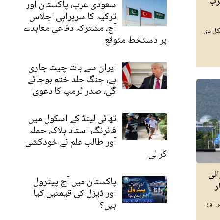
رب
سعودی عرب، پاکستان اور
ترکیہ کا سربراہی اجلاس
آج، مشترکہ دفاعی معاہدے
کل دی
پر دستخط متوقع
ایران سے بات چیت جاری
ہے، جنگ جلد ختم ہوجائے
گی، صدر ٹرمپ کا دعویٰ
تھائی لینڈ کے اسکول میں
فائرنگ، استاد ہلاک، حملہ
آور طالب علم نے خودکشی
کر لی
انی
پاکستان میں آج پیٹرول
ر
اور ڈیزل کی قیمتیں کیا
ہیں؟
ں اور