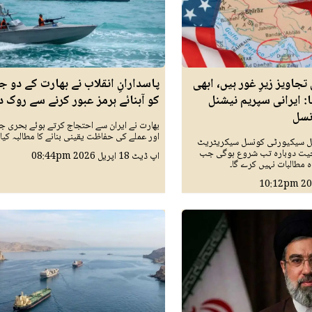
تجاویز زیرِ غور ہیں، ابھی
پاسدارانِ انقلاب نے بھارت کے دو ج
: ایرانی سپریم نیشنل
کو آبنائے ہرمز عبور کرنے سے روک د
نسل
بھارت نے ایران سے احتجاج کرتے ہوئے بحری ج
اور عملے کی حفاظت یقینی بنانے کا مطالبہ کیا 
نل سیکیورٹی کونسل سیکریٹریٹ
 چیت دوبارہ تب شروع ہوگی جب
اپ ڈیٹ
18 اپريل 2026
08:44pm
مطالبات نہیں کرے گا۔
10:12pm