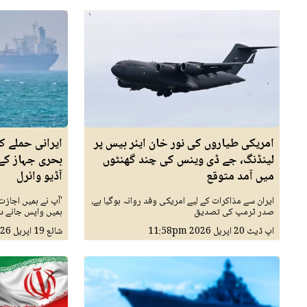
امریکی طیاروں کی نور خان ایئر بیس پر
ایرانی حملے کی
لینڈنگ، جے ڈی وینس کی چند گھنٹوں
بحری جہاز کے 
میں آمد متوقع
آڈیو وائرل
ایران سے مذاکرات کے لیے امریکی وفد روانہ ہوگیا ہے،
'آپ نے ہمیں اجازت
صدر ٹرمپ کی تصدیق
ہمیں واپس جانے دی
اپ ڈیٹ
20 اپريل 2026
11:58pm
شائع
19 اپريل 2026