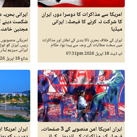
امریکا سے مذاکرات کا دوسرا دور، ایران
ایرانی بحریہ 
کا شرکت نہ کرنے کا فیصلہ: ایرانی
شکست دینے کے
میڈیا
مجتبیٰ خامنہ 
ایران کے خلاف بحری ناکا بندی کے اعلان اور مذاکرات
امریکی منصوبوں ک
میں سخت مطالبات کی وجہ سے پیدا ہوا، حکام
رہیں، ایران کو توڑ
ایرانی سپریم لیڈر
اپ ڈیٹ
18 اپريل 2026
07:31pm
شائع
18 اپريل 2026
ایران امریکا امن منصوبے کے 3 صفحات،
ایران امریکا 
فیصلہ کن مذاکرات کی اندرونی کہانی
دور پیر کو ہون