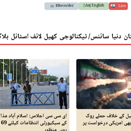
Aaj English
BRecorder
Live
ان
دنیا
سائنس/ ٹیکنالوجی
کھیل
لائف اسٹائل
بلا
ئیل کے خلاف حملے روک
ای سی سی اجلاس: اسلام آباد مذا
بھی امریکی درخواست پر
کے س
روپے منظور