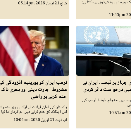
کا دورہ دوبارہ شیڈول ہوسکتا ہے:
شائع
21 اپريل 2026
05:14pm
11:55pm
 جہاز پر قبضہ، ایران نے
ٹرمپ ایران کو یورینیم افزودگی کی
میں درخواست دائر کردی
مشروط اجازت دینے اور بحری ناکہ 
ختم کرنے پر راضی
ادارے میں احتجاج، ڈونلڈ ٹرمپ کی
کی
پاکستان کی اعلیٰ قیادت نے ایک بار پھر متحرک 
اس ڈیڈلاک کو ختم کرنے میں اہم کردار ادا کیا ہ
10:31am
اپ ڈیٹ
21 اپريل 2026
10:04am