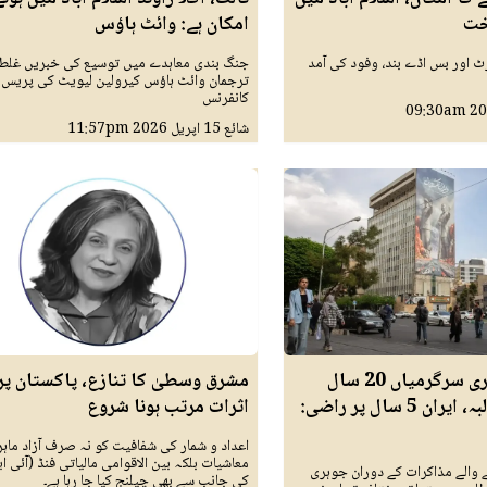
خت
امکان ہے: وائٹ ہاؤس
ٹ اور بس اڈے بند، وفود کی آمد
جنگ بندی معاہدے میں توسیع کی خبریں غلط 
ترجمان وائٹ ہاؤس کیرولین لیویٹ کی پریس
کانفرنس
09:30am
شائع
15 اپريل 2026
11:57pm
امریکا کا جوہری سرگرمیاں 20 سال
مشرق وسطیٰ کا تنازع، پاکستان پر
روکنے کا مطالبہ، ایران 5 سال پر راضی:
اثرات مرتب ہونا شروع
اعداد و شمار کی شفافیت کو نہ صرف آزاد ماہر
معاشیات بلکہ بین الاقوامی مالیاتی فنڈ (آئی ا
نے والے مذاکرات کے دوران جوہری
کی جانب سے بھی چیلنج کیا جا رہا ہے۔