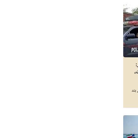
:
،
 12 بجے سے بند