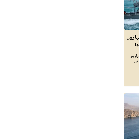
ہازوں
یا
ہازوں
ہے