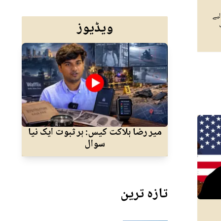
یے
ویڈیوز
میر رضا ہلاکت کیس: ہر ثبوت ایک نیا
ا
سوال
جسم
تازہ ترین