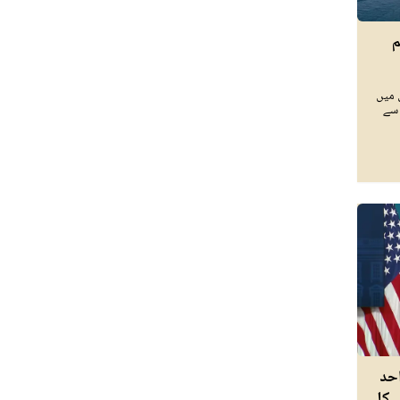
تم
 میں
 سے
حد
 کا