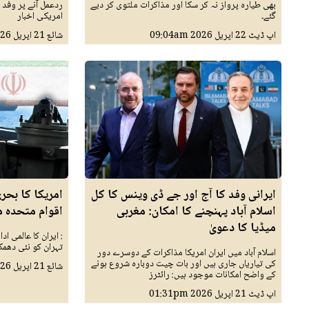
بھی طیارہ پرواز نہ کر سکا اور مذاکرات ملتوی کر دیے
ردعمل آنے پر وفد 
گئے۔
امریکی اخبار
اپ ڈیٹ
22 اپريل 2026
09:04am
شائع
21 اپريل 2026
ایرانی وفد کا آج اور جے ڈی وینس کا کل
امریکا کا بحری
اسلام آباد پہنچنے کا امکان: مغربی
اقوام متحدہ 
میڈیا کا دعویٰ
: ایران کا عالمی 
تہران کو نئی دھم
اسلام آباد میں ایران امریکا مذاکرات کے دوسرے دور
کی تیاریاں جاری ہیں اور بات چیت دوبارہ شروع ہونے
شائع
21 اپريل 2026
کے واضح امکانات موجود ہیں: رائٹرز
اپ ڈیٹ
21 اپريل 2026
01:31pm