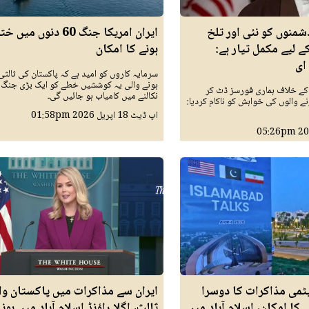
دشمنوں کو نئی اور تلخ
ایران امریکا جنگ 60 دنوں میں خ
 لیے مکمل تیار ہے:
ہونے کا امکان
ای
سرمایہ کاروں کو امید ہے کہ پاکستان کی ثالثی
ہونے والی یہ کوششیں خطے کو ایک بڑی جنگ
ے خلاف ہماری فورسز ڈٹ کر
نکالنے میں کامیاب ہو جائیں گی۔
نے والوں کی خواہش کو ناکام کردیا:
اپ ڈیٹ
18 اپريل 2026
01:58pm
05:26pm
ایٹمی مذاکرات کا دوسرا
ایران سے مذاکرات میں پاکستان وا
ے کا امکان، اسلام آباد میں
ثالث، اگلا راؤنڈ اسلام آباد میں ہونے