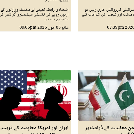
رائیلی کارروائیاں جاری رہیں تو
اقتصادی رابطہ کمیٹی نے مختلف وزارتوں کے ل
 سخت اور فیصلہ کن اقدامات کیے
اربوں روپے کی تکنیکی سپلیمنٹری گرانٹس کی
منظوری دے دی
07:39pm
شائع
05 جون 2026
09:06pm
امن معاہدے کے ڈرافٹ پر
ایران اور امریکا معاہدے کے قریب،