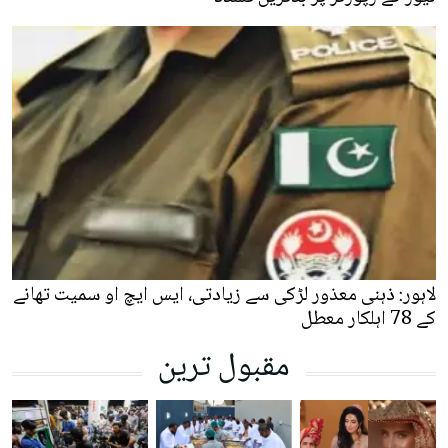
لاہور: ذہنی معذور لڑکی سے زیادتی، ایس ایچ او سمیت تھانے
کے 78 اہلکار معطل
مقبول ترین