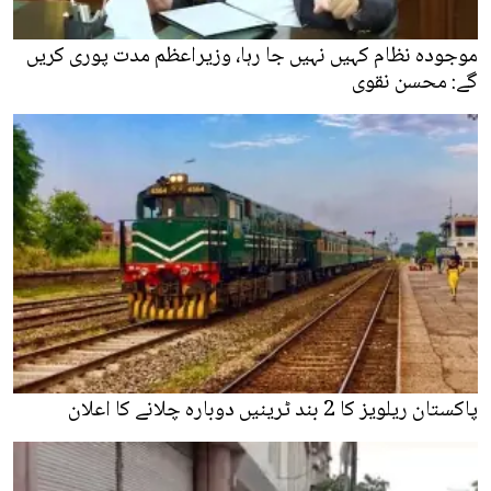
موجودہ نظام کہیں نہیں جا رہا، وزیراعظم مدت پوری کریں
گے: محسن نقوی
پاکستان ریلویز کا 2 بند ٹرینیں دوبارہ چلانے کا اعلان