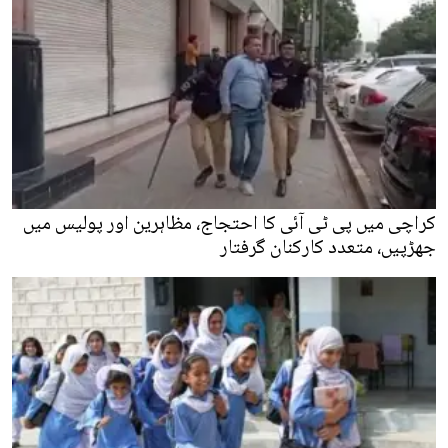
کراچی میں پی ٹی آئی کا احتجاج، مظاہرین اور پولیس میں
جھڑپیں، متعدد کارکنان گرفتار