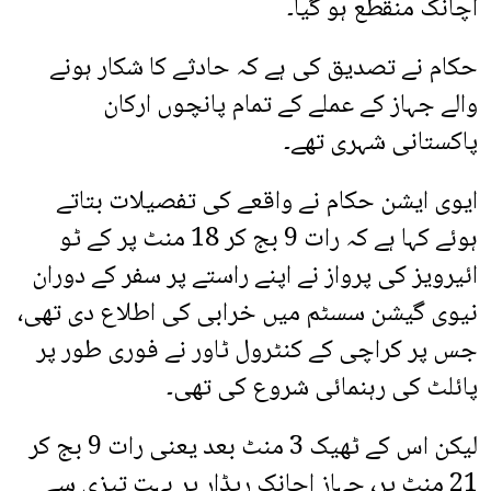
اچانک منقطع ہو گیا۔
حکام نے تصدیق کی ہے کہ حادثے کا شکار ہونے
والے جہاز کے عملے کے تمام پانچوں ارکان
پاکستانی شہری تھے۔
ایوی ایشن حکام نے واقعے کی تفصیلات بتاتے
ہوئے کہا ہے کہ رات 9 بج کر 18 منٹ پر کے ٹو
ائیرویز کی پرواز نے اپنے راستے پر سفر کے دوران
نیوی گیشن سسٹم میں خرابی کی اطلاع دی تھی،
جس پر کراچی کے کنٹرول ٹاور نے فوری طور پر
پائلٹ کی رہنمائی شروع کی تھی۔
لیکن اس کے ٹھیک 3 منٹ بعد یعنی رات 9 بج کر
21 منٹ پر، جہاز اچانک ریڈار پر بہت تیزی سے