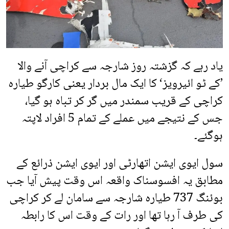
یاد رہے کہ گزشتہ روز شارجہ سے کراچی آنے والا
’کے ٹو ائیرویز‘ کا ایک مال بردار یعنی کارگو طیارہ
کراچی کے قریب سمندر میں گر کر تباہ ہو گیا،
جس کے نتیجے میں عملے کے تمام 5 افراد لاپتہ
ہوگئے۔
سول ایوی ایشن اتھارٹی اور ایوی ایشن ذرائع کے
مطابق یہ افسوسناک واقعہ اس وقت پیش آیا جب
بوئنگ 737 طیارہ شارجہ سے سامان لے کر کراچی
کی طرف آ رہا تھا اور رات کے وقت اس کا رابطہ