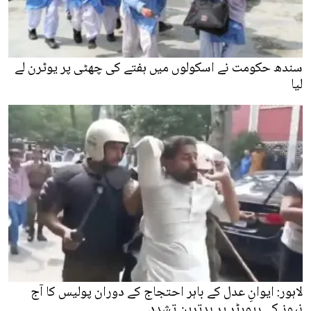
سندھ حکومت نے اسکولوں میں ہفتے کی چھٹی پر یوٹرن لے
لیا
لاہور: ایوانِ عدل کے باہر احتجاج کے دوران پولیس کا آج
نیوز کے رپورٹر پر بدترین تشدد