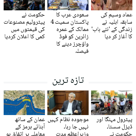
عماد وسیم کی
سعودی عرب کا
حکومت نے
سابقہ اہلیہ نے
پاکستان سمیت 4
پیٹرولیم مصنوعات
زندگی کے 'نئے باب'
ممالک کے عمرہ
کی قیمتوں میں
کا آغاز کر دیا
زائرین کو فوڈ
کمی کا اعلان کردیا
واؤچرز دینے کا
فیصلہ
تازہ ترین
پیٹرول مہنگا اور
موجودہ نظام کہیں
عمان کے ساتھ
ڈیزل سستا،
نہیں جا رہا،
آبنائے ہرمز کے
حکومت نے
وزیراعظم مدت
معاملے پر اتفاق ہو