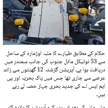
حکام کے مطابق طیارے کا ملبہ اوڑمارہ کے ساحل
سے 53 نوٹیکل مائل جنوب کی جانب سمندر میں
دریافت ہوا ہے، آپریشن گزشتہ 12 گھنٹوں سے زائد
عرصے سے جاری تھا جس میں پاک بحریہ اور پی
ایم ایس اے کے جدید بحری جہاز حصہ لے رہے
ہیں۔
ملبہ ملنے کے بعد اب ریسکیو آپریشن کا دائرہ کار