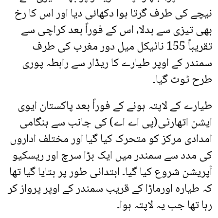
نیچے کی طرف گرتا ہوا دکھائی دیا اور اس کا رخ
بھی تیزی سے بدلا، اس کے فوراً بعد کراچی سے
تقریباً 155 ناٹیکل میل دور مغرب کی طرف
سمندر کے اوپر طیارے کا ریڈار سے رابطہ پوری
طرح ٹوٹ گیا۔
طیارے کے لاپتہ ہونے کے فوراً بعد پاکستان ایوی
ایشن اتھارٹی(پی اے اے) کی جانب سے ہنگامی
امدادی مرکز کو متحرک کیا گیا اور مختلف اداروں
کی مدد سے سمندر میں ایک بڑا سرچ اور ریسکیو
آپریشن شروع کیا گیا۔ ابتدائی طور پر بتایا گیا تھا
کہ طیارہ اورماڑا کے قریب سمندر کے اوپر پرواز کر
رہا تھا جب یہ لاپتہ ہوا۔