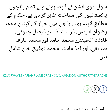
سول ایوی ایشن نے لاپتہ ہونے والے تمام پانچوں
پاکستانیوں کی شناخت ظاہر کر دی ہے۔ حکام کے
مطابق لاپتہ ہونے والوں میں جہاز کے کپتان محمد
رضوان ادریس، فرسٹ آفیسر فیصل جتوئی،
فلائٹ انجینئرز محمد حامد اور محمد عارف
صدیقی، اور لوڈ ماسٹر محمد توفیق خان شامل
ہیں۔
K2 AIRWAYS
SHARJAH
PLANE CRASH
CIVIL AVIATION AUTHORITY
KARACHI
اس کہانی پر تبصرے بند ہیں۔