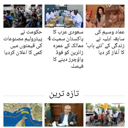
عماد وسیم کی
سعودی عرب کا
حکومت نے
سابقہ اہلیہ نے
پاکستان سمیت 4
پیٹرولیم مصنوعات
زندگی کے 'نئے باب'
ممالک کے عمرہ
کی قیمتوں میں
کا آغاز کر دیا
زائرین کو فوڈ
کمی کا اعلان کردیا
واؤچرز دینے کا
فیصلہ
تازہ ترین