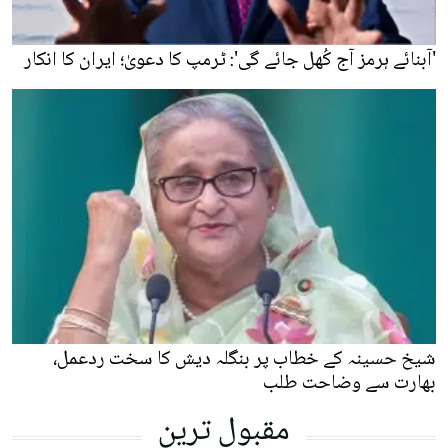
'آبنائے ہرمز آج کُھل جائے گی': ٹرمپ کا دعویٰ؛ ایران کا انکار
شیخ حسینہ کے خطاب پر بنگلہ دیش کا سخت ردعمل،
بھارت سے وضاحت طلب
مقبول ترین