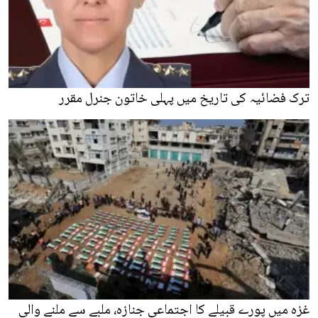
ترک فضائیہ کی تاریخ میں پہلی خاتون جنرل مقرر
غزہ میں پورے قبیلے کا اجتماعي جنازہ، ملبے سے ملنے والی