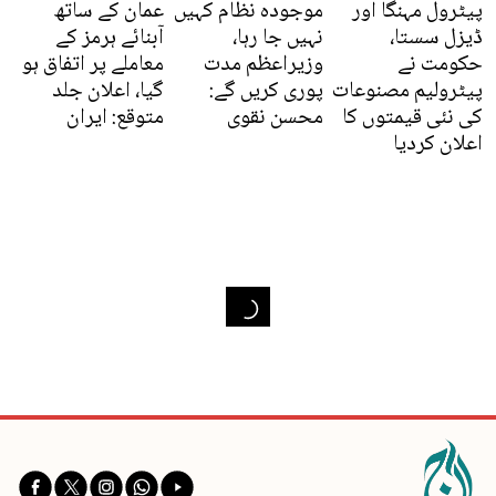
پیٹرول مہنگا اور
موجودہ نظام کہیں
عمان کے ساتھ
ڈیزل سستا،
نہیں جا رہا،
آبنائے ہرمز کے
حکومت نے
وزیراعظم مدت
معاملے پر اتفاق ہو
پیٹرولیم مصنوعات
پوری کریں گے:
گیا، اعلان جلد
کی نئی قیمتوں کا
محسن نقوی
متوقع: ایران
اعلان کردیا