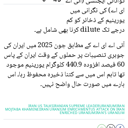
توانائی ایجنسی (آئی اے
ای اے) کی نگرانی میں
یورینیم کے ذخائر کو کم
درجے تک dilute کرنا بھی شامل ہے۔
آئی اے ای اے کے مطابق جون 2025 میں ایران کی
جوہری تنصیبات پر حملوں کے وقت ایران کے پاس
60 فیصد افزودہ 440.9 کلوگرام یورینیم موجود
تھا تاہم اس میں سے کتنا ذخیرہ محفوظ رہا، اس
بارے میں صورت حال واضح نہیں۔
IRAN US TALKS
IRANIAN SUPREME LEADER
URANIUM
IRAN
MOJTABA KHAMENEI
IRAN URANIUM ENRICHMENT
US ATTACK ON IRAN
ENRICHED URANIUM
IRAN'S URANIUM