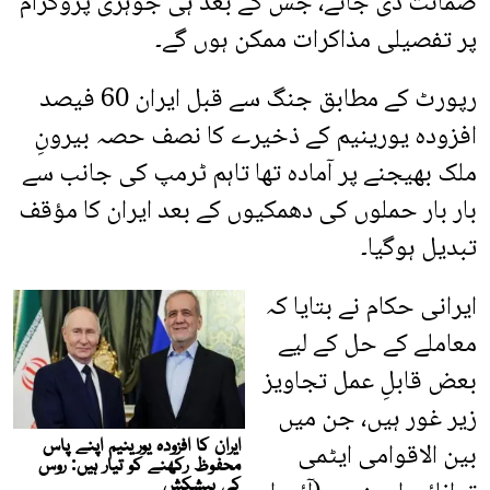
ضمانت دی جائے، جس کے بعد ہی جوہری پروگرام
پر تفصیلی مذاکرات ممکن ہوں گے۔
رپورٹ کے مطابق جنگ سے قبل ایران 60 فیصد
افزودہ یورینیم کے ذخیرے کا نصف حصہ بیرونِ
ملک بھیجنے پر آمادہ تھا تاہم ٹرمپ کی جانب سے
بار بار حملوں کی دھمکیوں کے بعد ایران کا مؤقف
تبدیل ہوگیا۔
ایرانی حکام نے بتایا کہ
معاملے کے حل کے لیے
بعض قابلِ عمل تجاویز
زیر غور ہیں، جن میں
بین الاقوامی ایٹمی