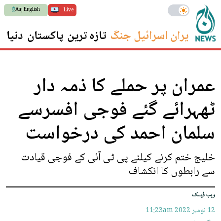
Aaj English
Live
ایران اسرائیل جنگ
تازہ ترین
پاکستان
دنیا
س
عمران پر حملے کا ذمہ دار
ٹھہرائے گئے فوجی افسرسے
سلمان احمد کی درخواست
خلیج ختم کرنے کیلئے پی ٹی آئی کے فوجی قیادت
سے رابطوں کا انکشاف
ویب ڈیسک
12 نومبر 2022
11:23am