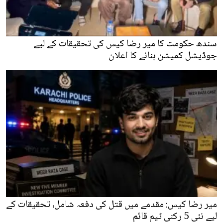
سندھ حکومت کا میر رضا کیس کی تحقیقات کے لیے
جوڈیشل کمیشن بنانے کا اعلان
میر رضا کیس: مقدمے میں قتل کی دفعہ شامل، تحقیقات کے
لیے نئی 5 رکنی ٹیم قائم