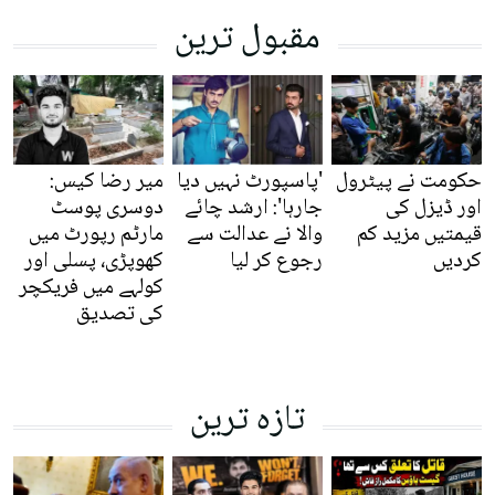
مقبول ترین
حکومت نے پیٹرول
'پاسپورٹ نہیں دیا
میر رضا کیس:
اور ڈیزل کی
جارہا': ارشد چائے
دوسری پوسٹ
قیمتیں مزید کم
والا نے عدالت سے
مارٹم رپورٹ میں
کردیں
رجوع کر لیا
کھوپڑی، پسلی اور
کولہے میں فریکچر
کی تصدیق
تازہ ترین