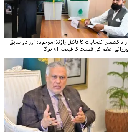
آزاد کشمیر انتخابات کا فائنل راؤنڈ: موجودہ اور دو سابق
وزرائے اعظم کی قسمت کا فیصلہ آج ہوگا