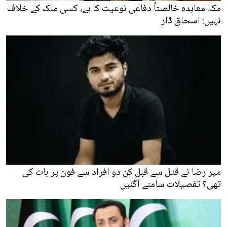
مکہ معاہدہ خالصتاً دفاعی نوعیت کا ہے، کسی ملک کے خلاف
نہیں: اسحاق ڈار
میر رضا نے قتل سے قبل کن دو افراد سے فون پر بات کی
تھی؟ تفصیلات سامنے آگئیں