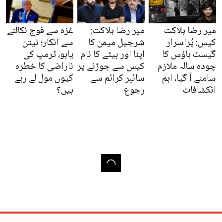
میر رضا ہلاکت
میر رضا ہلاکت:
غزہ سے فوج نکالنے
کیس: پُراسرار
شرجیل میمن کا
سے انکار؛ نیتن
گیسٹ ہاؤس کا
اپنا اور بیٹے کا نام
یاہو، ٹرمپ کی
چودہ سالہ ملازم
کیس سے جوڑنے پر
ناراضی کا خطرہ
سامنے آ گیا، اہم
سائبر کرائم سے
کیوں مول لے رہے
انکشافات
رجوع
ہیں؟