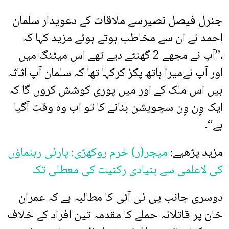
جنرل فیصل نصیرسے ملاقات کے دعویدار سلمان
احمد نے ان سے مخاطب ہوتے ہوئے مزید کہا کہ
،”آپ نے مجھے 2 گھنٹے دیے تھے اس میٹنگ میں
اور آپ نےمیرا ہاتھ پکڑ کرکہا تھا کہ سلمان آپ اثاثہ
ہیں اس ملک کے اور میں پوری کوشش کروں گا کہ
ایک وِن وِن سچویشن بنانے کا تو اب وہ وقت آگیا
ہے“۔
مزید پڑھیے:
میجر(ر) خرم روکھڑی: پارٹی رہنماؤں
کی لاعلمی سے بنیادی رکنیت کی معطلی تک
دوسری جانب پی ٹی آئی کا مطالبہ ہے کہ عمران
خان پر قاتلانہ حملے کا مقدمہ تین افراد کے خلاف