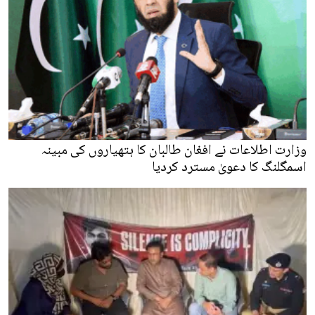
وزارت اطلاعات نے افغان طالبان کا ہتھیاروں کی مبینہ
اسمگلنگ کا دعویٰ مسترد کردیا