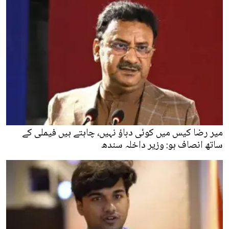
میر رضا کیس میں کوئی دباؤ نہیں، چاہتے ہیں فیملی کے
ساتھ انصاف ہو: وزیر داخلہ سندھ