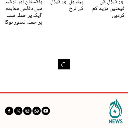
اور ڈیزل کی
پیٹرول اور ڈیزل
پاکستان اور ترکیہ
قیمتیں مزید کم
کے نرخ
میں دفاعی معاہدہ:
کردیں
'ایک پر حملہ سب
پر حملہ تصور ہوگا'