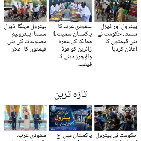
پیٹرول اور ڈیزل
سعودی عرب کا
پیٹرول مہنگا، ڈیزل
سستا، حکومت نے
پاکستان سمیت 4
سستا: پیٹرولیم
نئی قیمتوں کا
ممالک کے عمرہ
مصنوعات کی نئی
اعلان کردیا
زائرین کو فوڈ
قیمتوں کا اعلان
واؤچرز دینے کا
فیصلہ
تازہ ترین
حکومت نے پیٹرول
پاکستان میں آج
سعودی عرب،