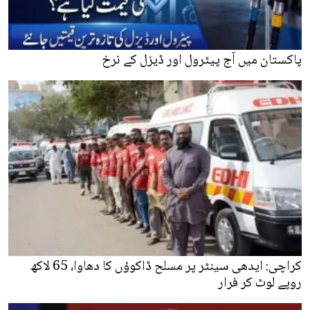
پاکستان میں آج پیٹرول اور ڈیزل کے نرخ
کراچی: ایدھی سینٹر پر مسلح ڈاکوؤں کا دھاوا، 65 لاکھ
روپے لوٹ کر فرار