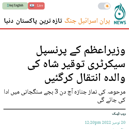
Aaj English
Live
ایران اسرائیل جنگ
تازہ ترین
پاکستان
دنیا
س
وزیراعظم کے پرنسپل
سیکرٹری توقیر شاہ کی
والدہ انتقال کرگئیں
مرحومہ کی نماز جنازہ آج دن 3 بجے سنگجانی میں ادا
کی جائے گی
ویب ڈیسک
20 نومبر 2022
12:20pm