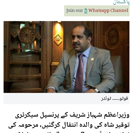
پاکستان
Join our
Whatsapp Channel
فوٹو۔۔۔۔۔۔ ٹوئٹر
وزیراعظم شہباز شریف کے پرنسپل سیکرٹری
توقیر شاہ کی والدہ انتقال کرگئیں، مرحومہ کی