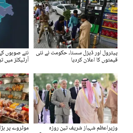
پیٹرول اور ڈیزل سستا، حکومت نے نئی
نئے صوبوں کے 
قیمتوں کا اعلان کردیا
آرٹیکلز میں ت
وزیراعظم شہباز شریف تین روزہ