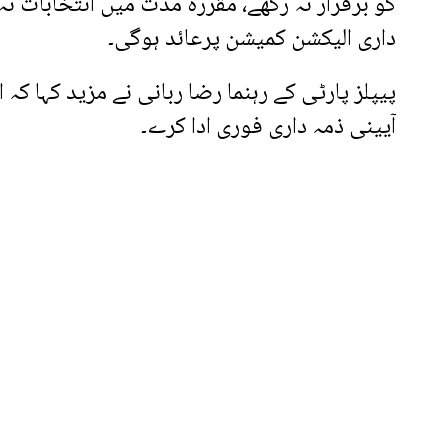
کو برقرار نہ رکھے، مقررہ مدت میں انتخابات ن
داری الیکشن کمیشن پرعائد ہوگی۔
پیپلز پارٹی کے رہنما رضا ربانی نے مزید کہا کہ
آیینی ذمہ داری فوری ادا کرے۔