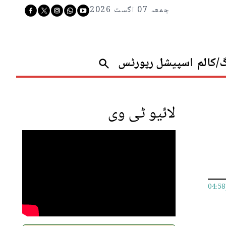
جمعہ 07 اگست 2026
گ/کالم
اسپیشل رپورٹس
لائیو ٹی وی
04:5