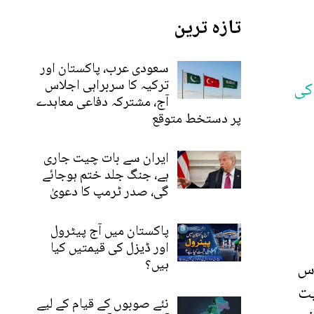
تازہ ترین
سعودی عرب، پاکستان اور
ترکیہ کا سربراہی اجلاس
کی
آج، مشترکہ دفاعی معاہدے
پر دستخط متوقع
ایران سے بات چیت جاری
ہے، جنگ جلد ختم ہوجائے
گی، صدر ٹرمپ کا دعویٰ
پاکستان میں آج پیٹرول
اور ڈیزل کی قیمتیں کیا
ہیں؟
اس
یت
نئے صوبوں کے قیام کے لیے