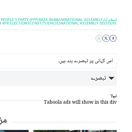
اسلام آباد
NATIONAL ASSEMBLY
RAZA RABBANI
 PEOPLE'S PARTY (PPP)
B KPK ELECTIONS
CONSTITUENCIES
NATIONAL ASSEMBLY DISSOLVE
اس کہانی پر تبصرے بند ہیں۔
تبصرے
تبولا
Taboola ads will show in this div
مز