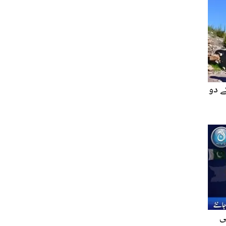
ے دو
ی