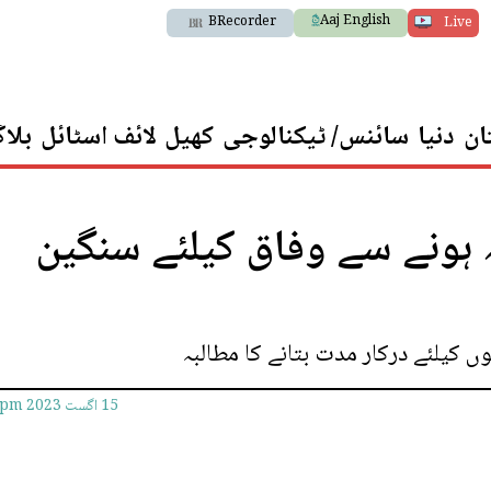
Aaj English
BRecorder
Live
ان
دنیا
سائنس/ ٹیکنالوجی
کھیل
لائف اسٹائل
بلا
 ہونے سے وفاق کیلئے سنگین
 کیلئے درکار مدت بتانے کا مطالبہ
15 اگست 2023
8pm