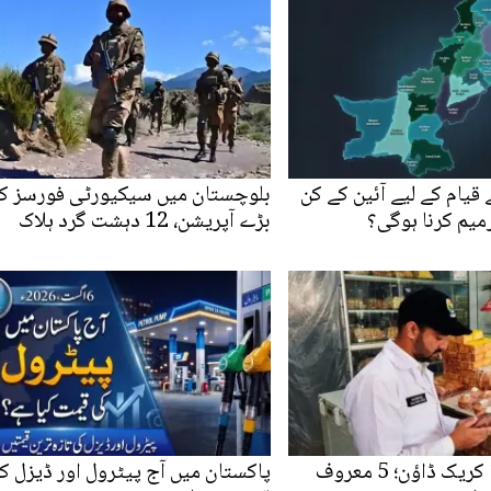
قیام کے لیے آئین کے کن
بلوچستان میں سیکیورٹی فورسز ک
رمیم کرنا ہوگی؟
بڑے آپریشن، 12 دہشت گرد ہلاک
موٹروے پر بڑا کریک ڈاؤن؛ 5 معروف
پاکستان میں آج پیٹرول اور ڈیزل ک