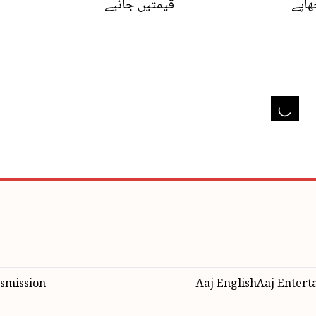
ھاپے
قیمتیں جانیے
smission
Aaj English
Aaj Entert