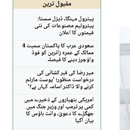
مقبول ترین
پیٹرول مہنگا، ڈیزل سستا:
پیٹرولیم مصنوعات کی نئی
قیمتوں کا اعلان
سعودی عرب کا پاکستان سمیت 4
ممالک کے عمرہ زائرین کو فوڈ
واؤچرز دینے کا فیصلہ
میر رضا کی قبر کشائی کی
درخواست منظور؛ 'پوسٹ مارٹم
کرنے والا ڈاکٹر اسامہ کہاں ہے؟'
امریکی ہتھیاروں کے ذخیرے میں
کمی پر ٹرمپ اور وزیرِ جنگ میں
جھگڑے کا دعویٰ، وائٹ ہاؤس کا
بیان آگیا