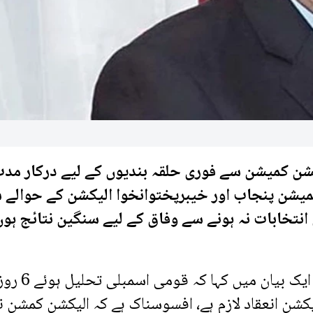
لیکشن کمیشن سے فوری حلقہ بندیوں کے لیے درکار مد
 کمیشن پنجاب اور خیبرپختوانخوا الیکشن کے حوالے 
 انتخابات نہ ہونے سے وفاق کے لیے سنگین نتائج ہوں
سابق چیئرمین سینیٹ میاں رضا ربانی نے اپنے ایک بیا
اضا پورا کرنے 90 روز میں الیکشن انعقاد لازم ہے، افسوسناک ہے کہ الیکشن کمشن 