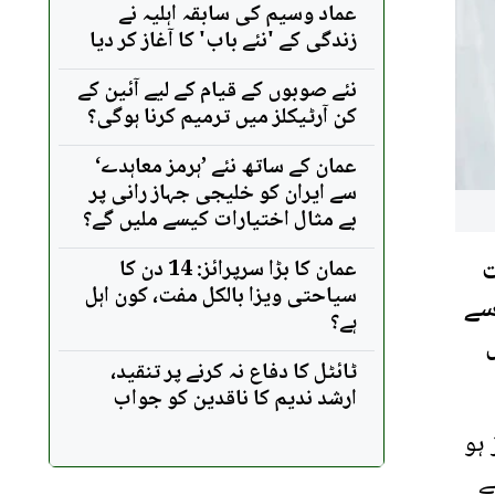
عماد وسیم کی سابقہ اہلیہ نے
زندگی کے 'نئے باب' کا آغاز کر دیا
نئے صوبوں کے قیام کے لیے آئین کے
کن آرٹیکلز میں ترمیم کرنا ہوگی؟
عمان کے ساتھ نئے ’ہرمز معاہدے‘
سے ایران کو خلیجی جہاز رانی پر
بے مثال اختیارات کیسے ملیں گے؟
ت
عمان کا بڑا سرپرائز: 14 دن کا
سیاحتی ویزا بالکل مفت، کون اہل
سے
ہے؟
ٹائٹل کا دفاع نہ کرنے پر تنقید،
ارشد ندیم کا ناقدین کو جواب
ن میں کہا کہ قومی اسمبلی تحلیل ہوئے 6 روز ہو
نے