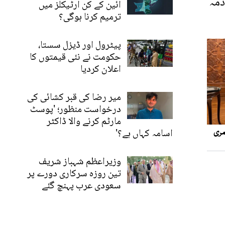
ذمہ
آئین کے کن آرٹیکلز میں
ترمیم کرنا ہوگی؟
پیٹرول اور ڈیزل سستا،
حکومت نے نئی قیمتوں کا
اعلان کردیا
میر رضا کی قبر کشائی کی
درخواست منظور؛ 'پوسٹ
مارٹم کرنے والا ڈاکٹر
اسامہ کہاں ہے؟'
وزیراعظم شہباز شریف
تین روزہ سرکاری دورے پر
سعودی عرب پہنچ گئے