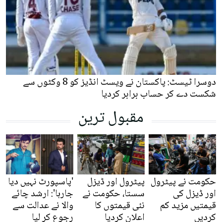
دوسرا ٹیسٹ: پاکستان نے ویسٹ انڈیز کو 8 وکٹوں سے
شکست دے کر حساب برابر کردیا
مقبول ترین
حکومت نے پیٹرول
پیٹرول اور ڈیزل
'پاسپورٹ نہیں دیا
اور ڈیزل کی
سستا، حکومت نے
جارہا': ارشد چائے
قیمتیں مزید کم
نئی قیمتوں کا
والا نے عدالت سے
کردیں
اعلان کردیا
رجوع کر لیا