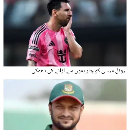
لیونل میسی کو چار بموں سے اڑانے کی دھمکی