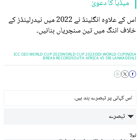
میڈیا کا دعویٰ
اس کے علاوہ انگلینڈ نے 2022 میں نیدرلینڈز کے
خلاف اننگ میں تین سنچریاں بنائیں۔
ICC ODI WORLD CUP 2023
WORLD CUP 2023
ODI WORLD CUP
INDIA
BREAK RECORD
SOUTH AFRICA VS SRI LANKA
DEHLI
اس کہانی پر تبصرے بند ہیں۔
تبصرے
تبولا