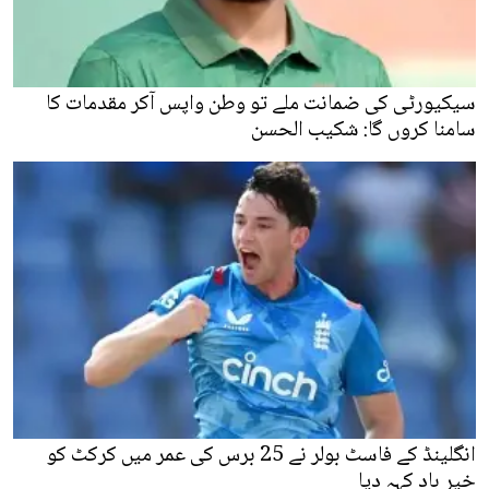
سیکیورٹی کی ضمانت ملے تو وطن واپس آکر مقدمات کا
سامنا کروں گا: شکیب الحسن
انگلینڈ کے فاسٹ بولر نے 25 برس کی عمر میں کرکٹ کو
خیر باد کہہ دیا