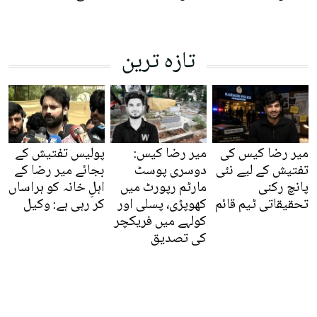
تازہ ترین
میر رضا کیس کی
میر رضا کیس:
پولیس تفتیش کے
تفتیش کے لیے نئی
دوسری پوسٹ
بجائے میر رضا کے
پانچ رکنی
مارٹم رپورٹ میں
اہلِ خانہ کو ہراساں
تحقیقاتی ٹیم قائم
کھوپڑی، پسلی اور
کر رہی ہے: وکیل
کولہے میں فریکچر
کی تصدیق