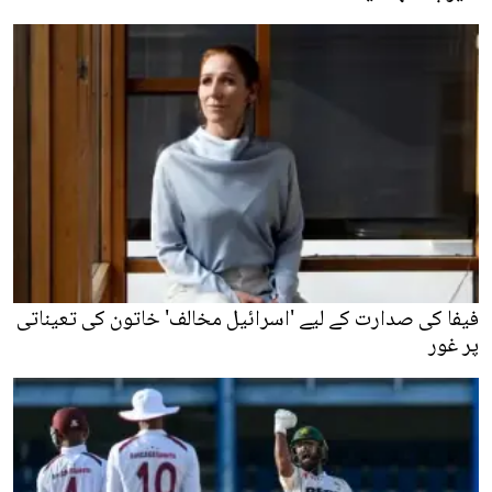
فیفا کی صدارت کے لیے 'اسرائیل مخالف' خاتون کی تعیناتی
پر غور