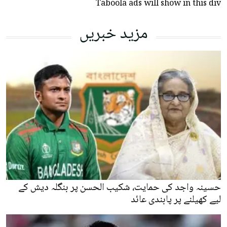
Taboola ads will show in this div
مزید خبریں
حسینہ واجد کی حمایت، شکیب الحسن پر بنگلہ دیش کے
لیے کھیلنے پر پابندی عائد