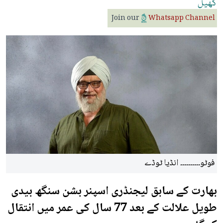
کھیل
Join our
Whatsapp Channel
فوٹو۔۔۔۔۔۔۔۔۔۔ انڈیا ٹوڈے
بھارت کے سابق لیجنڈری اسپنر بشن سنگھ بیدی
طویل علالت کے بعد 77 سال کی عمر میں انتقال