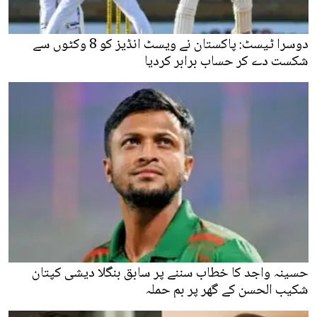
دوسرا ٹیسٹ: پاکستان نے ویسٹ انڈیز کو 8 وکٹوں سے
شکست دے کر حساب برابر کردیا
حسینہ واجد کا خطاب سننے پر سابق بنگلا دیشی کپتان
شکیب الحسن کے گھر پر بم حملہ