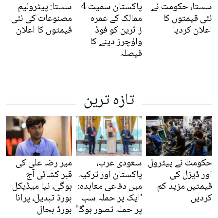
سستا، حکومت نے
پاکستان سمیت 4
سستا: پیٹرولیم
نئی قیمتوں کا
ممالک کے عمرہ
مصنوعات کی نئی
اعلان کردیا
زائرین کو فوڈ
قیمتوں کا اعلان
واؤچرز دینے کا
فیصلہ
تازہ ترین
حکومت نے پیٹرول
سعودی عرب،
میر رضا علی کی
اور ڈیزل کی
پاکستان اور ترکیہ
قبر کشائی آج
قیمتیں مزید کم
میں دفاعی معاہدہ:
ہوگی، نیا میڈیکل
کردیں
'ایک پر حملہ سب
بورڈ تبدیل، پرانا
پر حملہ تصور ہوگا'
بورڈ بحال