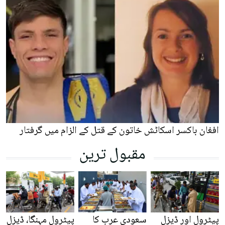
افغان باکسر اسکاٹش خاتون کے قتل کے الزام میں گرفتار
مقبول ترین
پیٹرول اور ڈیزل
سعودی عرب کا
پیٹرول مہنگا، ڈیزل