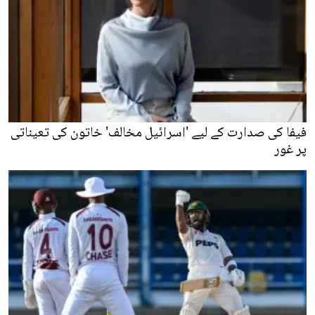
فیفا کی صدارت کے لیے 'اسرائیل مخالف' خاتون کی تعیناتی
پر غور