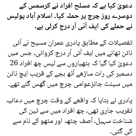
دعویٰ کیا ہے کہ مسلح افراد نے کرسمس کے
دوسرے روز چرچ پر حملہ کیا۔ اسلام آباد پولیس
نے حملے کی ایف آئی آر درج کرلی ہے۔
تفصیلات کے مطابق پادری عمران مسیح نے آئی
نائن تھانے میں ایف آئی آر درج کروائی، جس میں
دعویٰ کیا گیا کہ ہتھیاروں سے لیس چھ افراد 26
دسمبر کی رات ساڑھے آٹھ بجے کے قریب ایچ نائن
میں سینٹ جانزعوامی چرچ میں گھس گئے تھے۔
پادری نے بتایا کہ واقعے کے وقت چرچ میں دعائیہ
تقریب جاری تھی، چھ افراد میں سے تین کی
شناخت سہیل، آصف چٹھہ اور مٹھو کے نام سے
کی گئی۔