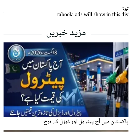
تبولا
Taboola ads will show in this div
مزید خبریں
پاکستان میں آج پیٹرول اور ڈیزل کے نرخ