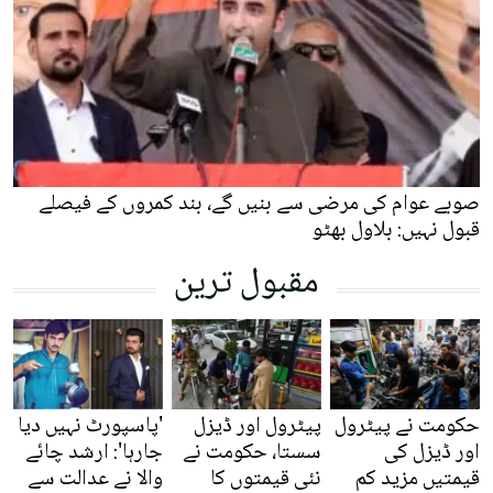
صوبے عوام کی مرضی سے بنیں گے، بند کمروں کے فیصلے
قبول نہیں: بلاول بھٹو
مقبول ترین
حکومت نے پیٹرول
پیٹرول اور ڈیزل
'پاسپورٹ نہیں دیا
اور ڈیزل کی
سستا، حکومت نے
جارہا': ارشد چائے
قیمتیں مزید کم
نئی قیمتوں کا
والا نے عدالت سے