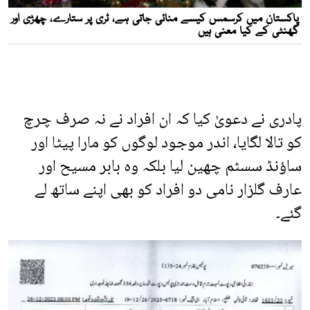
پادری نے دعویٰ کیا کہ ان افراد نے نہ صرف چرچ
کو تالا لگایا، اندر موجود لوگوں کو مارا پیٹا اور
ساؤنڈ سسٹم چھین لیا بلکہ وہ بابر مسیح اور
عارف گلزار نامی دو افراد کو بھی اپنے ساتھ لے
گئے۔