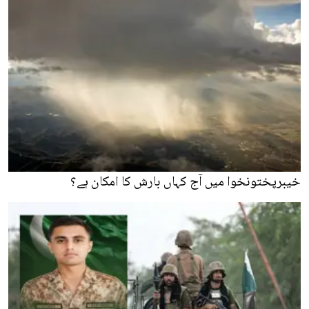
خیبرپختونخوا میں آج کہاں بارش کا امکان ہے؟