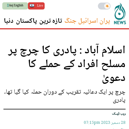
Aaj English
Live
ایران اسرائیل جنگ
تازہ ترین
پاکستان
دنیا
س
اسلام آباد : پادری کا چرچ پر
مسلح افراد کے حملے کا
دعویٰ
چرچ پر ایک دعائیہ تقریب کے دوران حملہ کیا گیا تھا،
پادری
ویب ڈیسک
28 دسمبر 2023
07:15pm