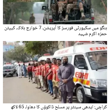
ہنگو میں سکیورٹی فورسز کا آپریشن، 7 خوارج ہلاک، کیپٹن
حمزہ اکرم شہید
کراچی: ایدھی سینٹر پر مسلح ڈاکوؤں کا دھاوا، 65 لاکھ