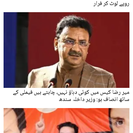
روپے لوٹ کر فرار
میر رضا کیس میں کوئی دباؤ نہیں، چاہتے ہیں فیملی کے
ساتھ انصاف ہو: وزیر داخلہ سندھ