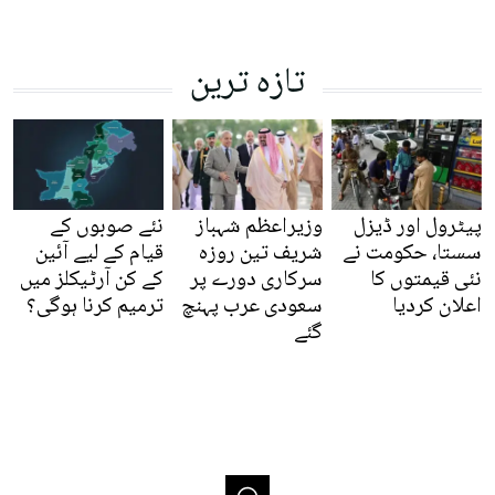
تازہ ترین
پیٹرول اور ڈیزل
وزیراعظم شہباز
نئے صوبوں کے
سستا، حکومت نے
شریف تین روزہ
قیام کے لیے آئین
نئی قیمتوں کا
سرکاری دورے پر
کے کن آرٹیکلز میں
اعلان کردیا
سعودی عرب پہنچ
ترمیم کرنا ہوگی؟
گئے