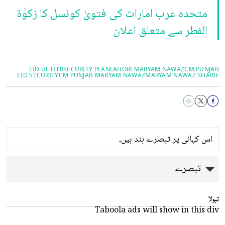
متحدہ عرب امارات کی فتویٰ کونسل کا زکوٰۃ
الفطر سے متعلق اعلان
EID UL FITR
SECURITY PLAN
LAHORE
MARYAM NAWAZ
CM PUNJAB
EID SECURITY
CM PUNJAB MARYAM NAWAZ
MARYAM NAWAZ SHARIF
اس کہانی پر تبصرے بند ہیں۔
تبصرے
تبولا
Taboola ads will show in this div