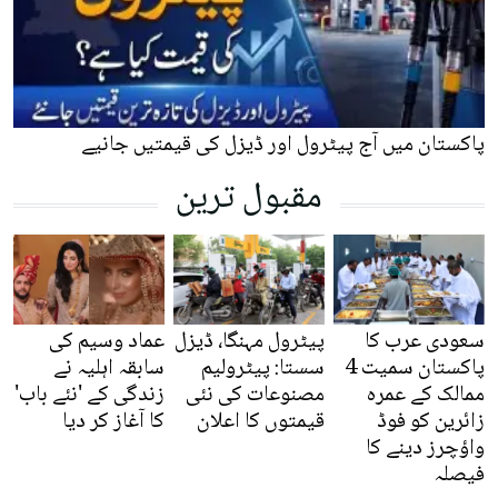
پاکستان میں آج پیٹرول اور ڈیزل کی قیمتیں جانیے
مقبول ترین
سعودی عرب کا
پیٹرول مہنگا، ڈیزل
عماد وسیم کی
پاکستان سمیت 4
سستا: پیٹرولیم
سابقہ اہلیہ نے
ممالک کے عمرہ
مصنوعات کی نئی
زندگی کے 'نئے باب'
زائرین کو فوڈ
قیمتوں کا اعلان
کا آغاز کر دیا
واؤچرز دینے کا
فیصلہ