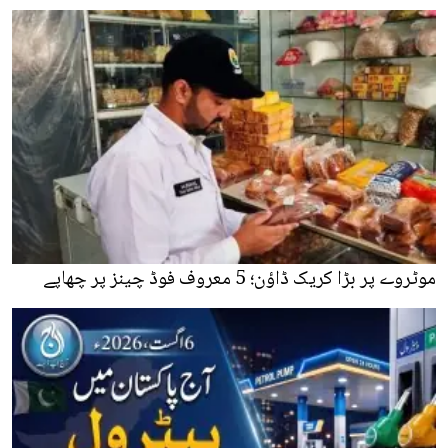
موٹروے پر بڑا کریک ڈاؤن؛ 5 معروف فوڈ چینز پر چھاپے