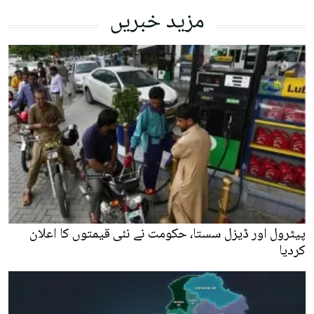
مزید خبریں
پیٹرول اور ڈیزل سستا، حکومت نے نئی قیمتوں کا اعلان
کردیا