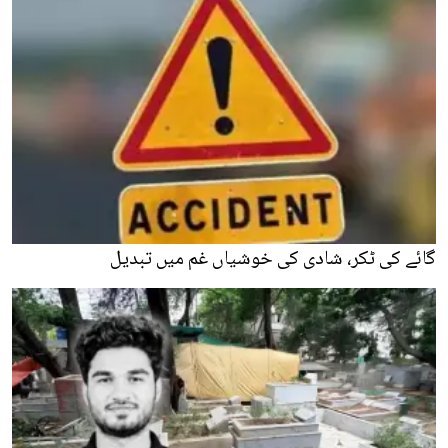
گائے کی ٹکر، شادی کی خوشیاں غم میں تبدیل