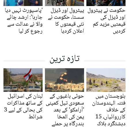
حکومت نے پیٹرول
پیٹرول اور ڈیزل
'پاسپورٹ نہیں دیا
اور ڈیزل کی
سستا، حکومت نے
جارہا': ارشد چائے
قیمتیں مزید کم
نئی قیمتوں کا
والا نے عدالت سے
کردیں
اعلان کردیا
رجوع کر لیا
تازہ ترین
بلوچستان میں
حوثی باغیوں کے
لبنان کی اسرائیل
فتنہ الہندوستان
سعودی تیل کمپنی
کے ساتھ مذاکرات
کے خلاف
'آرامکو' کے بعد
کی بحالی کے لیے 3
کارروائیاں، 15
یمن کی المخا
شرائط
دہشتگرد ہلاک
بندرگاہ پر حملے