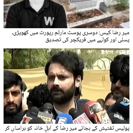
میر رضا کیس: دوسری پوسٹ مارٹم رپورٹ میں کھوپڑی،
پسلی اور کولہے میں فریکچر کی تصدیق
پولیس تفتیش کے بجائے میر رضا کے اہلِ خانہ کو ہراساں کر