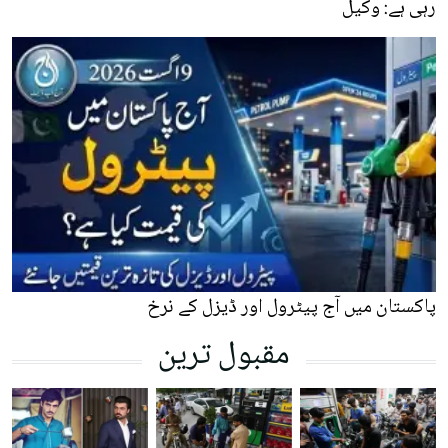
رہی ہے: وکیل
پاکستان میں آج پیٹرول اور ڈیزل کے نرخ
مقبول ترین