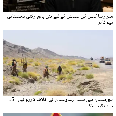
میر رضا کیس کی تفتیش کے لیے نئی پانچ رکنی تحقیقاتی
ٹیم قائم
بلوچستان میں فتنہ الہندوستان کے خلاف کارروائیاں، 15
دہشتگرد ہلاک