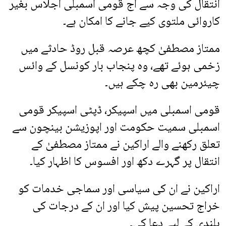
انتقال کی وجہ سے آج قومی اسمبلی اجلاس بغیر
کاروائی ملتوی کیے جانے کا امکان ہے۔
ممتاز مصطفیٰ کچھ عرصہ قبل روڈ حادثے میں
زخمی ہوئے تھے، وہ پنجاب بار کونسل کے وائس
چیئرمین بھی رہ چکے ہیں۔
قومی اسمبلی میں اسپیکر، ڈپٹی اسپیکر قومی
اسمبلی سمیت حکومت اور اپوزیشن بینچون سے
تعلق رکھنے والے اراکین نے ممتاز مصطفیٰ کے
انتقال پر گہرے دکھ اور افسوس کا اظہار کیا۔
اراکین نے ان کی سیاسی اور سماجی خدمات کو
خراج تحسین پیش کیا اور ان کے درجات کی
بلندی کے لیے دعا کی۔