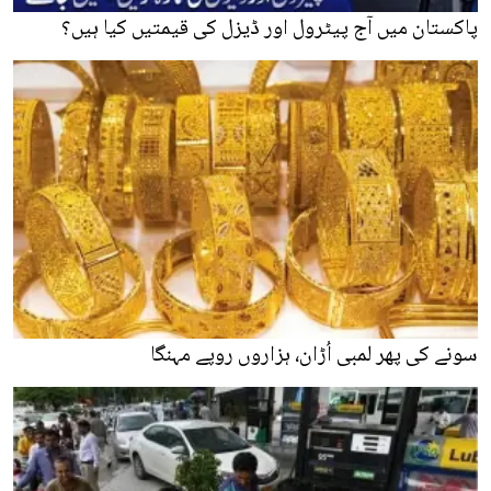
پاکستان میں آج پیٹرول اور ڈیزل کی قیمتیں کیا ہیں؟
سونے کی پھر لمبی اُڑان، ہزاروں روپے مہنگا