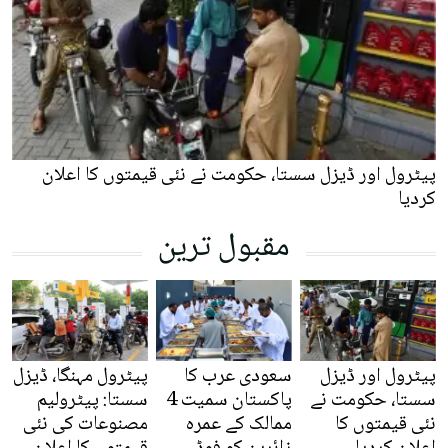
پیٹرول اور ڈیزل سستا، حکومت نے نئی قیمتوں کا اعلان
کردیا
مقبول ترین
پیٹرول اور ڈیزل
سعودی عرب کا
پیٹرول مہنگا، ڈیزل
سستا، حکومت نے
پاکستان سمیت 4
سستا: پیٹرولیم
نئی قیمتوں کا
ممالک کے عمرہ
مصنوعات کی نئی