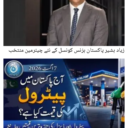
زیاد بشیر پاکستان بزنس کونسل کے نئے چیئرمین منتخب