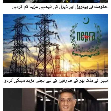
حکومت نے پیٹرول اور ڈیزل کی قیمتیں مزید کم کردیں
نیپرا نے ملک بھر کے صارفین کے لیے بجلی مزید مہنگی کردی