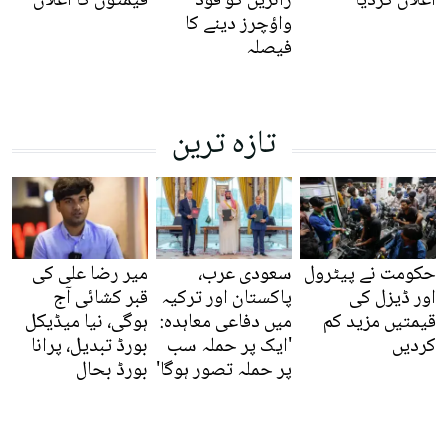
اعلان کردیا
زائرین کو فوڈ
قیمتوں کا اعلان
واؤچرز دینے کا
فیصلہ
تازہ ترین
حکومت نے پیٹرول
سعودی عرب،
میر رضا علی کی
اور ڈیزل کی
پاکستان اور ترکیہ
قبر کشائی آج
قیمتیں مزید کم
میں دفاعی معاہدہ:
ہوگی، نیا میڈیکل
کردیں
'ایک پر حملہ سب
بورڈ تبدیل، پرانا
پر حملہ تصور ہوگا'
بورڈ بحال