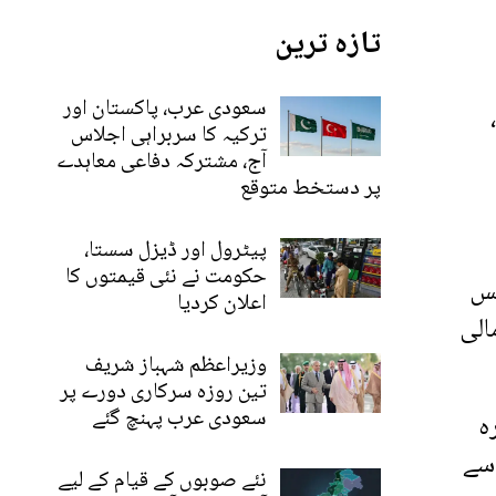
تازہ ترین
سعودی عرب، پاکستان اور
ترکیہ کا سربراہی اجلاس
آج، مشترکہ دفاعی معاہدے
پر دستخط متوقع
پیٹرول اور ڈیزل سستا،
حکومت نے نئی قیمتوں کا
جس
اعلان کردیا
الی
وزیراعظم شہباز شریف
تین روزہ سرکاری دورے پر
سعودی عرب پہنچ گئے
ہ
 سے
نئے صوبوں کے قیام کے لیے