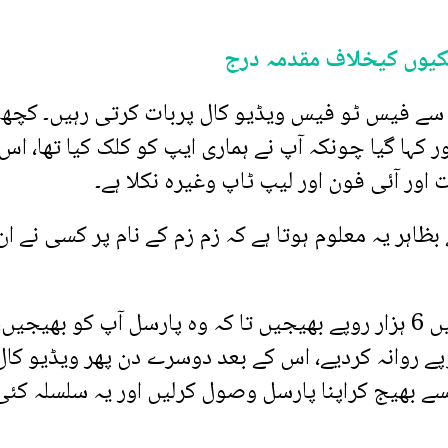
ں سے فیس ٹو فیس ویڈیو کال پربات کرتی رہیں۔ کچھ
کہا گیا چونکہ آپ نے ہماری ایپ کو کلک کیا تھا، اس 
 اور آئی فون اور لیپ ٹاپ وغیرہ نکلا ہے۔
اہر یہ معلوم ہوتا ہے کہ زم زم کے نام پر کسی نے ان
خاتون کے مطابق انہوں نے مطالبہ کیا کہ آپ ہمیں 6 ہزار روپے بھیجیں تا کہ وہ پارسل آپ کو بھیجیں،
البہ کرنے والے کو مطلوبہ 6 ہزار روپے روانہ کردیے، اس کے بعد دوسرے دن پھر ویڈیو کا
پیسے بھیج کراپنا پارسل وصول کرلیں اور یہ سلسلہ کئی