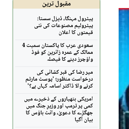
مقبول ترین
پیٹرول مہنگا، ڈیزل سستا:
پیٹرولیم مصنوعات کی نئی
قیمتوں کا اعلان
سعودی عرب کا پاکستان سمیت 4
ممالک کے عمرہ زائرین کو فوڈ
واؤچرز دینے کا فیصلہ
میر رضا کی قبر کشائی کی
درخواست منظور؛ 'پوسٹ مارٹم
کرنے والا ڈاکٹر اسامہ کہاں ہے؟'
امریکی ہتھیاروں کے ذخیرے میں
کمی پر ٹرمپ اور وزیرِ جنگ میں
جھگڑے کا دعویٰ، وائٹ ہاؤس کا
بیان آگیا