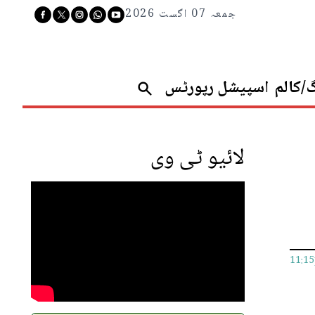
جمعہ 07 اگست 2026
گ/کالم
اسپیشل رپورٹس
لائیو ٹی وی
11:1