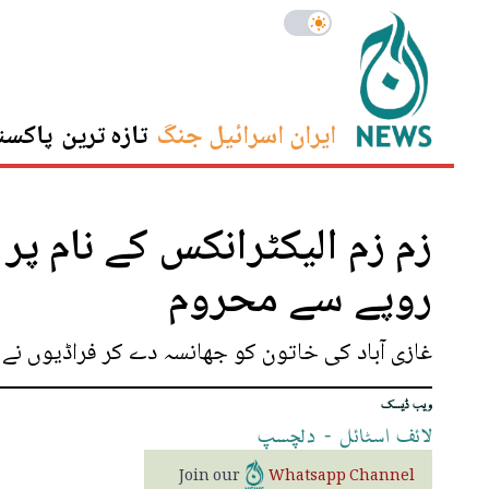
ایران اسرائیل جنگ
تازہ ترین
پاکست
زم زم الیکٹرانکس کے نام پر
روپے سے محروم
غازی آباد کی خاتون کو جھانسہ دے کر فراڈیوں نے 35 لاکھ روپے سے محروم کردیا
ویب ڈیسک
لائف
اسٹائل
-
دلچسپ
Join our
Whatsapp Channel