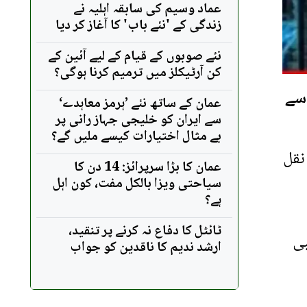
عماد وسیم کی سابقہ اہلیہ نے
زندگی کے 'نئے باب' کا آغاز کر دیا
نئے صوبوں کے قیام کے لیے آئین کے
کن آرٹیکلز میں ترمیم کرنا ہوگی؟
 سے
عمان کے ساتھ نئے ’ہرمز معاہدے‘
سے ایران کو خلیجی جہاز رانی پر
بے مثال اختیارات کیسے ملیں گے؟
نقل
عمان کا بڑا سرپرائز: 14 دن کا
سیاحتی ویزا بالکل مفت، کون اہل
ہے؟
ٹائٹل کا دفاع نہ کرنے پر تنقید،
بی
ارشد ندیم کا ناقدین کو جواب