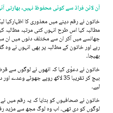
آن لائن فراڈ سے کوئی محفوظ نہیں، بھارتی آئی ٹی ایکسپرٹ 20 ل
خاتون نے رقم دینے میں معذوری کا اظہارکیا لیک
مطالبہ کیا اس طرح انہوں کئی مرتبہ مطالبہ کیا
جھانسے میں آکر ان سے مختلف دنوں میں ان س
رہے اور خاتون کے مطالبہ پر بھی انہوں نے وہ گ
بھیجا۔
خاتون نے دعوٰی کیا کہ انھوں نے لوگوں سے قرض
بیج کر تقریبا 35 لاکھ روپے جھوٹے وع
لیے۔
خاتون نے صحافیوں کو بتایا کہ یہ رقم میں نے ا
لوگوں کو دی تھی۔ اب وہ لوگ مجھ سے مزید رقم 