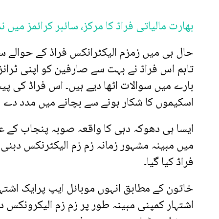
بھارت مالیاتی فراڈ کا مرکز، سائبر کرائمز میں ن
حال ہی میں زمزم الیکٹرانکس فراڈ کے حوالے س
تاہم اس فراڈ نے بہت سے صارفین کو اپنی ٹرا
بارے میں سوالات اٹھا دیے ہیں۔ اس فراڈ کی پ
اسکیموں کا شکار ہونے سے بچانے میں مدد دے س
ایسا ہی دھوکہ دہی کا واقعہ صوبہ پنجاب کے ع
میں مبینہ مشہور زمانہ زم زم الیکٹرنکس دبئی 
فراڈ کیا گیا۔
خاتون کے مطابق انہوں موبائل ایپ پرایک اشتہا
اشتہار کمپنی مبینہ طور پر زم زم الیکرونکس دبئ