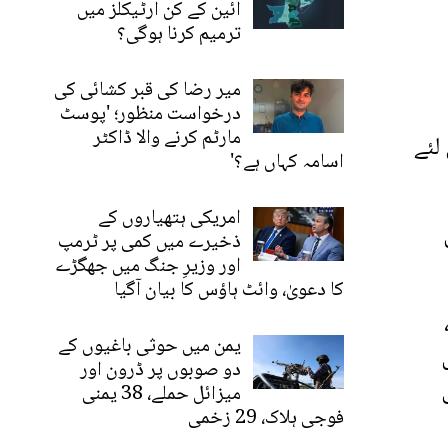
آئین کے کن آرٹیکلز میں
ترمیم کرنا ہوگی؟
میر رضا کی قبر کشائی کی
درخواست منظور؛ 'پوسٹ
مارٹم کرنے والا ڈاکٹر
لئے
اسامہ کہاں ہے؟'
امریکی ہتھیاروں کے
ذخیرے میں کمی پر ٹرمپ
اور وزیرِ جنگ میں جھگڑے
کا دعویٰ، وائٹ ہاؤس کا بیان آگیا
یمن میں حوثی باغیوں کے
ل
دو صوبوں پر ڈرون اور
میزائل حملے، 38 یمنی
فوجی ہلاک، 29 زخمی