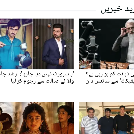
ید خبریں
ی ذہانت کم ہو رہی ہے؟
'پاسپورٹ نہیں دیا جارہا': ارشد چائ
یفیکٹ' سے سائنس دان
والا نے عدالت سے رجوع کر لیا