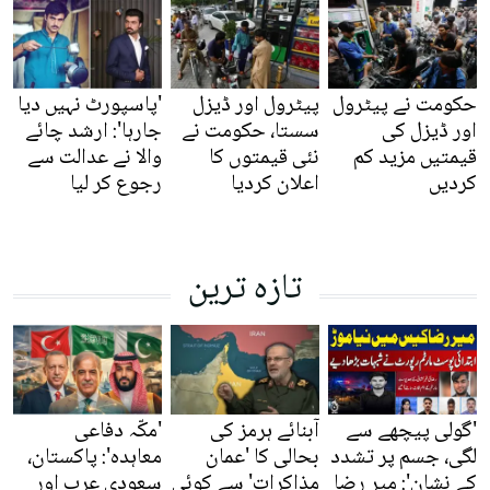
حکومت نے پیٹرول
پیٹرول اور ڈیزل
'پاسپورٹ نہیں دیا
اور ڈیزل کی
سستا، حکومت نے
جارہا': ارشد چائے
قیمتیں مزید کم
نئی قیمتوں کا
والا نے عدالت سے
کردیں
اعلان کردیا
رجوع کر لیا
تازہ ترین
'گولی پیچھے سے
آبنائے ہرمز کی
'مکّہ دفاعی
لگی، جسم پر تشدد
بحالی کا 'عمان
معاہدہ': پاکستان،
کے نشان': میر رضا
مذاکرات' سے کوئی
سعودی عرب اور