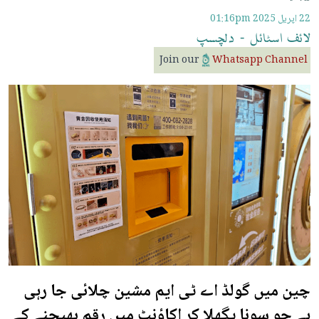
22 اپريل 2025
01:16pm
لائف
اسٹائل
-
دلچسپ
Join our
Whatsapp Channel
چین میں گولڈ اے ٹی ایم مشین چلائی جا رہی
ہے جو سونا پگھلا کر اکاؤنٹ میں رقم بھیجنے کے