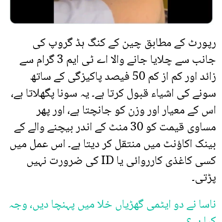
رپورٹ کے مطابق چین کے کنگ ہڈ گروپ کی
جانب سے چلایا جانے والا اے ٹی ایم 3 گرام سے
زائد اور کم از کم 50 فیصد پاکیزگی کے ساتھ
سونے کی اشیاء قبول کرتا ہے۔ یہ سونا پگھلاتا ہے،
اس کے معیار اور وزن کو جانچتا ہے، اور پھر
مساوی قیمت کو 30 منٹ کے اندر بیچنے والے کے
بینک اکاؤنٹ میں منتقل کر دیتا ہے۔ اس عمل میں
کسی کاغذی کارروائی یا ID کی ضرورت نہیں
پڑتی۔
ناسا نے دو ایٹمی گھڑیاں خلا میں پہنچا دیں، وجہ
کیا ہے؟