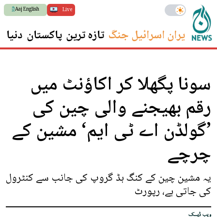
Aaj English
Live
ایران اسرائیل جنگ
تازہ ترین
پاکستان
دنیا
س
سونا پگھلا کر اکاؤنٹ میں
رقم بھیجنے والی چین کی
’گولڈن اے ٹی ایم‘ مشین کے
چرچے
یہ مشین چین کے کنگ ہڈ گروپ کی جانب سے کنٹرول
کی جاتی ہے، رپورٹ
ویب ڈیسک