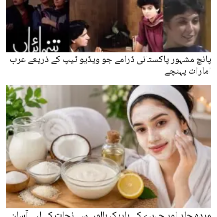
پانچ مشہور پاکستانی ڈرامے جو ویڈیو ٹیپ کے ذریعے عرب
امارات پہنچے
مردہ جلد اور چہرے کے باریک بالوں سے نجات کے لیے آسان