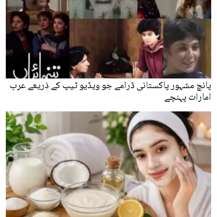
پانچ مشہور پاکستانی ڈرامے جو ویڈیو ٹیپ کے ذریعے عرب
امارات پہنچے