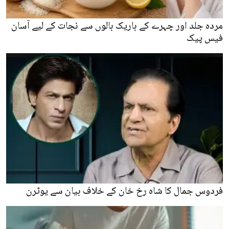
مردہ جلد اور چہرے کے باریک بالوں سے نجات کے لیے آسان
فیس پیک
فردوس جمال کا شاہ رخ خان کے خلاف بیان سے یوٹرن