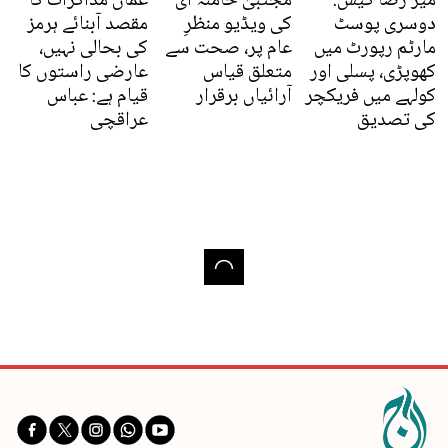
میر رضا کیس:
مجتبیٰ خامنہ ای
عمان مذاکرات کا
دوسری پوسٹ
کی ویڈیو منظرِ
مقصد آبنائے ہرمز
مارٹم رپورٹ میں
عام پر، صحت سے
کی بحالی نہیں،
کھوپڑی، پسلی اور
متعلق قیاس
عارضی راستوں کا
کولہے میں فریکچر
آرائیاں برقرار
قیام ہے: عباس
کی تصدیق
عراقچی