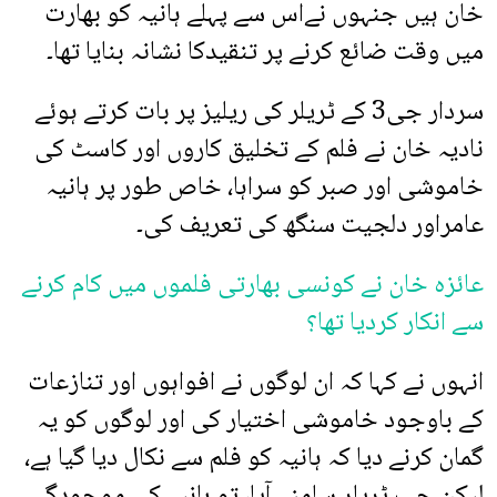
خان ہیں جنہوں نےاس سے پہلے ہانیہ کو بھارت
میں وقت ضائع کرنے پر تنقیدکا نشانہ بنایا تھا۔
سردار جی3 کے ٹریلر کی ریلیز پر بات کرتے ہوئے
نادیہ خان نے فلم کے تخلیق کاروں اور کاسٹ کی
خاموشی اور صبر کو سراہا، خاص طور پر ہانیہ
عامراور دلجیت سنگھ کی تعریف کی۔
عائزہ خان نے کونسی بھارتی فلموں میں کام کرنے
سے انکار کردیا تھا؟
انہوں نے کہا کہ ان لوگوں نے افواہوں اور تنازعات
کے باوجود خاموشی اختیار کی اور لوگوں کو یہ
گمان کرنے دیا کہ ہانیہ کو فلم سے نکال دیا گیا ہے،
لیکن جب ٹریلر سامنے آیا، تو ہانیہ کی موجودگی