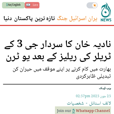
Aaj English
Live
ایران اسرائیل جنگ
تازہ ترین
پاکستان
دنیا
س
نادیہ خان کا سردار جی 3 کے
ٹریلر کی ریلیز کے بعد یو ٹرن
بھارت میں کام کرنے پر اپنے موقف میں حیران کن
تبدیلی ظاہرکردی
ویب ڈیسک
25 جون 2025
02:57pm
لائف
اسٹائل
-
شخصیات
Join our
Whatsapp Channel