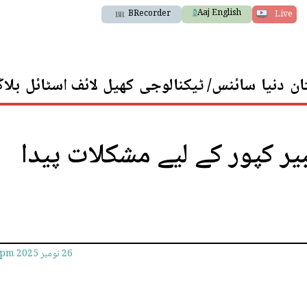
Aaj English
BRecorder
Live
ان
دنیا
سائنس/ ٹیکنالوجی
کھیل
لائف اسٹائل
بلا
یر کپور کے لیے مشکلات پیدا
26 نومبر 2025
7pm