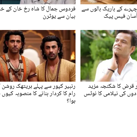
چہرے کے باریک بالوں سے
فردوس جمال کا شاہ رخ خان کے خ
آسان فیس پیک
بیان سے یوٹرن
ر قرض کا شکنجہ مزید
رنبیر کپور سے پہلے ہریتھک روشن 
وں کی نیلامی کا نوٹس
رام کا کردار بنانے کا منصوبہ کیوں ن
ہوا؟