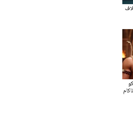
لاف
کو
اکام