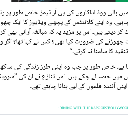
ں بالی ووڈ اداکاروں کی پی آر ٹیمز خاص طور پر رنب
اہیے۔ وہ اپنے کلائنٹس کے پچھلے ویڈیوز کا ایک چھوٹ
ر دیتے ہیں۔ اس پر مزید یہ کہ مبالغہ آرائی بھی کر
ات چھوڑنے کی ضرورت کیا تھی؟ کس نے کہا تھا؟ اگر و
ید کا سامنا نہ کرتے۔“
 گیا ہے، خاص طور پر جب وہ اپنی طرز زندگی کی ساکھ 
ں میں حصہ لے چکے ہیں۔ اس تنازع نے ان کی ”سروی
نی آئندہ فلموں کے لیے بنانا چاہتے تھے۔
‘DINING WITH THE KAPOORS’
BOLLYWOOD