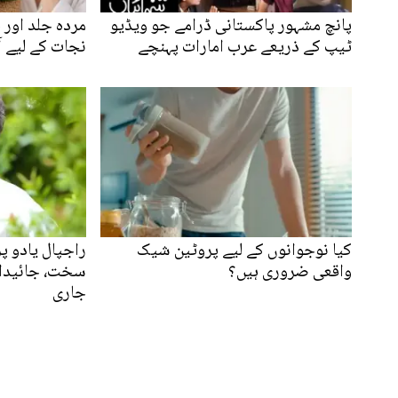
پانچ مشہور پاکستانی ڈرامے جو ویڈیو
مردہ جلد اور 
ٹیپ کے ذریعے عرب امارات پہنچے
نجات کے لیے 
کیا نوجوانوں کے لیے پروٹین شیک
راجپال یادو پ
واقعی ضروری ہیں؟
سخت، جائیداد
جاری