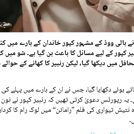
ے بالی ووڈ کے مشہور کپور خاندان کے بارے میں کئ
یر کپور کے لیے مسائل کا باعث بن گیا ہے۔ شو میں ک
حافل میں دیکھا گیا، لیکن رنبیر کا کھانے کے حوالے
تے ہوئے دکھایا گیا، جس نے ان کے بارے میں پہلے کی 
 یہ رپورٹس دعویٰ کرتی تھیں کہ رنبیر کپور نے نون
 نتیش تیواری کی فلم ”رامائن“ میں لوک رام کا کردار 
۔