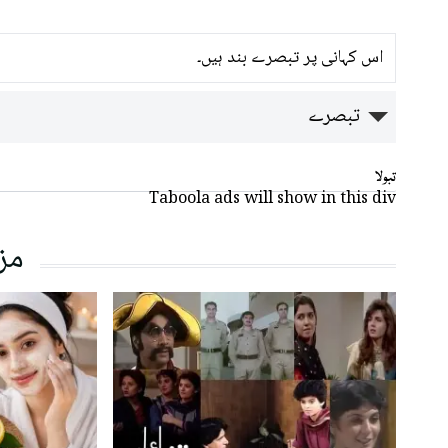
اس کہانی پر تبصرے بند ہیں۔
تبصرے
تبولا
Taboola ads will show in this div
مز