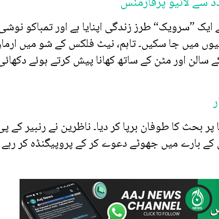
د سے لائیو پرفارمنس
ے ایک ”سرویک“ طرز زندگی اپنایا ہے اور تمباکو نوشی
ئیوں میں جا سکیں۔ تاہم، نیٹ فلکس کے شو میں ارما
 سالن اور مٹن کے ساتھ کھانا پیش کرتے ہوئے دکھائی
ر
ر بحث کا طوفان برپا کر دیا۔ ناظرین نے رنبیر کے پی 
دگی کے بارے میں جھوٹے دعوے کر کے پروپیگنڈہ کر رہے