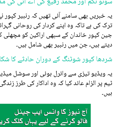
سونو نگم اور محمد رفیع کی اے آئی کی مد
یہ خبریں بھی سامنے آئی تھیں کہ رنبیر کپور ن
ترک کی ہے تاکہ وہ اپنے کردار کی روحانی گہرا
جین کپور خاندان کے سبھی اراکین کو مچھلی کے
دیتے ہیں، جن میں رنبیر بھی شامل ہیں۔
شردھا کپور شوٹنگ کے دوران حادثے کا شکا
یہ ویڈیو تیزی سے وائرل ہوئی اور سوشل میڈیا پ
ٹیم پر الزام عائد کیا کہ وہ اداکار کی طرز زن
ہیں۔