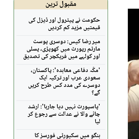
مقبول ترین
حکومت نے پیٹرول اور ڈیزل کی
قیمتیں مزید کم کردیں
میر رضا کیس: دوسری پوسٹ
مارٹم رپورٹ میں کھوپڑی، پسلی
اور کولہے میں فریکچر کی تصدیق
'مکّہ دفاعی معاہدہ': پاکستان،
سعودی عرب اور ترکیہ ایک
دوسرے کی مدد کس طرح کریں
گے؟
'پاسپورٹ نہیں دیا جارہا': ارشد
چائے والا نے عدالت سے رجوع کر
لیا
ہنگو میں سکیورٹی فورسز کا