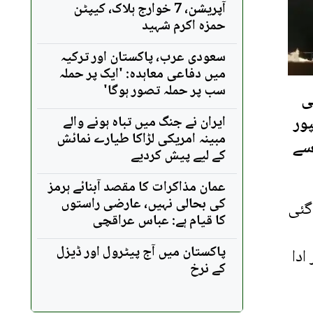
آپریشن، 7 خوارج ہلاک، کیپٹن
حمزہ اکرم شہید
سعودی عرب، پاکستان اور ترکیہ
میں دفاعی معاہدہ: 'ایک پر حملہ
سب پر حملہ تصور ہوگا'
ی
پور
ایران نے جنگ میں تباہ ہونے والے
مبینہ امریکی لڑاکا طیارے نمائش
 سے
کے لیے پیش کردیے
عمان مذاکرات کا مقصد آبنائے ہرمز
کی بحالی نہیں، عارضی راستوں
گئی
کا قیام ہے: عباس عراقچی
پاکستان میں آج پیٹرول اور ڈیزل
ادا
کے نرخ