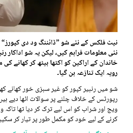
نیٹ فلکس کے نئے شو ”ڈائننگ ود دی کپورز“ ن
نئی معلومات فراہم کیں، لیکن یہ شو اداکار رنب
خاندان کے اراکین کو اکٹھا بیٹھ کر کھانے کی م
رویہ ایک تنازعہ بن گیا۔
شو میں رنبیر کپور کو غیر سبزی خور کھانے کھا
رپورٹس کے خلاف چلنے پر سوالات اٹھا دیے ہیں۔
ویج اور شراب کو اس لیے ترک کر دیا تھا تاکہ وہ
کرنے کے لیے خود کو مکمل طور پر تیار کر سکیں