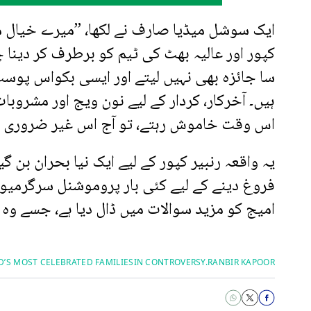
ایک سوشل میڈیا صارف نے لکھا، ”میرے خیال می
کپور اور عالیہ بھٹ کی ٹیم کو برطرف کر دینا چ
سا جائزہ بھی نہیں لیتے اور ایسی بکواس پوسٹ ک
ہیں۔ آخرکار، کردار کے لیے نون ویج اور مشروب
اس وقت خاموش رہتے، تو آج اس غیر ضروری تنق
یہ واقعہ رنبیر کپور کے لیے ایک نیا بحران بن
فروغ دینے کے لیے کئی بار پروموشنل سرگرمیو
امیج کو مزید سوالات میں ڈال دیا ہے، جسے وہ اپ
’S MOST CELEBRATED FAMILIES
IN CONTROVERSY.
RANBIR KAPOOR