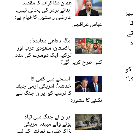
عمان مذاکرات کا مقصد
آبنائے ہرمز کی بحالی نہیں،
یر
عارضی راستوں کا قیام ہے:
ا
عباس عراقچی
تے
'مکّہ دفاعی معاہدہ':
ہ
پاکستان، سعودی عرب اور
ترکیہ ایک دوسرے کی مدد
کس طرح کریں گے؟
کو
ک“
'اسلحے میں کمی کا
خدشہ'؛ امریکی آرمی چیف
کا ٹرمپ کو ایران جنگ سے
نکلنے کا مشورہ
ایران نے جنگ میں تباہ
ہونے والے مبینہ امریکی
لڑاکا طیارے نمائش کے لیے