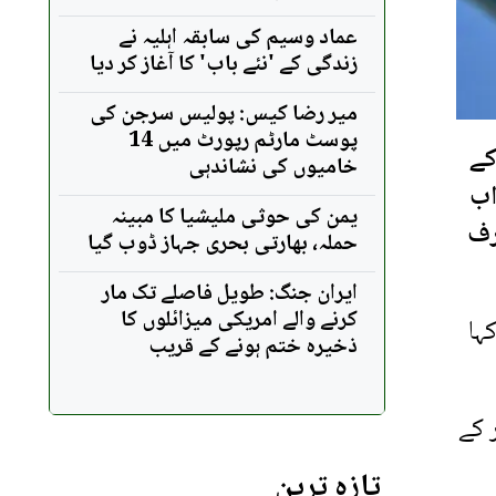
عماد وسیم کی سابقہ اہلیہ نے
زندگی کے 'نئے باب' کا آغاز کر دیا
میر رضا کیس: پولیس سرجن کی
پوسٹ مارٹم رپورٹ میں 14
کے
خامیوں کی نشاندہی
اب
یمن کی حوثی ملیشیا کا مبینہ
رف
حملہ، بھارتی بحری جہاز ڈوب گیا
ایران جنگ: طویل فاصلے تک مار
کرنے والے امریکی میزائلوں کا
ہا
ذخیرہ ختم ہونے کے قریب
 کے
تازہ ترین