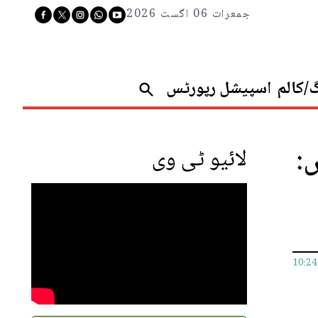
جمعرات 06 اگست 2026
گ/کالم
اسپیشل رپورٹس
:
لائیو ٹی وی
10:2