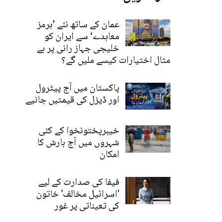
عمان کے ساتھ نئے ’ہرمز
معاہدے‘ سے ایران کو
خلیجی جہاز رانی پر بے
مثال اختیارات کیسے ملیں گے؟
پاکستان میں آج پیٹرول
اور ڈیزل کی قیمتیں جانیے
خیبرپختونخوا کے کئی
شہروں میں آج بارش کا
امکان
فیفا کی صدارت کے لیے
'اسرائیل مخالف' خاتون
کی تعیناتی پر غور