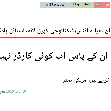
Aaj English
BRecorder
Live
ان
دنیا
سائنس/ ٹیکنالوجی
کھیل
لائف اسٹائل
بلا
 ان کے پاس اب کوئی کارڈز نہیں
کررہے ہیں، امریکی صدر
10 اپريل 2026
4pm