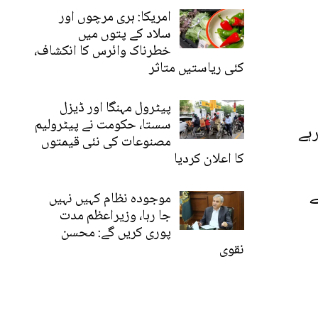
امریکا: ہری مرچوں اور
سلاد کے پتوں میں
خطرناک وائرس کا انکشاف،
کئی ریاستیں متاثر
پیٹرول مہنگا اور ڈیزل
سستا، حکومت نے پیٹرولیم
ہے
مصنوعات کی نئی قیمتوں
کا اعلان کردیا
ے
موجودہ نظام کہیں نہیں
جا رہا، وزیراعظم مدت
پوری کریں گے: محسن
نقوی