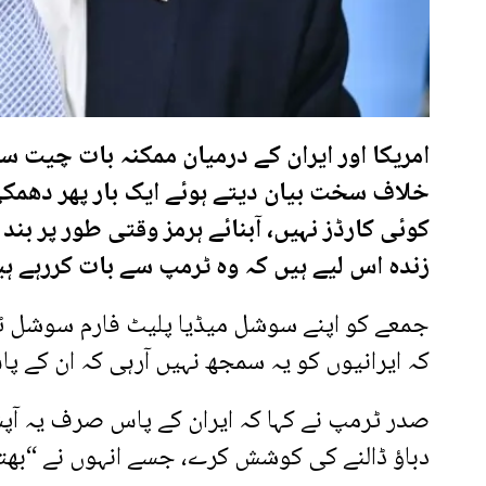
امریکا اور ایران کے درمیان ممکنہ بات چیت س
خلاف سخت بیان دیتے ہوئے ایک بار پھر دھمکی 
کوئی کارڈز نہیں، آبنائے ہرمز وقتی طور پر بند
زندہ اس لیے ہیں کہ وہ ٹرمپ سے بات کررہے ہی
جمعے کو اپنے سوشل میڈیا پلیٹ فارم سوشل ٹرو
کہ ایرانیوں کو یہ سمجھ نہیں آرہی کہ ان کے پ
صدر ٹرمپ نے کہا کہ ایران کے پاس صرف یہ آپشن 
دباؤ ڈالنے کی کوشش کرے، جسے انہوں نے “بھتہ 