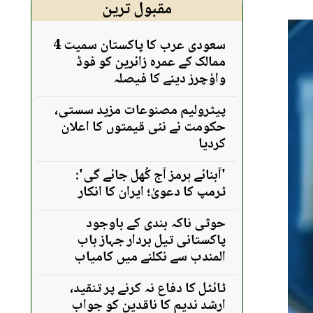
مقبول ترین
سعودی عرب کا پاکستان سمیت 4
ممالک کے عمرہ زائرین کو فوڈ
واؤچرز دینے کا فیصلہ
پیٹرولیم مصنوعات مزید سستی،
حکومت نے نئی قیمتوں کا اعلان
کردیا
'آبنائے ہرمز آج کُھل جائے گی':
ٹرمپ کا دعویٰ؛ ایران کا انکار
حوثی ناکہ بندی کے باوجود
پاکستانی تیل بردار جہاز باب
المندب سے نکلنے میں کامیاب
ٹائٹل کا دفاع نہ کرنے پر تنقید،
ارشد ندیم کا ناقدین کو جواب