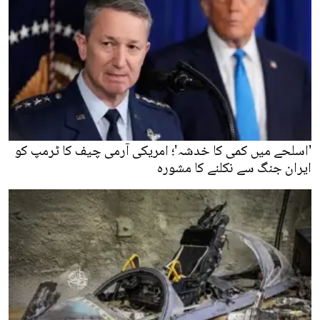
'اسلحے میں کمی کا خدشہ'؛ امریکی آرمی چیف کا ٹرمپ کو
ایران جنگ سے نکلنے کا مشورہ