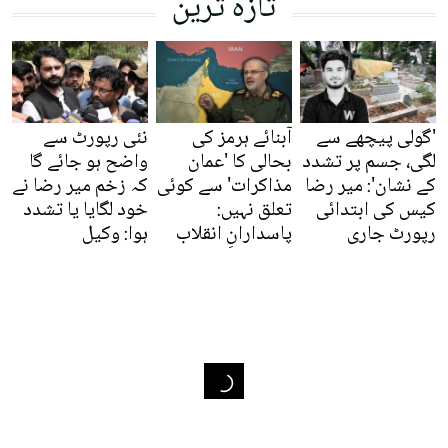
تازہ ترین
'گولی پیچھے سے
آبنائے ہرمز کی
نئی رپورٹ سے
لگی، جسم پر تشدد
بحالی کا 'عمان
واضح ہو جائے گا
کے نشان': میر رضا
مذاکرات' سے کوئی
کہ زخم میر رضا نے
کیس کی ابتدائی
تعلق نہیں:
خود لگایا یا تشدد
رپورٹ جاری
پاسدارانِ انقلاب
ہوا: وکیل