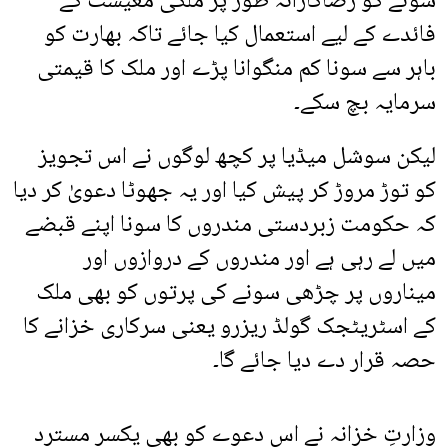
سونے کو رضاکارانہ طور پر ملکی معیشت کے
فائدے کے لیے استعمال کیا جائے تاکہ بھارت کو
باہر سے سونا کم منگوانا پڑے اور ملک کا قیمتی
سرمایہ بچ سکے۔
لیکن سوشل میڈیا پر کچھ لوگوں نے اس تجویز
کو توڑ مروڑ کر پیش کیا اور یہ جھوٹا دعویٰ کر دیا
کہ حکومت زبردستی مندروں کا سونا اپنے قبضے
میں لے رہی ہے اور مندروں کے دروازوں اور
میناروں پر چڑھی سونے کی پرتوں کو بھی ملک
کے اسٹریٹجک گولڈ ریزرو یعنی سرکاری خزانے کا
حصہ قرار دے دیا جائے گا۔
وزارتِ خزانہ نے اس دعوے کو بھی یکسر مسترد