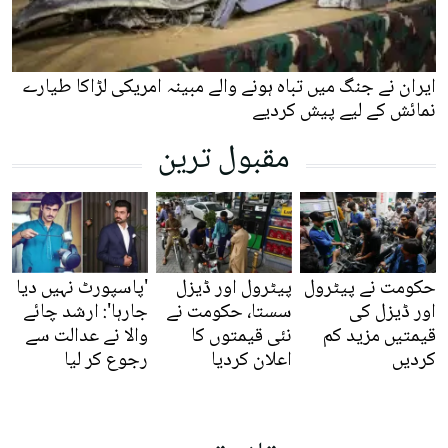
ایران نے جنگ میں تباہ ہونے والے مبینہ امریکی لڑاکا طیارے
نمائش کے لیے پیش کردیے
مقبول ترین
حکومت نے پیٹرول
پیٹرول اور ڈیزل
'پاسپورٹ نہیں دیا
اور ڈیزل کی
سستا، حکومت نے
جارہا': ارشد چائے
قیمتیں مزید کم
نئی قیمتوں کا
والا نے عدالت سے
کردیں
اعلان کردیا
رجوع کر لیا