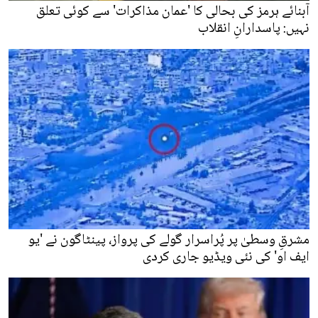
آبنائے ہرمز کی بحالی کا 'عمان مذاکرات' سے کوئی تعلق
نہیں: پاسدارانِ انقلاب
مشرقِ وسطیٰ پر پُراسرار گولے کی پرواز، پینٹاگون نے 'یو
ایف او' کی نئی ویڈیو جاری کردی