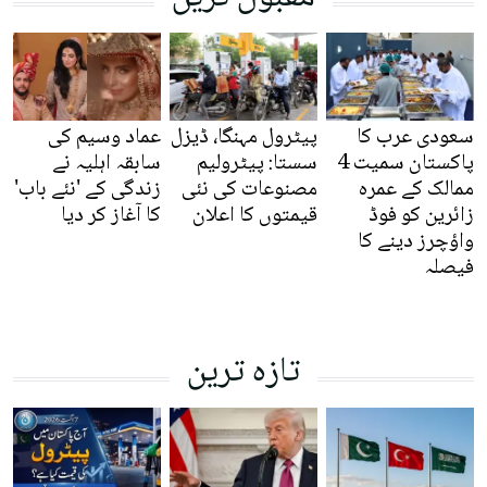
سعودی عرب کا
پیٹرول مہنگا، ڈیزل
عماد وسیم کی
پاکستان سمیت 4
سستا: پیٹرولیم
سابقہ اہلیہ نے
ممالک کے عمرہ
مصنوعات کی نئی
زندگی کے 'نئے باب'
زائرین کو فوڈ
قیمتوں کا اعلان
کا آغاز کر دیا
واؤچرز دینے کا
فیصلہ
تازہ ترین