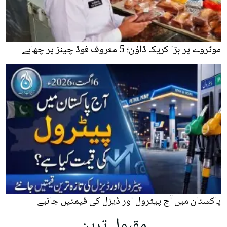
موٹروے پر بڑا کریک ڈاؤن؛ 5 معروف فوڈ چینز پر چھاپے
پاکستان میں آج پیٹرول اور ڈیزل کی قیمتیں جانیے
مقبول ترین