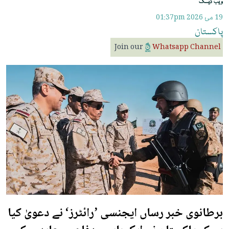
ویب ڈیسک
19 مئ 2026
01:37pm
پاکستان
Join our
Whatsapp Channel
برطانوی خبر رساں ایجنسی ’رائٹرز‘ نے دعویٰ کیا