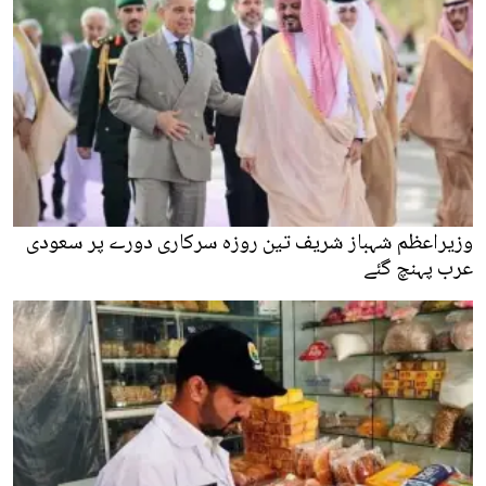
وزیراعظم شہباز شریف تین روزہ سرکاری دورے پر سعودی
عرب پہنچ گئے