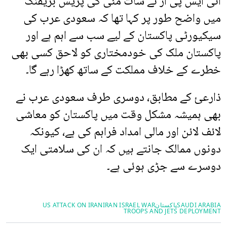
آئی ایس پی آر نے سات مئی کی پریس بریفنگ
میں واضح طور پر کہا تھا کہ سعودی عرب کی
سیکیورٹی پاکستان کے لیے سب سے اہم ہے اور
پاکستان ملک کی خودمختاری کو لاحق کسی بھی
خطرے کے خلاف مملکت کے ساتھ کھڑا رہے گا۔
ذارعئ کے مطابق، دوسری طرف سعودی عرب نے
بھی ہمیشہ مشکل وقت میں پاکستان کو معاشی
لائف لائن اور مالی امداد فراہم کی ہے، کیونکہ
دونوں ممالک جانتے ہیں کہ ان کی سلامتی ایک
دوسرے سے جڑی ہوئی ہے۔
SAUDI ARABIA
پاکستان
IRAN ISRAEL WAR
US ATTACK ON IRAN
TROOPS AND JETS DEPLOYMENT