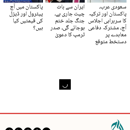
سعودی عرب،
ایران سے بات
پاکستان میں آج
پاکستان اور ترکیہ
چیت جاری ہے،
پیٹرول اور ڈیزل
کا سربراہی اجلاس
جنگ جلد ختم
کی قیمتیں کیا
آج، مشترکہ دفاعی
ہوجائے گی، صدر
ہیں؟
معاہدے پر
ٹرمپ کا دعویٰ
دستخط متوقع