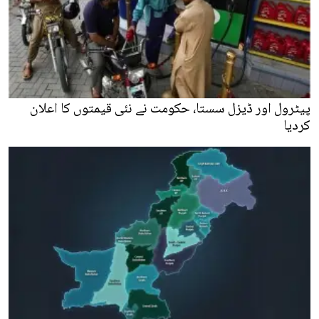
پیٹرول اور ڈیزل سستا، حکومت نے نئی قیمتوں کا اعلان
کردیا