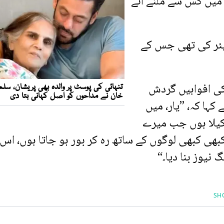
 میں کس سے ملنے آئے
یئر کی تھی جس کے
ی افواہیں گردش
ہا کہ، ”یار، میں
اکیلا ہوں جب میرے
بھی کبھی لوگوں کے ساتھ رہ کر بور ہو جاتا ہوں، اس 
 نیوز بنا دیا۔“
SH