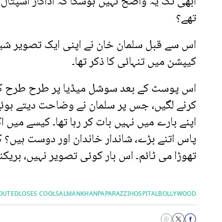
ابھی تک یہ واضح نہیں ہوسکا کہ اداکار اسپتال
تھے؟
اس سے قبل سلمان خان نے اپنی ایک تصویر ش
کیپشن میں تنہائی کا ذکر تھا۔
اس پوسٹ کے بعد سوشل میڈیا پر طرح طرح ک
کرنے لگیں، جس پر سلمان نے وضاحت دیتے ہوئے ک
اپنے بارے میں نہیں بات کر رہا تھا۔ کیسے میں 
پاس اتنے بڑے، شاندار خاندان اور دوست ہیں؟ ک
تھوڑا می ٹائم۔ اس بار کوئی تصویر نہیں، بریکنگ
OUTED
LOSES COOL
SALMANKHAN
PAPARAZZI
HOSPITAL
BOLLYWOOD