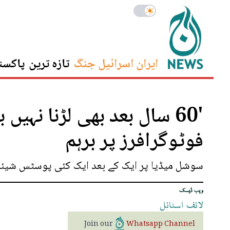
ایران اسرائیل جنگ
تازہ ترین
پاکست
'60 سال بعد بھی لڑنا نہیں
فوٹوگرافرز پر برہم
سوشل میڈیا پر ایک کے بعد ایک کئی پوسٹس شیئر
ویب ڈیسک
لائف
اسٹائل
Join our
Whatsapp Channel