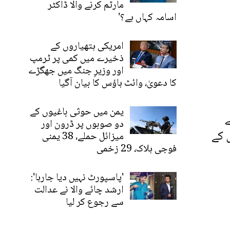
مارٹم کرنے والا ڈاکٹر
اسامہ کہاں ہے؟'
امریکی ہتھیاروں کے
ذخیرے میں کمی پر ٹرمپ
اور وزیرِ جنگ میں جھگڑے
کا دعویٰ، وائٹ ہاؤس کا بیان آگیا
یمن میں حوثی باغیوں کے
ے
دو صوبوں پر ڈرون اور
 کے
میزائل حملے، 38 یمنی
فوجی ہلاک، 29 زخمی
'پاسپورٹ نہیں دیا جارہا':
ارشد چائے والا نے عدالت
سے رجوع کر لیا