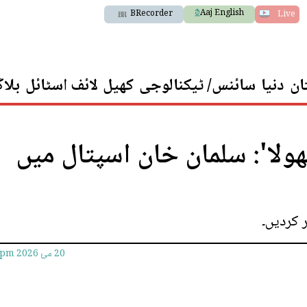
Aaj English
BRecorder
Live
ان
دنیا
سائنس/ ٹیکنالوجی
کھیل
لائف اسٹائل
بلا
 بھولا': سلمان خان اسپتال میں
 کردیں۔
20 مئ 2026
4pm