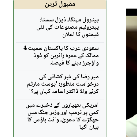
مقبول ترین
پیٹرول مہنگا، ڈیزل سستا:
پیٹرولیم مصنوعات کی نئی
قیمتوں کا اعلان
سعودی عرب کا پاکستان سمیت 4
ممالک کے عمرہ زائرین کو فوڈ
واؤچرز دینے کا فیصلہ
میر رضا کی قبر کشائی کی
درخواست منظور؛ 'پوسٹ مارٹم
کرنے والا ڈاکٹر اسامہ کہاں ہے؟'
امریکی ہتھیاروں کے ذخیرے میں
کمی پر ٹرمپ اور وزیرِ جنگ میں
جھگڑے کا دعویٰ، وائٹ ہاؤس کا
بیان آگیا