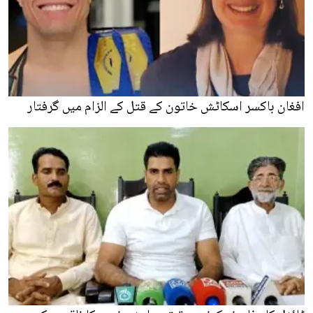
افغان باکسر اسکاٹش خاتون کے قتل کے الزام میں گرفتار