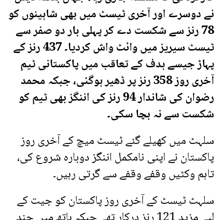
نے دوسرے اور آخری ٹیسٹ میں بھی شاہینوں کو
78 رنز سے شکست دے کر پہلی بار دو صفر سے
ٹیسٹ سیریز میں وائٹ واش کردیا۔ 437 رنز کے
پہاڑ جیسے ہدف کے تعاقب میں پاکستانی ٹیم
آخری روز 358 رنز پر ڈھیر ہوگئی، جبکہ محمد
رضوان کی شاندار 94 رنز کی اننگز بھی ٹیم کو
شکست سے نہ بچا سکی۔
سلہٹ میں کھیلے گئے ٹیسٹ میچ کے آخری روز
پاکستان نے اپنی نامکمل اننگز دوبارہ شروع کی،
تاہم وکٹیں وقفے وقفے سے گرتی رہیں۔
سلہٹ ٹیسٹ کے آخری روز پاکستان کو جیت کے
لیے مزید 121 رنز درکار تھے جبکہ ہاتھ میں چند