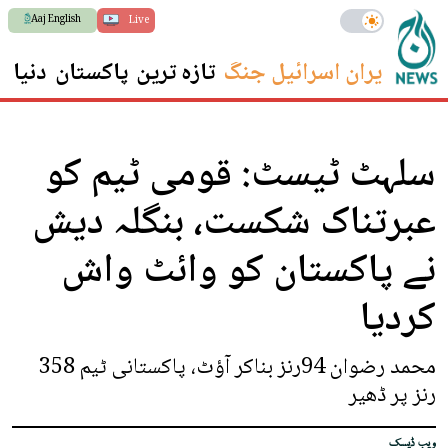
Aaj English
Live
ایران اسرائیل جنگ
تازہ ترین
پاکستان
دنیا
س
سلہٹ ٹیسٹ: قومی ٹیم کو
عبرتناک شکست، بنگلہ دیش
نے پاکستان کو وائٹ واش
کردیا
محمد رضوان 94رنز بناکر آؤٹ، پاکستانی ٹیم 358
رنز پر ڈھیر
ویب ڈیسک