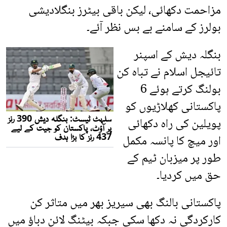
مزاحمت دکھائی، لیکن باقی بیٹرز بنگلادیشی
بولرز کے سامنے بے بس نظر آئے۔
بنگلہ دیش کے اسپنر
تائیجل اسلام نے تباہ کن
بولنگ کرتے ہوئے 6
پاکستانی کھلاڑیوں کو
پویلین کی راہ دکھائی
اور میچ کا پانسہ مکمل
طور پر میزبان ٹیم کے
حق میں کردیا۔
پاکستانی بالنگ بھی سیریز بھر میں متاثر کن
کارکردگی نہ دکھا سکی جبکہ بیٹنگ لائن دباؤ میں