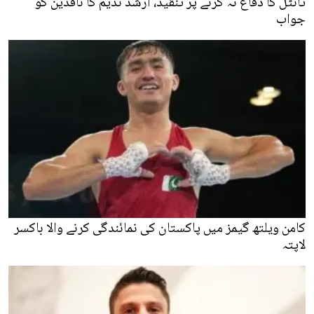
ٹائٹل کا دفاع نہ کرنے پر تنقید، ارشد ندیم کا ناقدین کو
جواب
کامن ویلتھ گیمز میں پاکستان کی نمائندگی کرنے والا باکسر
لاپتہ