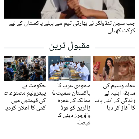
جب سچن ٹنڈولکر نے بھارتی ٹیم سے پہلے پاکستان کے لیے
کرکٹ کھیلی
مقبول ترین
عماد وسیم کی
سعودی عرب کا
حکومت نے
سابقہ اہلیہ نے
پاکستان سمیت 4
پیٹرولیم مصنوعات
زندگی کے 'نئے باب'
ممالک کے عمرہ
کی قیمتوں میں
کا آغاز کر دیا
زائرین کو فوڈ
کمی کا اعلان کردیا
واؤچرز دینے کا
فیصلہ