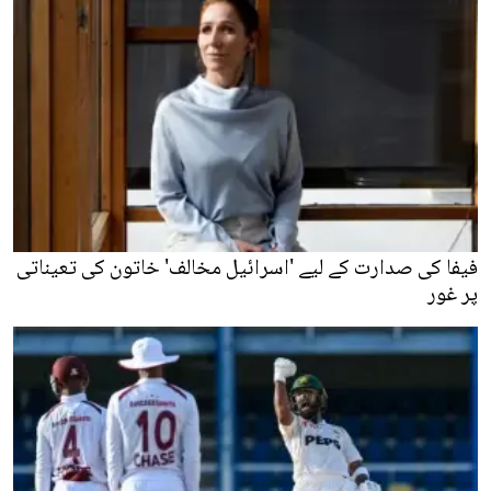
فیفا کی صدارت کے لیے 'اسرائیل مخالف' خاتون کی تعیناتی
پر غور