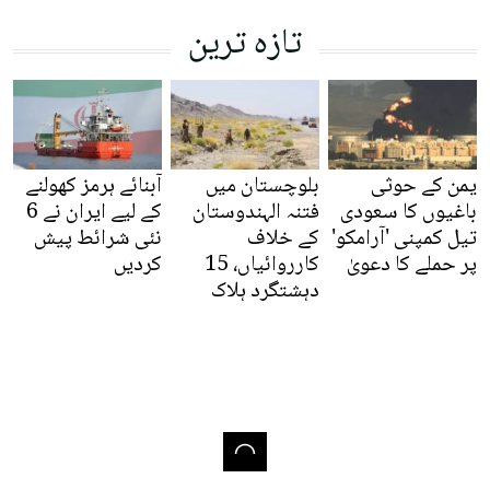
تازہ ترین
یمن کے حوثی
بلوچستان میں
آبنائے ہرمز کھولنے
باغیوں کا سعودی
فتنہ الہندوستان
کے لیے ایران نے 6
تیل کمپنی 'آرامکو'
کے خلاف
نئی شرائط پیش
پر حملے کا دعویٰ
کارروائیاں، 15
کردیں
دہشتگرد ہلاک