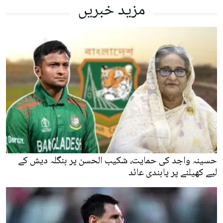
مزید خبریں
حسینہ واجد کی حمایت، شکیب الحسن پر بنگلہ دیش کے
لیے کھیلنے پر پابندی عائد