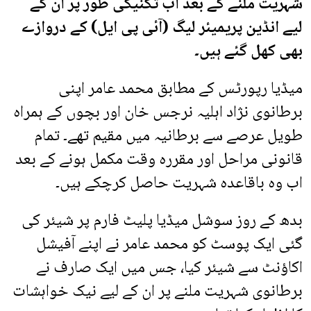
شہریت ملنے کے بعد اب تکنیکی طور پر ان کے
لیے انڈین پریمیئر لیگ (آئی پی ایل) کے دروازے
بھی کھل گئے ہیں۔
میڈیا رپورٹس کے مطابق محمد عامر اپنی
برطانوی نژاد اہلیہ نرجس خان اور بچوں کے ہمراہ
طویل عرصے سے برطانیہ میں مقیم تھے۔ تمام
قانونی مراحل اور مقررہ وقت مکمل ہونے کے بعد
اب وہ باقاعدہ شہریت حاصل کرچکے ہیں۔
بدھ کے روز سوشل میڈیا پلیٹ فارم پر شیئر کی
گئی ایک پوسٹ کو محمد عامر نے اپنے آفیشل
اکاؤنٹ سے شیئر کیا، جس میں ایک صارف نے
برطانوی شہریت ملنے پر ان کے لیے نیک خواہشات