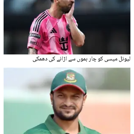
لیونل میسی کو چار بموں سے اڑانے کی دھمکی