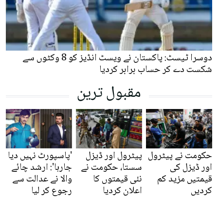
دوسرا ٹیسٹ: پاکستان نے ویسٹ انڈیز کو 8 وکٹوں سے
شکست دے کر حساب برابر کردیا
مقبول ترین
حکومت نے پیٹرول
پیٹرول اور ڈیزل
'پاسپورٹ نہیں دیا
اور ڈیزل کی
سستا، حکومت نے
جارہا': ارشد چائے
قیمتیں مزید کم
نئی قیمتوں کا
والا نے عدالت سے
کردیں
اعلان کردیا
رجوع کر لیا