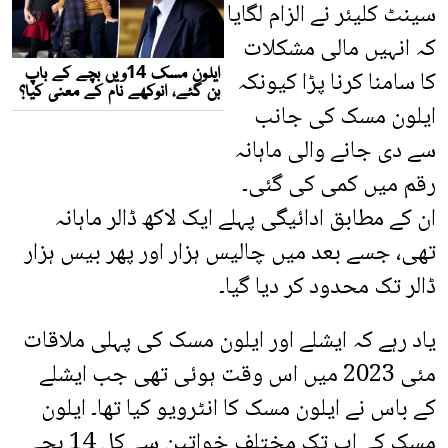
سینٹ کلیئر نے الزام لگایا
کہ انہیں مالی مشکلات
کا سامنا کرنا پڑا کیونکہ
ایلون مسک کی جانب
سے دی جانے والی ماہانہ
رقم میں کمی کی گئی۔
ان کے مطابق ادائیگی پہلے ایک لاکھ ڈالر ماہانہ
تھی، جسے بعد میں چالیس ہزار اور پھر بیس ہزار
ڈالر تک محدود کر دیا گیا۔
یاد رہے کہ ایشلے اور ایلون مسک کی پہلی ملاقات
مئی 2023 میں اس وقت ہوئی تھی جب ایشلے
کے باس نے ایلون مسک کا انٹرویو کیا تھا۔ ایلون
مسک کے اب تک مختلف خواتین سے کل 14 بچے