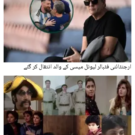
ارجنٹائنی فٹبالر لیونل میسی کے والد انتقال کر گئے