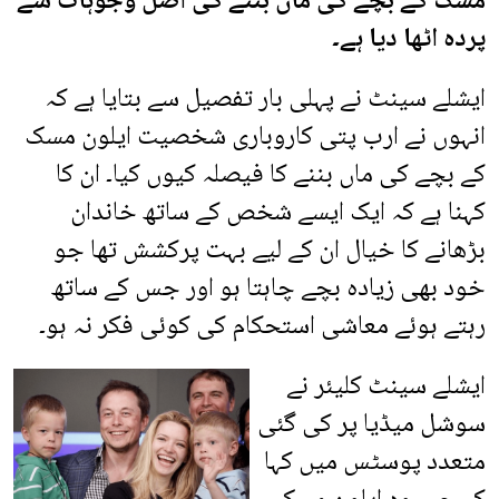
مسک کے بچے کی ماں بننے کی اصل وجوہات سے
پردہ اٹھا دیا ہے۔
ایشلے سینٹ نے پہلی بار تفصیل سے بتایا ہے کہ
انہوں نے ارب پتی کاروباری شخصیت ایلون مسک
کے بچے کی ماں بننے کا فیصلہ کیوں کیا۔ ان کا
کہنا ہے کہ ایک ایسے شخص کے ساتھ خاندان
بڑھانے کا خیال ان کے لیے بہت پرکشش تھا جو
خود بھی زیادہ بچے چاہتا ہو اور جس کے ساتھ
رہتے ہوئے معاشی استحکام کی کوئی فکر نہ ہو۔
ایشلے سینٹ کلیئر نے
سوشل میڈیا پر کی گئی
متعدد پوسٹس میں کہا