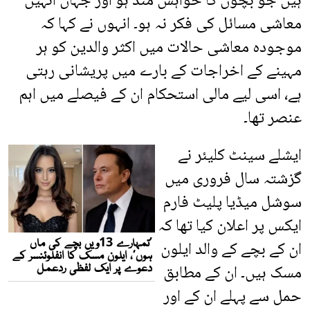
ہیں جو بچوں کا خواہش مند ہو اور جہاں انہیں
معاشی مسائل کی فکر نہ ہو۔ انہوں نے کہا کہ
موجودہ معاشی حالات میں اکثر والدین کو ہر
مہینے کے اخراجات کے بارے میں پریشانی رہتی
ہے، اسی لیے مالی استحکام ان کے فیصلے میں اہم
عنصر تھا۔
ایشلے سینٹ کلیئر نے
گزشتہ سال فروری میں
سوشل میڈیا پلیٹ فارم
ایکس پر اعلان کیا تھا کہ
ان کے بچے کے والد ایلون
مسک ہیں۔ ان کے مطابق
حمل سے پہلے ان کے اور