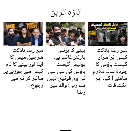
تازہ ترین
میر رضا ہلاکت
بیٹے کا بزنس
میر رضا ہلاکت:
کیس: پُراسرار
پارٹنر غائب ہے،
شرجیل میمن کا
گیسٹ ہاؤس کا
پولیس گیسٹ
اپنا اور بیٹے کا نام
چودہ سالہ ملازم
ہاؤس کی سی سی
کیس سے جوڑنے پر
سامنے آ گیا، اہم
ٹی وی فوٹیج نہیں
سائبر کرائم سے
انکشافات
دے رہی: والد میر
رجوع
رضا