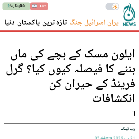
Aaj English
Live
ایران اسرائیل جنگ
تازہ ترین
پاکستان
دنیا
س
ایلون مسک کے بچے کی ماں
بننے کا فیصلہ کیوں کیا؟ گرل
فرینڈ کے حیران کن
انکشافات
اا
ویب ڈیسک
21 مئ 2026
02:44pm