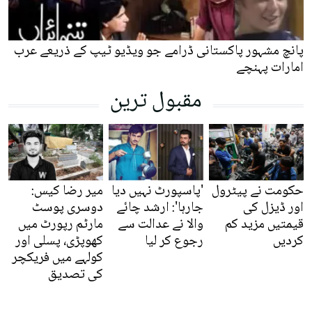
پانچ مشہور پاکستانی ڈرامے جو ویڈیو ٹیپ کے ذریعے عرب
امارات پہنچے
مقبول ترین
حکومت نے پیٹرول
'پاسپورٹ نہیں دیا
میر رضا کیس:
اور ڈیزل کی
جارہا': ارشد چائے
دوسری پوسٹ
قیمتیں مزید کم
والا نے عدالت سے
مارٹم رپورٹ میں
کردیں
رجوع کر لیا
کھوپڑی، پسلی اور
کولہے میں فریکچر
کی تصدیق