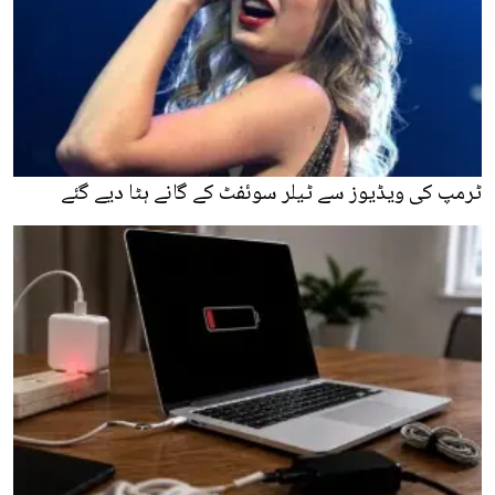
ٹرمپ کی ویڈیوز سے ٹیلر سوئفٹ کے گانے ہٹا دیے گئے