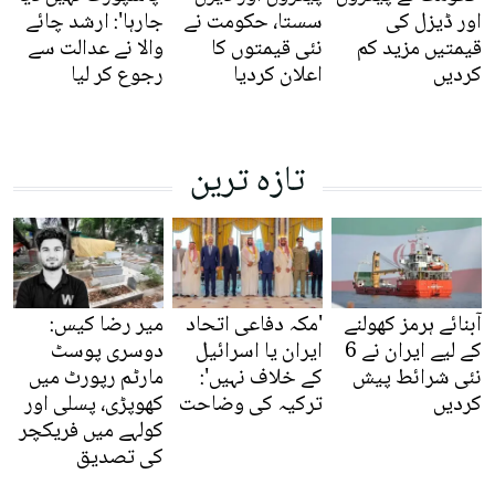
اور ڈیزل کی
سستا، حکومت نے
جارہا': ارشد چائے
قیمتیں مزید کم
نئی قیمتوں کا
والا نے عدالت سے
کردیں
اعلان کردیا
رجوع کر لیا
تازہ ترین
آبنائے ہرمز کھولنے
'مکہ دفاعی اتحاد
میر رضا کیس:
کے لیے ایران نے 6
ایران یا اسرائیل
دوسری پوسٹ
نئی شرائط پیش
کے خلاف نہیں':
مارٹم رپورٹ میں
کردیں
ترکیہ کی وضاحت
کھوپڑی، پسلی اور
کولہے میں فریکچر
کی تصدیق