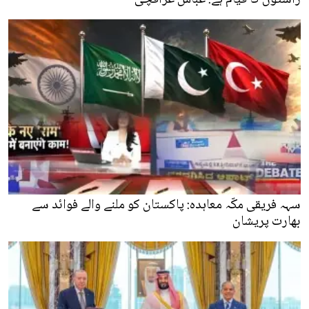
سہہ فریقی مکّہ معاہدہ: پاکستان کو ملنے والے فوائد سے
بھارت پریشان