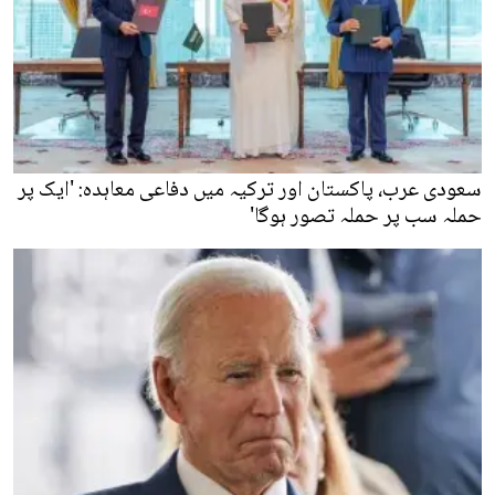
سعودی عرب، پاکستان اور ترکیہ میں دفاعی معاہدہ: 'ایک پر
حملہ سب پر حملہ تصور ہوگا'