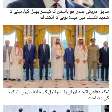
سابق امریکی صدر جو بائیڈن کا کینسر پھیل گیا، بیٹے کا
شدید تکلیف میں مبتلا ہونے کا انکشاف
'مکہ دفاعی اتحاد ایران یا اسرائیل کے خلاف نہیں': ترکیہ
کی وضاحت