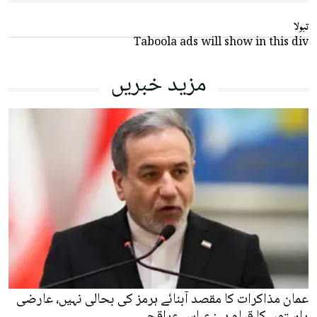
تبولا
Taboola ads will show in this div
مزید خبریں
عمان مذاکرات کا مقصد آبنائے ہرمز کی بحالی نہیں، عارضی
راستوں کا قیام ہے: عباس عراقچی