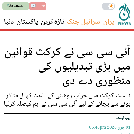
Aaj English
Live
ایران اسرائیل جنگ
تازہ ترین
پاکستان
دنیا
س
آئی سی سی نے کرکٹ قوانین
میں بڑی تبدیلیوں کی
منظوری دے دی
ٹیسٹ کرکٹ میں خراب روشنی کے باعث کھیل متاثر
ہونے سے بچانے کے لیے آئی سی سی نے اہم فیصلہ کرلیا
ویب ڈیسک
01 جون 2026
06:46pm