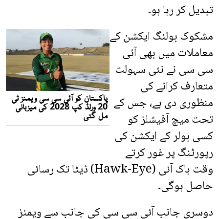
تبدیل کر رہا ہو۔
مشکوک بولنگ ایکشن کے
معاملات میں بھی آئی
سی سی نے نئی سہولت
متعارف کرانے کی
منظوری دی ہے، جس کے
تحت میچ آفیشلز کو
کسی بولر کے ایکشن کی
رپورٹنگ پر غور کرتے
وقت ہاک آئی (Hawk-Eye) ڈیٹا تک رسائی
حاصل ہوگی۔
دوسری جانب آئی سی سی کی جانب سے ویمنز