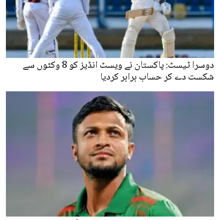
دوسرا ٹیسٹ: پاکستان نے ویسٹ انڈیز کو 8 وکٹوں سے
شکست دے کر حساب برابر کردیا