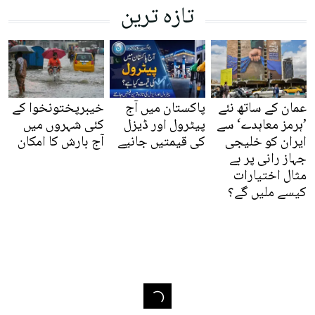
تازہ ترین
عمان کے ساتھ نئے
پاکستان میں آج
خیبرپختونخوا کے
’ہرمز معاہدے‘ سے
پیٹرول اور ڈیزل
کئی شہروں میں
ایران کو خلیجی
کی قیمتیں جانیے
آج بارش کا امکان
جہاز رانی پر بے
مثال اختیارات
کیسے ملیں گے؟