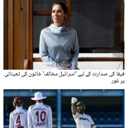
فیفا کی صدارت کے لیے 'اسرائیل مخالف' خاتون کی تعیناتی
پر غور