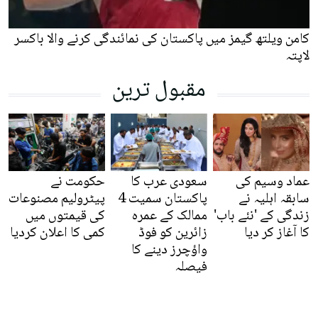
کامن ویلتھ گیمز میں پاکستان کی نمائندگی کرنے والا باکسر
لاپتہ
مقبول ترین
عماد وسیم کی
سعودی عرب کا
حکومت نے
سابقہ اہلیہ نے
پاکستان سمیت 4
پیٹرولیم مصنوعات
زندگی کے 'نئے باب'
ممالک کے عمرہ
کی قیمتوں میں
کا آغاز کر دیا
زائرین کو فوڈ
کمی کا اعلان کردیا
واؤچرز دینے کا
فیصلہ