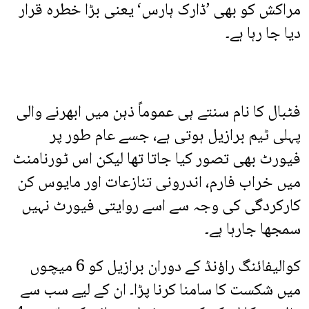
مراکش کو بھی ’ڈارک ہارس‘ یعنی بڑا خطرہ قرار
دیا جا رہا ہے۔
فٹبال کا نام سنتے ہی عموماً ذہن میں ابھرنے والی
پہلی ٹیم برازیل ہوتی ہے، جسے عام طور پر
فیورٹ بھی تصور کیا جاتا تھا لیکن اس ٹورنامنٹ
میں خراب فارم، اندرونی تنازعات اور مایوس کن
کارکردگی کی وجہ سے اسے روایتی فیورٹ نہیں
سمجھا جارہا ہے۔
کوالیفائنگ راؤنڈ کے دوران برازیل کو 6 میچوں
میں شکست کا سامنا کرنا پڑا۔ ان کے لیے سب سے