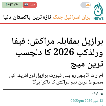
Aaj English
Live
ایران اسرائیل جنگ
تازہ ترین
پاکستان
دنیا
س
برازیل بمقابلہ مراکش: فیفا
ورلڈکپ 2026 کا دلچسپ
ترین میچ
آج رات 3 بجے روایتی فیورٹ برازیل اور افریقہ کی
مضبوط ترین ٹیم مراکش کا ٹاکرا ہوگا
ویب ڈیسک
13 جون 2026
09:50pm