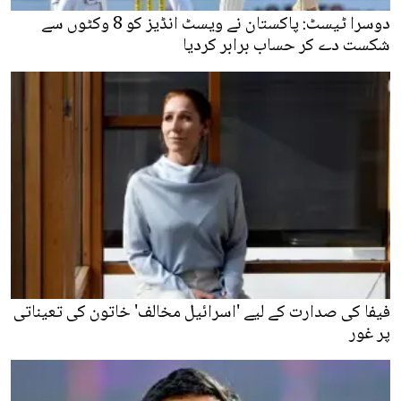
دوسرا ٹیسٹ: پاکستان نے ویسٹ انڈیز کو 8 وکٹوں سے
شکست دے کر حساب برابر کردیا
فیفا کی صدارت کے لیے 'اسرائیل مخالف' خاتون کی تعیناتی
پر غور