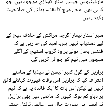
مارکینیوس جیسے اسٹار کھلاڑی موجود ہیں، جو
کسی بھی لمحے میچ کا نقشہ بدلنے کی صلاحیت
رکھتے ہیں۔
سپر اسٹار نیمار اگرچہ مراکش کے خلاف میچ کے
لیے دستیاب نہیں ہیں۔ امید کی جا رہی ہے کہ
فٹنس بحال ہونے پر وہ گروپ اسٹیج کے اگلے
میچوں میں ٹیم کو جوائن کریں گے۔
برازیل کے گول کیپر الیسن نے میڈیا کے سامنے
اعتراف کیا کہ برازیل اس وقت فیورٹ کہلانے لائق
نہیں ہے لیکن اس بات کا ایک فائدہ یہ ہے کہ ٹیم
پر دباؤ کم ہوگا، کیوں کہ ماضی میں بھی برازیل
نے ایسی ہی صورت حال میں عالمی ٹائٹل جیتے