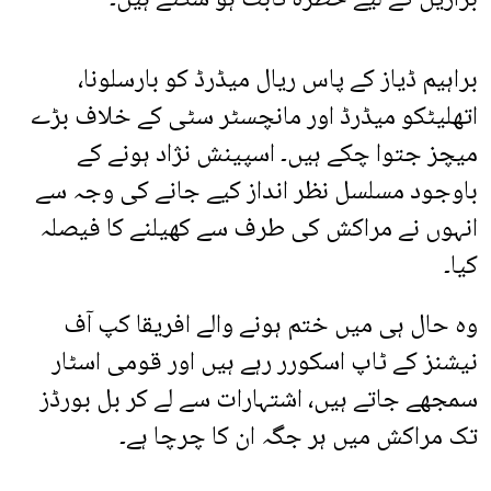
براہیم ڈیاز کے پاس ریال میڈرڈ کو بارسلونا،
اتھلیٹکو میڈرڈ اور مانچسٹر سٹی کے خلاف بڑے
میچز جتوا چکے ہیں۔ اسپینش نژاد ہونے کے
باوجود مسلسل نظر انداز کیے جانے کی وجہ سے
انہوں نے مراکش کی طرف سے کھیلنے کا فیصلہ
کیا۔
وہ حال ہی میں ختم ہونے والے افریقا کپ آف
نیشنز کے ٹاپ اسکورر رہے ہیں اور قومی اسٹار
سمجھے جاتے ہیں، اشتہارات سے لے کر بل بورڈز
تک مراکش میں ہر جگہ ان کا چرچا ہے۔