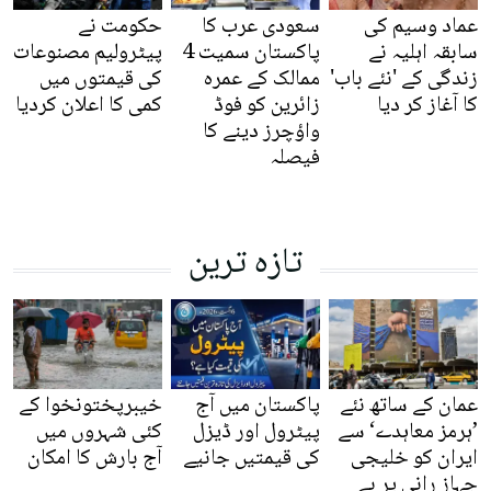
عماد وسیم کی
سعودی عرب کا
حکومت نے
سابقہ اہلیہ نے
پاکستان سمیت 4
پیٹرولیم مصنوعات
زندگی کے 'نئے باب'
ممالک کے عمرہ
کی قیمتوں میں
کا آغاز کر دیا
زائرین کو فوڈ
کمی کا اعلان کردیا
واؤچرز دینے کا
فیصلہ
تازہ ترین
عمان کے ساتھ نئے
پاکستان میں آج
خیبرپختونخوا کے
’ہرمز معاہدے‘ سے
پیٹرول اور ڈیزل
کئی شہروں میں
ایران کو خلیجی
کی قیمتیں جانیے
آج بارش کا امکان
جہاز رانی پر بے