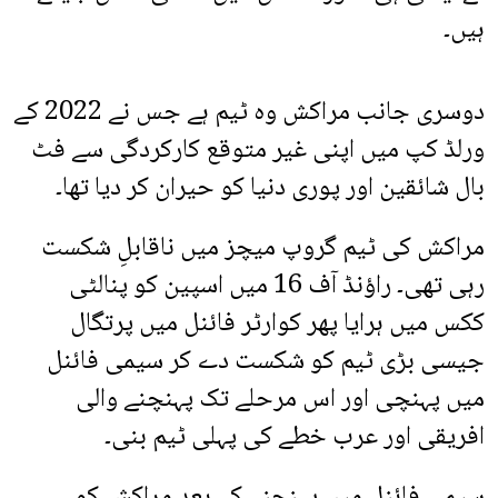
ہیں۔
دوسری جانب مراکش وہ ٹیم ہے جس نے 2022 کے
ورلڈ کپ میں اپنی غیر متوقع کارکردگی سے فٹ
بال شائقین اور پوری دنیا کو حیران کر دیا تھا۔
مراکش کی ٹیم گروپ میچز میں ناقابلِ شکست
رہی تھی۔ راؤنڈ آف 16 میں اسپین کو پنالٹی
ککس میں ہرایا پھر کوارٹر فائنل میں پرتگال
جیسی بڑی ٹیم کو شکست دے کر سیمی فائنل
میں پہنچی اور اس مرحلے تک پہنچنے والی
افریقی اور عرب خطے کی پہلی ٹیم بنی۔
سیمی فائنل میں پہنچنے کے بعد مراکش کو