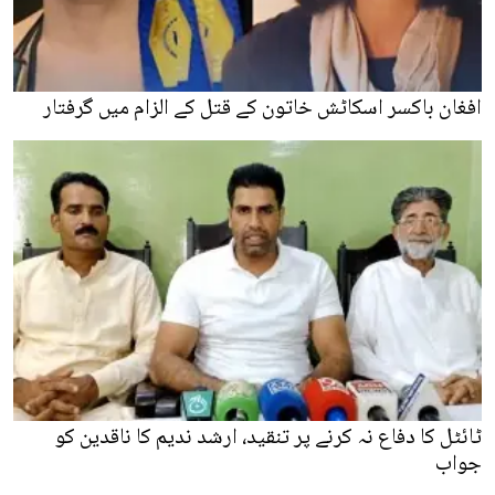
افغان باکسر اسکاٹش خاتون کے قتل کے الزام میں گرفتار
ٹائٹل کا دفاع نہ کرنے پر تنقید، ارشد ندیم کا ناقدین کو
جواب