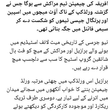
افریقہ کی چیمپئن ٹیم مراکش سے ہوگا جس نے
گزشتہ ورلڈکپ کے ناک آؤٹ میچوں میں اسپین
اور پرتگال جیسی ٹیموں کو شکست دے کر
سیمی فائنل میں جگہ بنائی تھی۔
نیو جرسی کے تاریخی میٹ لائف اسٹیڈیم میں
ہونے والے برازیل اور مراکش کے میچ کو فٹ بال
شائقین گروپ اسٹیج کا سب سے دلچسپ میچ
قرار دے رہے ہیں۔
برازیل اس ورلڈکپ میں چھٹی مرتبہ ورلڈ
چیمپئن بننے کا خواب آنکھوں میں سجائے میدان
میں اترنے کے لیے تیار ہے۔ دوسری طرف ٹریک
ریکارڈ اور موجودہ کارکردگی کو دیکھتے ہوئے