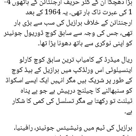
بڑا دھچکا ان کے کٹر حریف ارجنٹائن کے ہاتھوں 4-
1 کی عبرت ناک ہار تھی۔ یہ 1964 کے بعد
ارجنٹائن کے خلاف برازیل کی سب سے بڑی ہار
تھی، جس کی وجہ سے سابق کوچ ڈوریول جونیئر
کو اپنی نوکری سے ہاتھ دھونا پڑا تھا۔
ریال میڈرڈ کے کامیاب ترین سابق کوچ کارلو
اینسیلوٹی اس ورلڈکپ میں برازیل کے ہیڈ کوچ
کے طور پر شریک ہیں مگر انہیں ایک ایسے اسکواڈ
کو سنبھالنے کا چیلنج درپیش ہے جو بے پناہ
ٹیلنٹ تو رکھتا ہے مگر تسلسل کی کمی کا شکار
ہے۔
برازیل کی ٹیم میں ونیشیئس جونیئر، رافینیا،