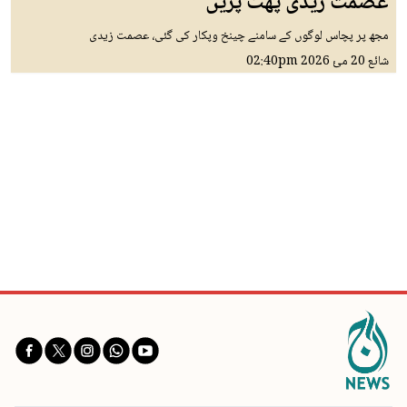
عصمت زیدی پھٹ پڑیں
مجھ پر پچاس لوگوں کے سامنے چینخ وپکار کی گئی، عصمت زیدی
شائع
20 مئ 2026
02:40pm