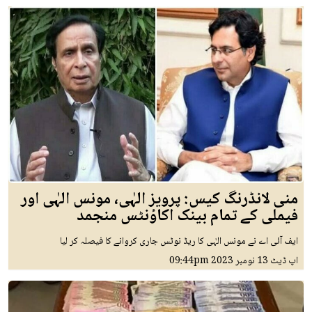
منی لانڈرنگ کیس: پرویز الہٰی، مونس الہٰی اور
فیملی کے تمام بینک اکاؤنٹس منجمد
ایف آئی اے نے مونس الہٰی کا ریڈ نوٹس جاری کروانے کا فیصلہ کر لیا
اپ ڈیٹ
13 نومبر 2023
09:44pm