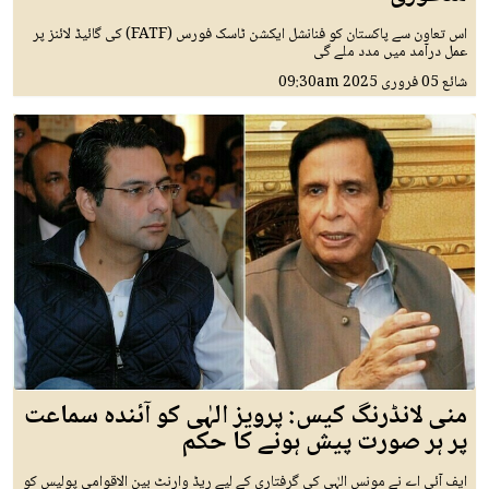
اس تعاون سے پاکستان کو فنانشل ایکشن ٹاسک فورس (FATF) کی گائیڈ لائنز پر
عمل درآمد میں مدد ملے گی
شائع
05 فروری 2025
09:30am
منی لانڈرنگ کیس: پرویز الہٰی کو آئندہ سماعت
پر ہر صورت پیش ہونے کا حکم
ایف آئی اے نے مونس الہٰی کی گرفتاری کے لیے ریڈ وارنٹ بین الاقوامی پولیس کو