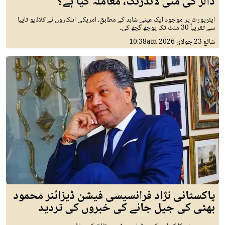
ڈالر کی منی لانڈرنگ، معاملہ کیا ہے؟
ایئرپورٹ پر موجود ایک عینی شاہد کے مطابق، امریکی اہلکاروں نے کلاڈیو تاپیا
سے تقریباً 30 منٹ تک پوچھ گچھ کی۔
شائع
23 جولائ 2026
10:38am
پاکستانی نژاد فرانسیسی فیشن ڈیزائنر محمود
بھٹی کی جیل جانے کی خبروں کی تردید