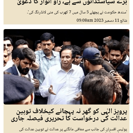
بڑے سیاستدانوں سے ہے، راؤ انوار کا دعویٰ
'سندھ حکومت نے پچھلے 5 سال میں 7 کھرب کی منی لانڈرنگ کی'۔
شائع
11 دسمبر 2023
09:08am
پرویز الہٰی کو گھر نہ پہچانے کیخلاف توہین
عدالت کی درخواست کا تحریری فیصلہ جاری
پولیس افسران کی جانب سے معافی مانگنے پر عدالت نے توہین عدالت کی