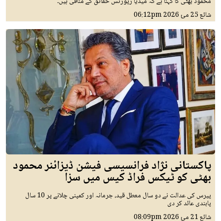
محمود بھٹی کا کہنا ہے کہ میڈیا رپورٹس حقائق کے منافی ہیں۔
شائع
25 مئ 2026
06:12pm
پاکستانی نژاد فرانسیسی فیشن ڈیزائنر محمود
بھٹی کو ٹیکس فراڈ کیس میں سزا
پیرس کی عدالت نے دو سال معطل قید، جرمانہ اور کمپنی چلانے پر 10 سال
پابندی عائد کر دی
شائع
21 مئ 2026
08:09pm