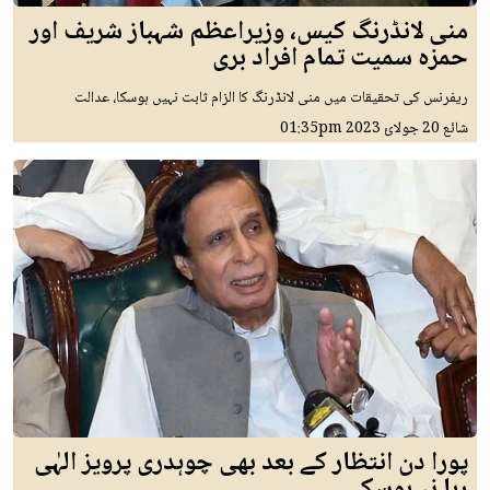
منی لانڈرنگ کیس، وزیراعظم شہباز شریف اور
حمزہ سمیت تمام افراد بری
ریفرنس کی تحقیقات میں منی لانڈرنگ کا الزام ثابت نہیں ہوسکا، عدالت
شائع
20 جولائ 2023
01:35pm
پورا دن انتظار کے بعد بھی چوہدری پرویز الہٰی
رہا نہ ہوسکے