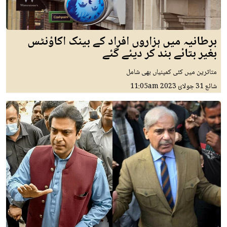
برطانیہ میں ہزاروں افراد کے بینک اکاؤنٹس
بغیر بتائے بند کر دیئے گئے
متاثرین میں کئی کمپنیاں بھی شامل
شائع
31 جولائ 2023
11:05am