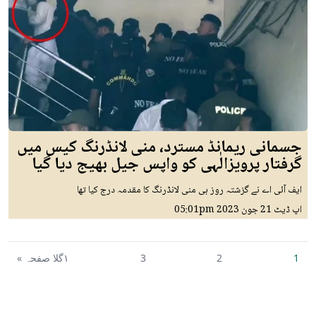
جسمانی ریمانڈ مسترد، منی لانڈرنگ کیس میں
گرفتار پرویزالٰہی کو واپس جیل بھیج دیا گیا
ایف آئی اے نے گزشتہ روز ہی منی لانڈرنگ کا مقدمہ درج کیا تھا
اپ ڈیٹ
21 جون 2023
05:01pm
1
2
3
١گلا صفحہ »