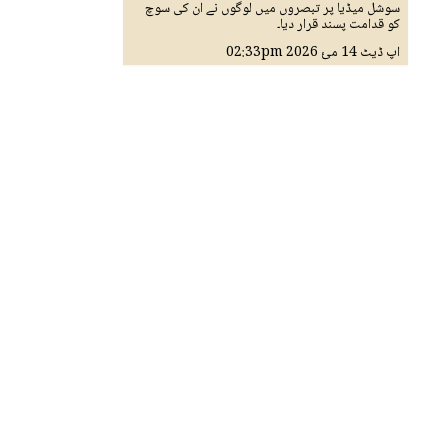
سوشل میڈیا پر تبصروں میں لوگوں نے ان کی سوچ
کو قدامت پسند قرار دیا۔
اپ ڈیٹ
14 مئ 2026
02:33pm