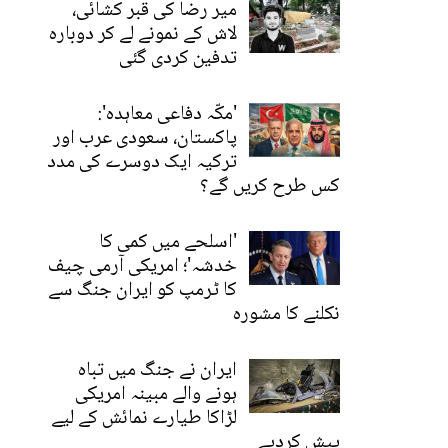
میر رضا کی قبر کشائی،
لاش کے نمونے لے کر دوبارہ
تدفین کردی گئی
'مکّہ دفاعی معاہدہ':
پاکستان، سعودی عرب اور
ترکیہ ایک دوسرے کی مدد
کس طرح کریں گے؟
'اسلحے میں کمی کا
خدشہ'؛ امریکی آرمی چیف
کا ٹرمپ کو ایران جنگ سے
نکلنے کا مشورہ
ایران نے جنگ میں تباہ
ہونے والے مبینہ امریکی
لڑاکا طیارے نمائش کے لیے
پیش کردیے