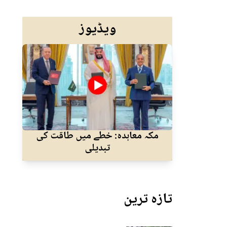
ویڈیوز
مکہ معاہدہ: خطے میں طاقت کی
نئے
تبدیلی
تازہ ترین