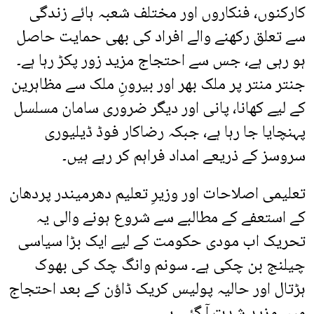
کارکنوں، فنکاروں اور مختلف شعبہ ہائے زندگی
سے تعلق رکھنے والے افراد کی بھی حمایت حاصل
ہو رہی ہے، جس سے احتجاج مزید زور پکڑ رہا ہے۔
جنتر منتر پر ملک بھر اور بیرونِ ملک سے مظاہرین
کے لیے کھانا، پانی اور دیگر ضروری سامان مسلسل
پہنچایا جا رہا ہے، جبکہ رضاکار فوڈ ڈیلیوری
سروسز کے ذریعے امداد فراہم کر رہے ہیں۔
تعلیمی اصلاحات اور وزیرِ تعلیم دھرمیندر پردھان
کے استعفے کے مطالبے سے شروع ہونے والی یہ
تحریک اب مودی حکومت کے لیے ایک بڑا سیاسی
چیلنج بن چکی ہے۔ سونم وانگ چک کی بھوک
ہڑتال اور حالیہ پولیس کریک ڈاؤن کے بعد احتجاج
میں مزید شدت آ گئی ہے۔