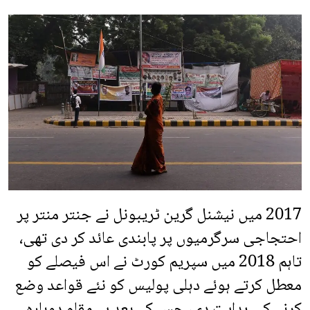
2017 میں نیشنل گرین ٹریبونل نے جنتر منتر پر
احتجاجی سرگرمیوں پر پابندی عائد کر دی تھی،
تاہم 2018 میں سپریم کورٹ نے اس فیصلے کو
معطل کرتے ہوئے دہلی پولیس کو نئے قواعد وضع
کرنے کی ہدایت دی، جس کے بعد یہ مقام دوبارہ