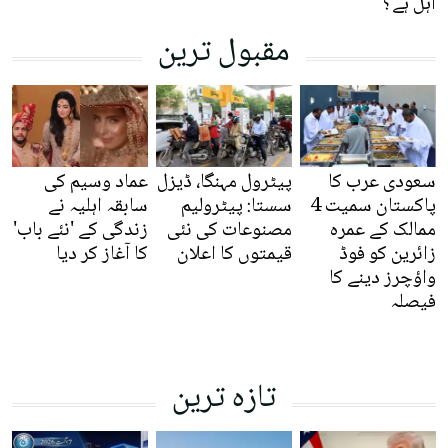
اہل ہے؟
مقبول ترین
سعودی عرب کا
پیٹرول مہنگا، ڈیزل
عماد وسیم کی
پاکستان سمیت 4
سستا: پیٹرولیم
سابقہ اہلیہ نے
ممالک کے عمرہ
مصنوعات کی نئی
زندگی کے 'نئے باب'
زائرین کو فوڈ
قیمتوں کا اعلان
کا آغاز کر دیا
واؤچرز دینے کا
فیصلہ
تازہ ترین