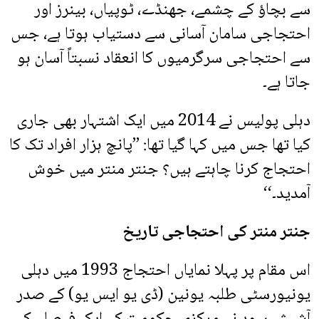
سے بچاؤ کے چشمے، جھنڈے، ٹوپیاں، بینرز اور
احتجاجی سامان آسانی سے دستیاب ہوتا ہے، جس
سے احتجاجی سرگرمیوں کا انعقاد نسبتاً آسان ہو
جاتا ہے۔
دہلی پولیس نے 2014 میں ایک اشتہار بھی جاری
کیا تھا جس میں کہا گیا تھا: ’’پانچ ہزار افراد تک کا
احتجاج کرنا چاہتے ہیں؟ جنتر منتر میں خوش
آمدید۔‘‘
جنتر منتر کی احتجاجی تاریخ
اس مقام پر پہلا نمایاں احتجاج 1993 میں دہلی
یونیورسٹی طلبہ یونین (ڈی یو ایس یو) کے صدر