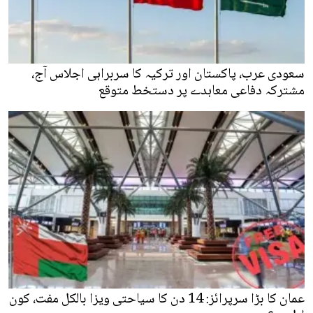
سعودی عرب، پاکستان اور ترکیہ کا سربراہی اجلاس آج،
مشترکہ دفاعی معاہدے پر دستخط متوقع
عمان کا بڑا سرپرائز: 14 دن کا سیاحتی ویزا بالکل مفت، کون