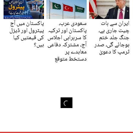
ایران سے بات
سعودی عرب،
پاکستان میں آج
چیت جاری ہے،
پاکستان اور ترکیہ
پیٹرول اور ڈیزل
جنگ جلد ختم
کا سربراہی اجلاس
کی قیمتیں کیا
ہوجائے گی، صدر
آج، مشترکہ دفاعی
ہیں؟
ٹرمپ کا دعویٰ
معاہدے پر
دستخط متوقع