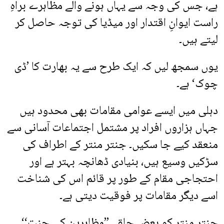
ہے، جس کی وجہ سے یہاں ہونے والے مظاہرے براہِ
راست ایوانِ اقتدار اور میڈیا کی توجہ حاصل کر
لیتے ہیں۔
یوں سمجھ لیں کہ ایک طرح سے یہ بھارت کا ’ڈی
چوک‘ ہے۔
دہلی میں ایسے عوامی مقامات بھی محدود ہیں
جہاں ہزاروں افراد پر مشتمل اجتماعات آسانی سے
منعقد کیے جا سکیں۔ جنتر منتر کے اطراف کی
سڑکیں وسیع ہیں، بنیادی ڈھانچہ بہتر ہے اور
احتجاجی مقام کے طور پر قائم اس کی شناخت
اسے دیگر مقامات پر فوقیت دیتی ہے۔
جنتر منتر کو بعض حلقے ’’مظاہرین کی جنت‘‘