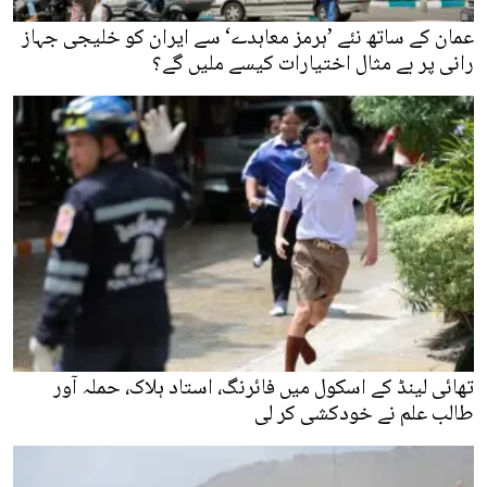
عمان کے ساتھ نئے ’ہرمز معاہدے‘ سے ایران کو خلیجی جہاز
رانی پر بے مثال اختیارات کیسے ملیں گے؟
تھائی لینڈ کے اسکول میں فائرنگ، استاد ہلاک، حملہ آور
طالب علم نے خودکشی کر لی