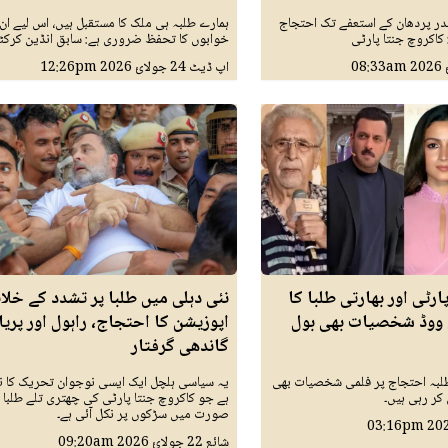
در پردھان کے استعفے تک احتجاج
ہمارے طلبہ ہی ملک کا مستقبل ہیں، اس لیے ان
 کاکروچ جنتا پارٹی
خوابوں کا تحفظ ضروری ہے: سابق انڈین کرکٹ
08:33am
اپ ڈیٹ
24 جولائ 2026
12:26pm
رٹی اور بھارتی طلبا کا
نئی دہلی میں طلبا پر تشدد کے خلا
 ووڈ شخصیات بھی بول
اپوزیشن کا احتجاج، راہول اور پریا
گاندھی گرفتار
لبہ احتجاج پر فلمی شخصیات بھی
یہ سیاسی ہلچل ایک ایسی نوجوان تحریک کا ن
 کر رہی ہیں۔
ہے جو کاکروچ جنتا پارٹی کی چھتری تلے طلبا 
صورت میں سڑکوں پر نکل آئی ہے۔
03:16pm
شائع
22 جولائ 2026
09:20am