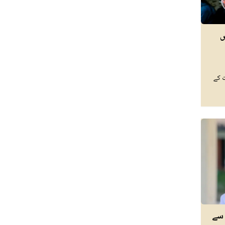
ں
 کے
 سے