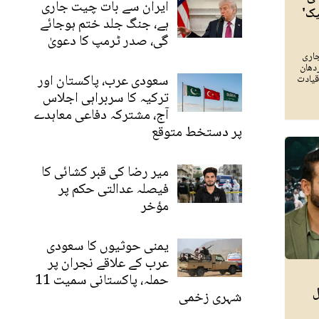
ایران سے بات چیت جاری
یک'
ہے، جنگ جلد ختم ہوجائے
گی، صدر ٹرمپ کا دعویٰ
جاری
دھان
سعودی عرب، پاکستان اور
قیادت
ترکیہ کا سربراہی اجلاس
آج، مشترکہ دفاعی معاہدے
پر دستخط متوقع
میر رضا کی قبر کشائی کا
فیصلہ عدالتی حکم پر
مؤخر
یمنی حوثیوں کا سعودی
عرب کے علاقے نجران پر
حملہ، پاکستانی سمیت 11
ل
شہری زخمی