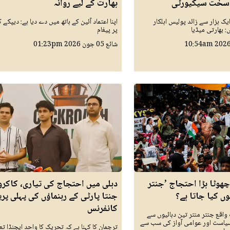
 سخت سیکیورٹی
بھارت کے لیے روانہ
یک ہزار سے زائد پولیس اہلکار
اپنا اعتماد آئین کے ہاتھ میں دے دیا ہے: دیپکے 
: بھارتی میڈیا
پر پیغام
10:54am
شائع
05 جون 2026
01:23pm
چھوٹا بڑا احتجاج ’جنتر
دہلی میں احتجاج کی تیاری، کاکر
وں کیا جاتا ہے؟
جنتا پارٹی کے رہنماؤں کی پہلی پر
کانفرنس
واقع جنتر منتر تین دہائیوں سے
سیاست اور عوامی آواز کی سب سے
ترجمان کا کہنا ہے کہ تحریک کا واحد ایجنڈا تع