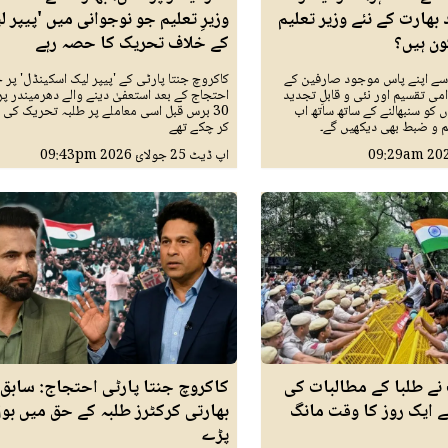
 بھارت کے نئے وزیر تعلیم
وزیرِ تعلیم جو نوجوانی میں 'پیپر ل
ون ہیں؟
کے خلاف تحریک کا حصہ رہے
سے اپنے پاس موجود صارفین کے
کاکروچ جنتا پارٹی کے 'پیپر لیک اسکینڈل' پر 
می تقسیم اور نئی و قابلِ تجدید
احتجاج کے بعد استعفیٰ دینے والے دھرمیندر پر
 کو سنبھالنے کے ساتھ ساتھ اب
30 برس قبل اسی معاملے پر طلبہ تحریک کی 
ظم و ضبط بھی دیکھیں گے۔
کر چکے تھے
09:29am
اپ ڈیٹ
25 جولائ 2026
09:43pm
ے طلبا کے مطالبات کی
کاکروچ جنتا پارٹی احتجاج: سابق
 ایک روز کا وقت مانگ
بھارتی کرکٹرز طلبہ کے حق میں بو
پڑے