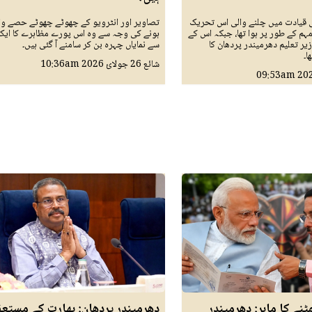
 قیادت میں چلنے والی اس تحریک
تصاویر اور انٹرویو کے چھوٹے چھوٹے حصے وا
مہم کے طور پر ہوا تھا، جبکہ اس کے
ہونے کی وجہ سے وہ اس پورے مظاہرے کا ای
یر تعلیم دھرمیندر پردھان کا
سے نمایاں چہرہ بن کر سامنے آ گئی ہیں۔
ا۔
شائع
26 جولائ 2026
10:36am
09:53am
ٹنے کا ماہر: دھرمیندر
دھرمیندر پردھان: بھارت کے مستع