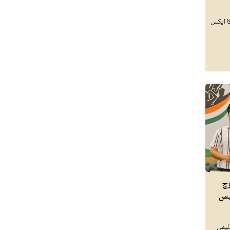
کا ایکس
وچ
یس
لیمی