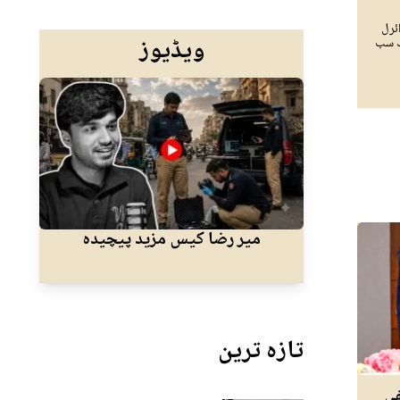
ئرل
ویڈیوز
ک سب
میر رضا کیس مزید پیچیدہ
میر 
تازہ ترین
فی