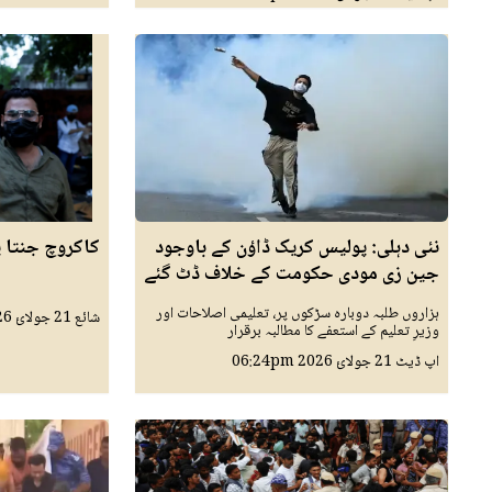
نئی دہلی: پولیس کریک ڈاؤن کے باوجود
کاکروچ جنتا پ
جین زی مودی حکومت کے خلاف ڈٹ گئے
ہزاروں طلبہ دوبارہ سڑکوں پر، تعلیمی اصلاحات اور
شائع
21 جولائ 2026
وزیرِ تعلیم کے استعفے کا مطالبہ برقرار
اپ ڈیٹ
21 جولائ 2026
06:24pm