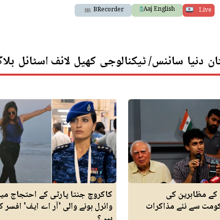
Aaj English
BRecorder
Live
ان
دنیا
سائنس/ ٹیکنالوجی
کھیل
لائف اسٹائل
بلا
 کے مظاہرین کی
کاکروچ جنتا پارٹی کے احتجاج می
کومت سے نئے مذاکرات
وائرل ہونے والی 'آر اے ایف' افسر ک
ہیں؟