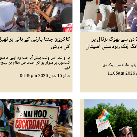
بھارت میں 20 دن سے بھوک ہڑتال پر
کاکروچ جنتا پارٹی کے بانی پر تھپڑ
انگ چُک زبردستی اسپتال
کی بارش
یہ واقعہ اس وقت پیش آیا جب وہ اپنے حامیو
کندھوں پر سوار ہو کر احتجاجی مقام پر پہنچ 
بغیر علاج سے روک دیا۔
تھے۔
11:05am
شائع
15 جون 2026
06:49pm