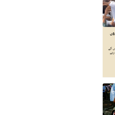
وں
ں کے
رہے