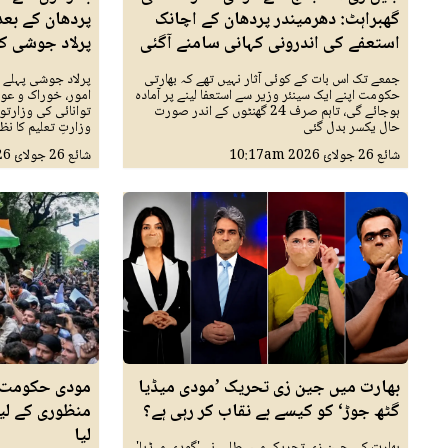
گھبراہٹ: دھرمیندر پردھان کے اچانک
پردھان کے بعد
استعفے کی اندرونی کہانی سامنے آگئی
پرلاد جوشی ک
جمعے تک اس بات کے کوئی آثار نہیں تھے کہ بھارتی
پرلاد جوشی پہلے 
حکومت اپنے ایک سینئر وزیر سے استعفا لینے پر آمادہ
امور، خوراک و عوا
ہوجائے گی، تاہم صرف 24 گھنٹوں کے اندر صورت
توانائی کی وزارتوں
حال یکسر بدل گئی
وزارتِ تعلیم کا ن
شائع
26 جولائ 2026
10:17am
شائع
26 جولائ 2026
بھارت میں جین زی تحریک ’مودی میڈیا
مودی حکومت ن
گٹھ جوڑ‘ کو کیسے بے نقاب کر رہی ہے؟
منظوری کے لیے
لیا
بھارت کی جین زی تحریک میں طلبہ نے 'گودی میڈیا'