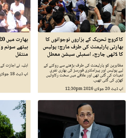
کاکروچ تحریک کے ہزاروں نوجوانوں کا
بھارتی پارلیمنٹ کی طرف مارچ؛ پولیس
بیٹھے سونم و
کا لاٹھی چارج، اسمبلی سیشن معطل
منتقل
مظاہرین کو پارلیمنٹ کی طرف بڑھنے سے روکنے کے
اہلیہ نے اجازت کے 
لیے پولیس اور پیراملٹری فورسز کی بھاری نفری
اپ ڈیٹ
18 جولائ 2026
تعینات کی گئی تھی اور علاقے میں سخت رکاوٹیں
کھڑی کی گئی تھیں۔
اپ ڈیٹ
20 جولائ 2026
12:30pm