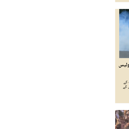
ولیس
 کے
 کے