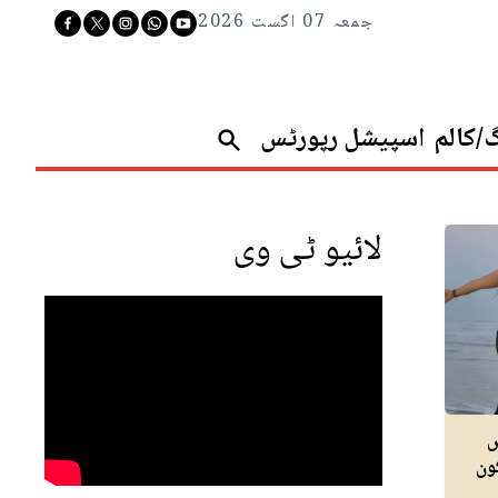
جمعہ 07 اگست 2026
گ/کالم
اسپیشل رپورٹس
لائیو ٹی وی
ں
ون