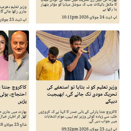
کا مکمل بائیکاٹ جب کہ سوشل میڈیا کو مؤثر ہتھیار
وزیر تعلیم دھرمین
بنا رکھا ہے
جاری رکھا جائے گا:
اپ ڈیٹ
24 جولائ 2026
10:11pm
اپ ڈیٹ
25 جولائ 2026
وزیرِ تعلیم کو نہ ہٹایا تو استعفے کی
کاکروچ جنتا پا
تحریک مودی تک جائے گی، ابھیجیت
احتجاج، بولی
دیپکے
پڑیں
کاکروچ جنتا پارٹی کے بانی صدر کا کہنا ہے کہ کروڑوں
بھارت میں جاری ط
طلبہ سے زیادہ کوئی وزیر اہم نہیں، عوام انتخابات
کھل کر اظہارِ خیال
میں جواب دیں گے۔
شائع
23 جولائ 2026
اپ ڈیٹ
23 جولائ 2026
09:32pm