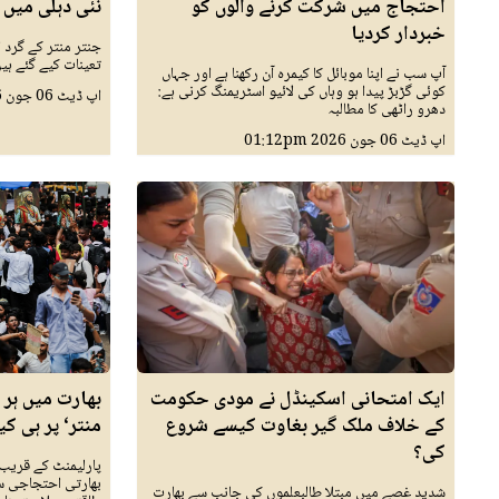
احتجاج میں شرکت کرنے والوں کو
نئی دہلی میں
خبردار کردیا
جنتر منتر کے گرد ا
تعینات کیے گئے ہیں
آپ سب نے اپنا موبائل کا کیمرہ آن رکھنا ہے اور جہاں
کوئی گڑبڑ پیدا ہو وہاں کی لائیو اسٹریمنگ کرنی ہے:
اپ ڈیٹ
06 جون 2026
دھرو راٹھی کا مطالبہ
اپ ڈیٹ
06 جون 2026
01:12pm
ایک امتحانی اسکینڈل نے مودی حکومت
بھارت میں ہر 
کے خلاف ملک گیر بغاوت کیسے شروع
منتر‘ پر ہی کی
کی؟
پارلیمنٹ کے قریب 
بھارتی احتجاجی 
شدید غصے میں مبتلا طالبعلموں کی جانب سے بھارت