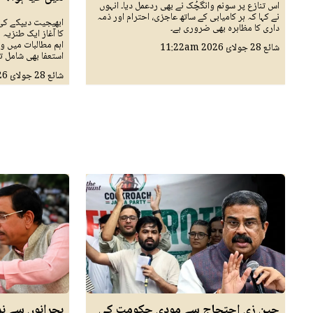
اس تنازع پر سونم وانگچُک نے بھی ردعمل دیا۔ انہوں
نے کہا کہ ہر کامیابی کے ساتھ عاجزی، احترام اور ذمہ
ابھیجیت دیپکے کی
داری کا مظاہرہ بھی ضروری ہے۔
کا آغاز ایک طنزیہ 
اہم مطالبات میں وز
شائع
28 جولائ 2026
11:22am
استعفا بھی شامل تھ
شائع
28 جولائ 2026
جین زی احتجاج سے مودی حکومت کی
بحرانوں سے نم