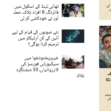
تھائی لینڈ کے اسکول میں
 کے
ر
فائرنگ، 8 افراد ہلاک، حملہ
آور نے خودکشی کر لی
نئے صوبوں کے قیام کے لیے
آئین کے کن آرٹیکلز میں
ترمیم کرنا ہوگی؟
خیبرپختونخوا میں
سیکیورٹی فورسز کی
کارروائیاں، 10 دہشتگرد
ف
ہلاک
نکا
تیجہ
کی