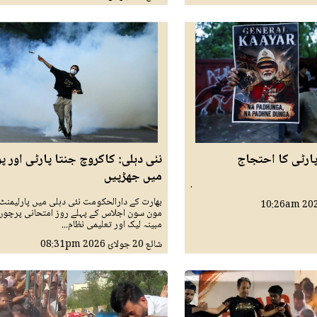
ارٹی کا احتجاج
نئی دہلی: کاکروچ جنتا پارٹی اور پ
میں جھڑپیں
.
بھارت کے دارالحکومت نئی دہلی میں پارلیمنٹ
10:26am
مون سون اجلاس کے پہلے روز امتحانی پرچوں
مبینہ لیک اور تعلیمی نظام...
شائع
20 جولائ 2026
08:31pm