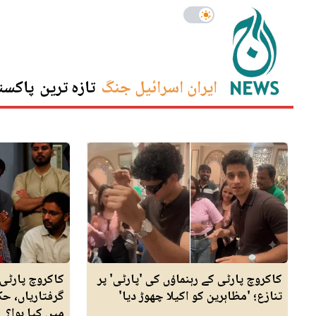
ایران اسرائیل جنگ
تازہ ترین
پاکست
کاکروچ پارٹی کے رہنماؤں کی 'پارٹی' پر
کاکروچ پارٹی
تنازع؛ 'مظاہرین کو اکیلا چھوڑ دیا'
گرفتاریاں، ح
میں کیا ہوا؟