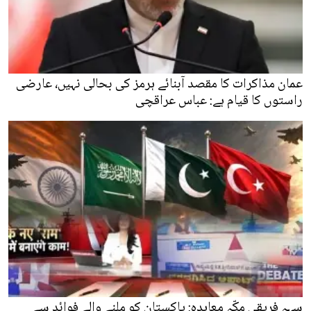
عمان مذاکرات کا مقصد آبنائے ہرمز کی بحالی نہیں، عارضی
راستوں کا قیام ہے: عباس عراقچی
سہہ فریقی مکّہ معاہدہ: پاکستان کو ملنے والے فوائد سے