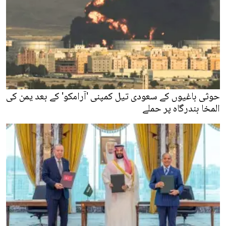
حوثی باغیوں کے سعودی تیل کمپنی 'آرامکو' کے بعد یمن کی
المخا بندرگاہ پر حملے