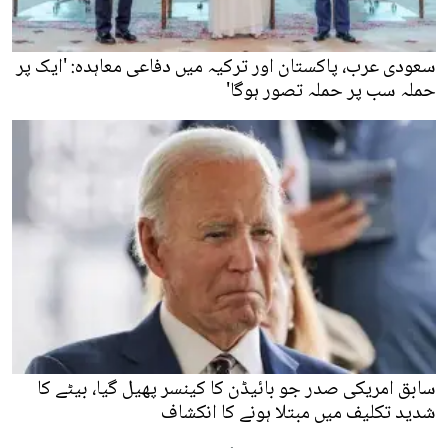
سعودی عرب، پاکستان اور ترکیہ میں دفاعی معاہدہ: 'ایک پر
حملہ سب پر حملہ تصور ہوگا'
سابق امریکی صدر جو بائیڈن کا کینسر پھیل گیا، بیٹے کا
شدید تکلیف میں مبتلا ہونے کا انکشاف