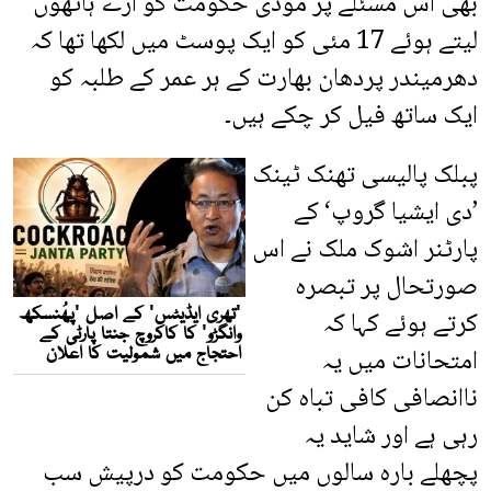
بھی اس مسئلے پر مودی حکومت کو آڑے ہاتھوں
لیتے ہوئے 17 مئی کو ایک پوسٹ میں لکھا تھا کہ
دھرمیندر پردھان بھارت کے ہر عمر کے طلبہ کو
ایک ساتھ فیل کر چکے ہیں۔
پبلک پالیسی تھنک ٹینک
’دی ایشیا گروپ‘ کے
پارٹنر اشوک ملک نے اس
صورتحال پر تبصرہ
کرتے ہوئے کہا کہ
امتحانات میں یہ
ناانصافی کافی تباہ کن
رہی ہے اور شاید یہ
پچھلے بارہ سالوں میں حکومت کو درپیش سب