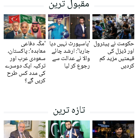
مقبول ترین
حکومت نے پیٹرول
'پاسپورٹ نہیں دیا
'مکّہ دفاعی
اور ڈیزل کی
جارہا': ارشد چائے
معاہدہ': پاکستان،
قیمتیں مزید کم
والا نے عدالت سے
سعودی عرب اور
کردیں
رجوع کر لیا
ترکیہ ایک دوسرے
کی مدد کس طرح
کریں گے؟
تازہ ترین