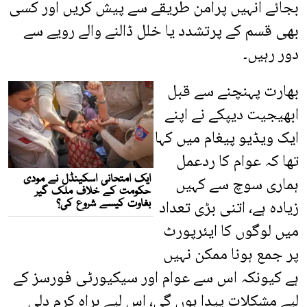
بجائے انہیں پرامن طریقے سے پیش کریں اور کسی
بھی قسم کے پرتشدد یا خلل ڈالنے والے رویے سے
دور رہیں۔
بھارت پہنچنے سے قبل
ابھیجیت دیپکے نے اپنے
ایک ویڈیو پیغام میں کہا
تھا کہ عوام کا ردعمل
ہماری سوچ سے کہیں
زیادہ ہے، اتنی بڑی تعداد
میں لوگوں کا ایئرپورٹ
پر جمع ہونا ممکن نہیں
ہے کیونکہ اس سے عوام اور سیکیورٹی فورسز کے
لیے مشکلات پیدا ہوں گی، اس لیے براہ کرم دلی