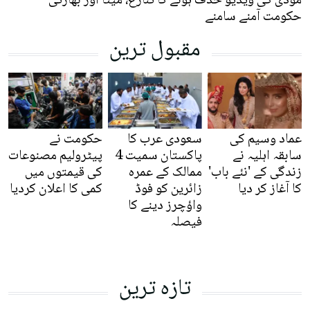
مودی کی ویڈیو حذف ہونے کا تنازع، میٹا اور بھارتی
حکومت آمنے سامنے
مقبول ترین
عماد وسیم کی
سعودی عرب کا
حکومت نے
سابقہ اہلیہ نے
پاکستان سمیت 4
پیٹرولیم مصنوعات
زندگی کے 'نئے باب'
ممالک کے عمرہ
کی قیمتوں میں
کا آغاز کر دیا
زائرین کو فوڈ
کمی کا اعلان کردیا
واؤچرز دینے کا
فیصلہ
تازہ ترین