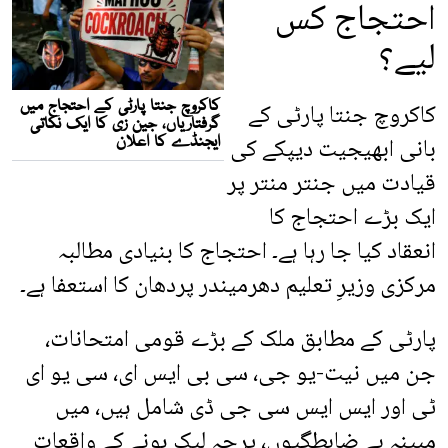
احتجاج کس
لیے؟
کاکروچ جنتا پارٹی کے
بانی ابھیجیت دیپکے کی
قیادت میں جنتر منتر پر
ایک بڑے احتجاج کا
انعقاد کیا جا رہا ہے۔ احتجاج کا بنیادی مطالبہ
مرکزی وزیرِ تعلیم دھرمیندر پردھان کا استعفا ہے۔
پارٹی کے مطابق ملک کے بڑے قومی امتحانات،
جن میں نیت-یو جی، سی بی ایس ای، سی یو ای
ٹی اور ایس ایس سی جی ڈی شامل ہیں، میں
مبینہ بے ضابطگیوں، پرچہ لیک ہونے کے واقعات