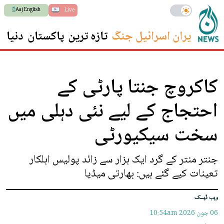
Aaj English
Live
ایران اسرائیل جنگ
تازہ ترین
پاکستان
دنیا
س
کاکروچ جنتا پارٹی کے
احتجاج کے لیے نئی دہلی میں
سخت سیکیورٹی
جنتر منتر کے گرد ایک ہزار سے زائد پولیس اہلکار
تعینات کیے گئے ہیں: بھارتی میڈیا
ویب ڈیسک
06 جون 2026
10:54am