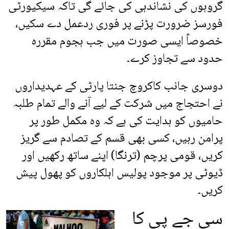
گروہوں کی نشاندہی کی جائے گی تاکہ سیکیورٹی
فورسز ضرورت پڑنے پر فوری ردعمل دے سکیں،
خصوصاً ایسی صورت میں جب ہجوم مقررہ
حدود سے تجاوز کرے۔
دوسری جانب کاکروچ جنتا پارٹی کے عہدیداروں
نے احتجاج میں شرکت کے لیے آنے والے تمام طلبہ
حامیوں کو ہدایت کی ہے کہ وہ مکمل طور پر
پرامن رہیں، کسی بھی قسم کے تصادم سے گریز
کریں، قومی پرچم (ترنگا) اپنے ساتھ رکھیں اور
ڈیوٹی پر موجود پولیس اہلکاروں کو پھول پیش
کریں۔
سی جے پی کا