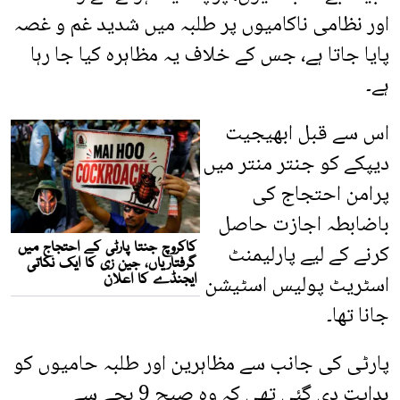
اور نظامی ناکامیوں پر طلبہ میں شدید غم و غصہ
پایا جاتا ہے، جس کے خلاف یہ مظاہرہ کیا جا رہا
ہے۔
اس سے قبل ابھیجیت
دیپکے کو جنتر منتر میں
پرامن احتجاج کی
باضابطہ اجازت حاصل
کرنے کے لیے پارلیمنٹ
اسٹریٹ پولیس اسٹیشن
جانا تھا۔
پارٹی کی جانب سے مظاہرین اور طلبہ حامیوں کو
ہدایت دی گئی تھی کہ وہ صبح 9 بجے سے