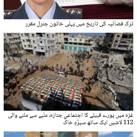
ترک فضائیہ کی تاریخ میں پہلی خاتون جنرل مقرر
غزہ میں پورے قبیلے کا اجتماعي جنازہ، ملبے سے ملنے والی
112 لاشیں ایک ساتھ سپرُدِ خاک