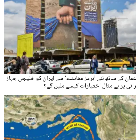
عمان کے ساتھ نئے ’ہرمز معاہدے‘ سے ایران کو خلیجی جہاز
رانی پر بے مثال اختیارات کیسے ملیں گے؟