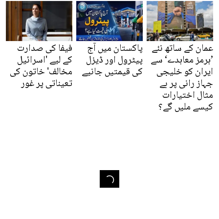
عمان کے ساتھ نئے
پاکستان میں آج
فیفا کی صدارت
’ہرمز معاہدے‘ سے
پیٹرول اور ڈیزل
کے لیے 'اسرائیل
ایران کو خلیجی
کی قیمتیں جانیے
مخالف' خاتون کی
جہاز رانی پر بے
تعیناتی پر غور
مثال اختیارات
کیسے ملیں گے؟