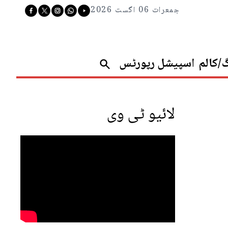
جمعرات 06 اگست 2026
گ/کالم
اسپیشل رپورٹس
لائیو ٹی وی