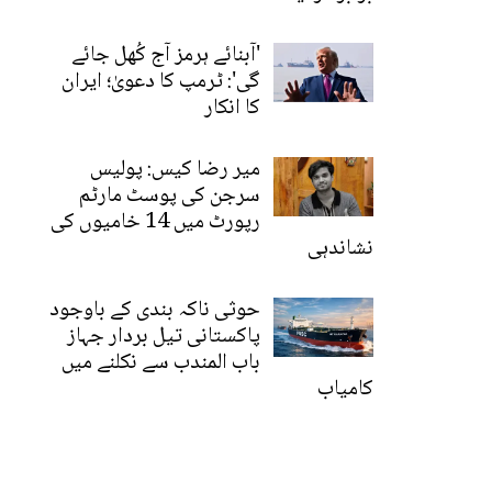
'آبنائے ہرمز آج کُھل جائے
گی': ٹرمپ کا دعویٰ؛ ایران
کا انکار
میر رضا کیس: پولیس
سرجن کی پوسٹ مارٹم
رپورٹ میں 14 خامیوں کی
نشاندہی
حوثی ناکہ بندی کے باوجود
پاکستانی تیل بردار جہاز
باب المندب سے نکلنے میں
کامیاب