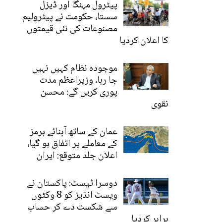
پیٹرول مہنگا اور ڈیزل
سستا، حکومت نے پیٹرولیم
مصنوعات کی نئی قیمتوں
کا اعلان کردیا
موجودہ نظام کہیں نہیں
جا رہا، وزیراعظم مدت
پوری کریں گے: محسن
نقوی
عمان کے ساتھ آبنائے ہرمز
کے معاملے پر اتفاق ہو گیا،
اعلان جلد متوقع: ایران
دوسرا ٹیسٹ: پاکستان نے
ویسٹ انڈیز کو 8 وکٹوں
سے شکست دے کر حساب
برابر کردیا