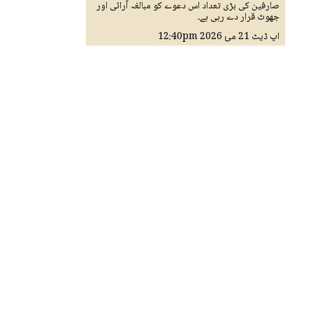
صارفین کی بڑی تعداد اس دعوے کو مبالغہ آرائی اور
جھوٹ قرار دے رہی ہے۔
اپ ڈیٹ
21 مئ 2026
12:40pm